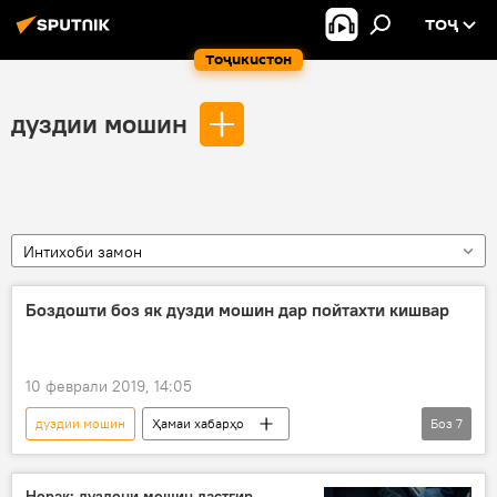
ТОҶ
Тоҷикистон
дуздии мошин
Интихоби замон
Боздошти боз як дузди мошин дар пойтахти кишвар
10 феврали 2019, 14:05
дуздии мошин
Ҳамаи хабарҳо
Боз
7
Дар Тоҷикистон
мошиндуздҳо
пойтахт
кормандони милитсия
Норак: дуздони мошин дастгир