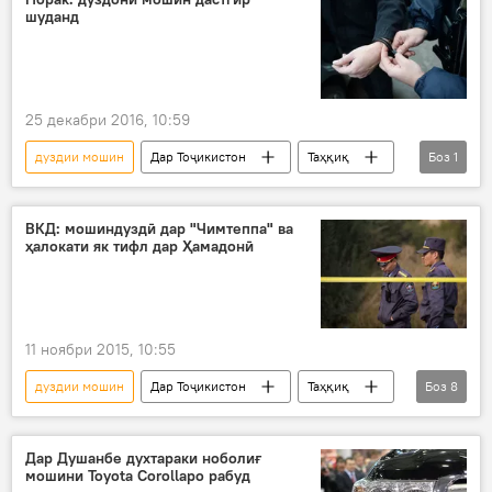
шуданд
милиса
ВУД
Душанбе
25 декабри 2016, 10:59
дуздии мошин
Дар Тоҷикистон
Таҳқиқ
Боз
1
Ҳамаи хабарҳо
ВКД: мошиндуздӣ дар "Чимтеппа" ва
ҳалокати як тифл дар Ҳамадонӣ
11 ноябри 2015, 10:55
дуздии мошин
Дар Тоҷикистон
Таҳқиқ
Боз
8
Ҳамаи хабарҳо
ноҳияи Муъминобод
куштор
навзод
"Леганзе"
Дар Душанбе духтараки ноболиғ
мошини Toyota Corollaро рабуд
Душанбе
Рӯдакӣ
даргузашт