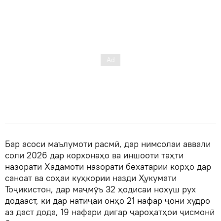
Бар асоси маълумоти расмӣ, дар нимсолаи аввали
соли 2026 дар корхонаҳо ва иншооти таҳти
назорати Хадамоти назорати бехатарии корҳо дар
саноат ва соҳаи куҳкории назди Ҳукумати
Тоҷикистон, дар маҷмӯъ 32 ҳодисаи нохуш рух
додааст, ки дар натиҷаи онҳо 21 нафар ҷони худро
аз даст дода, 19 нафари дигар ҷароҳатҳои ҷисмонӣ