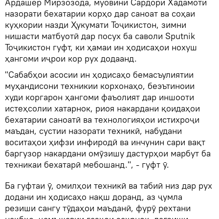
Ардашер Мирзозода, муовини Сардори Хадамоти
назорати бехатарии корҳо дар саноат ва соҳаи
куҳкории назди Ҳукумати Тоҷикистон, зимни
нишасти матбуотӣ дар посух ба саволи Sputnik
Тоҷикистон гуфт, ки ҳамаи ин ҳодисаҳои нохуш
ҳангоми иҷрои кор рух додаанд.
"Сабабҳои асосии ин ҳодисаҳо бемасъулиятии
муҳандисони техникии корхонаҳо, беэътиноии
худи коргарон ҳангоми фаъолият дар иншооти
истеҳсолии хатарнок, риоя накардани қоидаҳои
бехатарии саноатӣ ва технологияҳои истихроҷи
маъдан, сустии назорати техникӣ, набудани
воситаҳои ҳифзи инфиродӣ ва инчунин сари вақт
баргузор накардани омӯзишу дастурҳои марбут ба
техникаи бехатарӣ мебошанд.", - гуфт ӯ.
Ба гуфтаи ӯ, омилҳои техникӣ ва табиӣ низ дар рух
додани ин ҳодисаҳо нақш доранд, аз ҷумла
резиши сангу тӯдаҳои маъданӣ, фурӯ рехтани