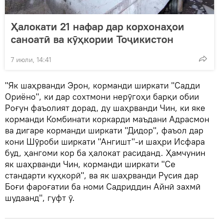
Ҳалокати 21 нафар дар корхонаҳои
саноатӣ ва кӯҳкории Тоҷикистон
7 июли, 14:41
"Як шаҳрванди Эрон, корманди ширкати "Садди
Ориёно", ки дар сохтмони нерӯгоҳи барқи обии
Роғун фаъолият дорад, ду шаҳрванди Чин, ки яке
корманди Комбинати коркарди маъдани Адрасмон
ва дигаре корманди ширкати "Дидор", фаъол дар
кони Шӯроби ширкати "Ангишт"-и шаҳри Исфара
буд, ҳангоми кор ба ҳалокат расиданд. Ҳамчунин
як шаҳрванди Чин, корманди ширкати "Се
стандарти куҳкорӣ", ва як шаҳрванди Русия дар
Боғи фароғатии ба номи Садриддин Айнӣ захмӣ
шудаанд", гуфт ӯ.