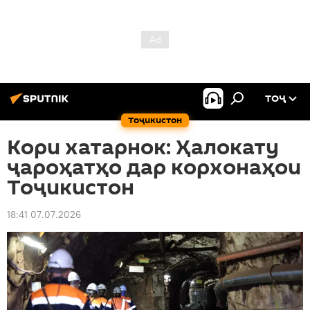
ТОҶ
Тоҷикистон
Кори хатарнок: Ҳалокату
ҷароҳатҳо дар корхонаҳои
Тоҷикистон
18:41 07.07.2026