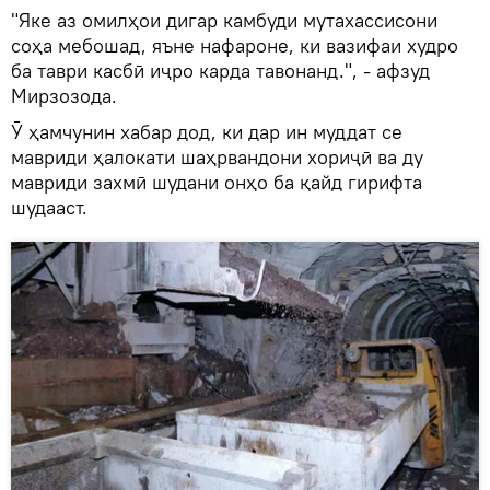
"Яке аз омилҳои дигар камбуди мутахассисони
соҳа мебошад, яъне нафароне, ки вазифаи худро
ба таври касбӣ иҷро карда тавонанд.", - афзуд
Мирзозода.
Ӯ ҳамчунин хабар дод, ки дар ин муддат се
мавриди ҳалокати шаҳрвандони хориҷӣ ва ду
мавриди захмӣ шудани онҳо ба қайд гирифта
шудааст.