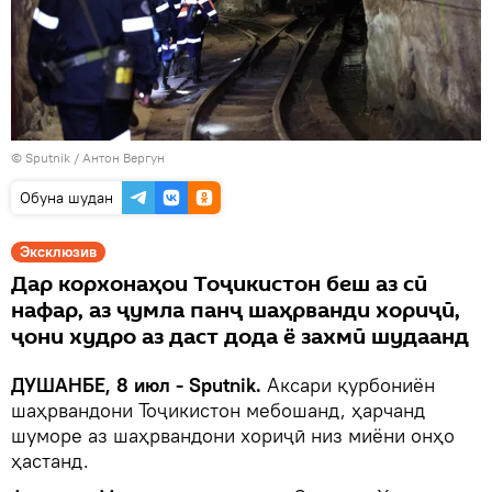
©
Sputnik
/ Антон Вергун
Обуна шудан
Эксклюзив
Дар корхонаҳои Тоҷикистон беш аз сӣ
нафар, аз ҷумла панҷ шаҳрванди хориҷӣ,
ҷони худро аз даст дода ё захмӣ шудаанд
ДУШАНБЕ, 8 июл - Sputnik.
Аксари қурбониён
шаҳрвандони Тоҷикистон мебошанд, ҳарчанд
шуморе аз шаҳрвандони хориҷӣ низ миёни онҳо
ҳастанд.