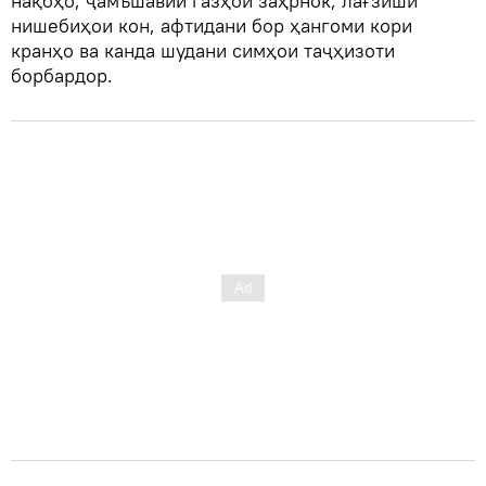
нақбҳо, ҷамъшавии газҳои заҳрнок, лағзиши
нишебиҳои кон, афтидани бор ҳангоми кори
кранҳо ва канда шудани симҳои таҷҳизоти
борбардор.