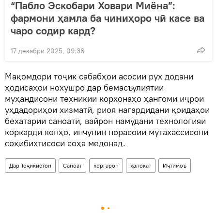
“Пабло Эскобари Ховари Миёна”:
фармони ҳамла ба чиниҳоро чӣ касе ва
чаро содир кард?
17 декабри 2025, 09:36
Мақомдори тоҷик сабабҳои асосии рух додани
ҳодисаҳои нохушро дар бемасъулиятии
муҳандисони техникии корхонаҳо ҳангоми иҷрои
уҳдадориҳои хизматӣ, риоя нагардидани қоидаҳои
бехатарии саноатӣ, вайрон намудани технологияи
коркарди конҳо, инчунин норасоии мутахассисони
соҳибихтисоси соҳа медонад.
Дар Тоҷикистон
Саноат
коргарон
ҳалокат
Иҷтимоъ