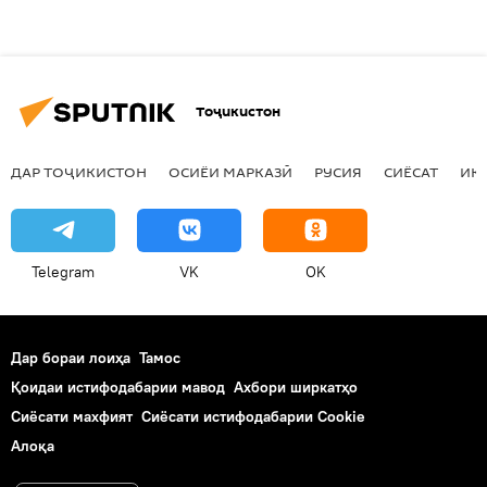
Тоҷикистон
ДАР ТОҶИКИСТОН
ОСИЁИ МАРКАЗӢ
РУСИЯ
СИЁСАТ
ИҚ
Telegram
VK
OK
Дар бораи лоиҳа
Тамос
Қоидаи истифодабарии мавод
Ахбори ширкатҳо
Сиёсати махфият
Сиёсати истифодабарии Cookie
Алоқа