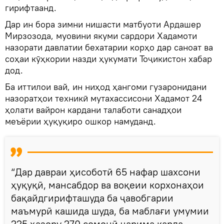
гирифтаанд.
Дар ин бора зимни нишасти матбуоти Ардашер
Мирзозода, муовини якуми сардори Хадамоти
назорати давлатии бехатарии корҳо дар саноат ва
соҳаи кӯҳкории назди ҳукумати Тоҷикистон хабар
дод.
Ба иттилои вай, ин ниҳод ҳангоми гузаронидани
назоратҳои техникӣ мутахассисони Хадамот 24
ҳолати вайрон кардани талаботи санадҳои
меъёрии ҳуқуқиро ошкор намуданд.
“Дар давраи ҳисоботӣ 65 нафар шахсони
ҳуқуқӣ, мансабдор ва воқеии корхонаҳои
бақайдгирифташуда ба ҷавобгарии
маъмурӣ кашида шуда, ба маблағи умумии
225 ҳазору 270 сомонӣ ҷарима карда