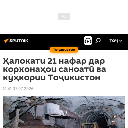
ТОҶ
Тоҷикистон
Ҳалокати 21 нафар дар
корхонаҳои саноатӣ ва
кӯҳкории Тоҷикистон
14:41 07.07.2026