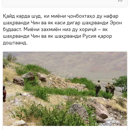
Қайд карда шуд, ки миёни ҷонбохтаҳо ду нафар
шаҳрванди Чин ва як каси дигар шаҳрванди Эрон
будааст. Миёни захмиён низ ду хориҷӣ – як
шаҳрванди Чин ва як шаҳрванди Русия қарор
доштаанд.