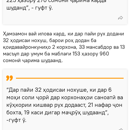
шуданд”, - гуфт ӯ.
Ҳамзамон вай илова кард, ки дар пайи рух додани
32 ҳодисаи нохуш, барои роҳ додан ба
қоидавайронкуниҳо 2 корхона, 33 мансабдор ва 13
масъул дар умум ба маблағи 153 ҳазору 960
сомонӣ ҷарима шудаанд.
“Дар пайи 32 ҳодисаи нохуше, ки дар 6
моҳи соли ҷорӣ дар корхонаҳои саноатӣ ва
кӯҳкории кишвар рух додааст, 21 нафар ҷон
бохта, 19 каси дигар маҷрӯҳ шудаанд”,
-гуфт ӯ.