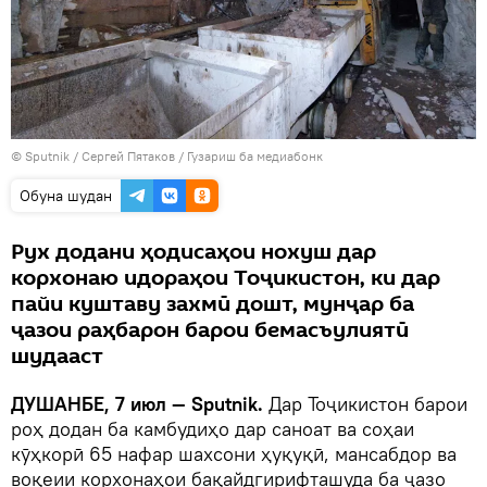
©
Sputnik
/ Сергей Пятаков
/
Гузариш ба медиабонк
Обуна шудан
Рух додани ҳодисаҳои нохуш дар
корхонаю идораҳои Тоҷикистон, ки дар
пайи куштаву захмӣ дошт, мунҷар ба
ҷазои раҳбарон барои бемасъулиятӣ
шудааст
ДУШАНБЕ, 7 июл — Sputnik.
Дар Тоҷикистон барои
роҳ додан ба камбудиҳо дар саноат ва соҳаи
кӯҳкорӣ 65 нафар шахсони ҳуқуқӣ, мансабдор ва
воқеии корхонаҳои бақайдгирифташуда ба ҷазо