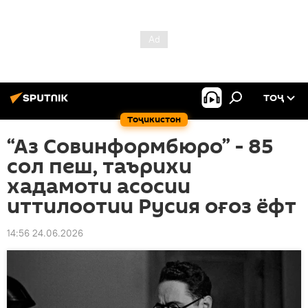
ТОҶ
Тоҷикистон
“Аз Совинформбюро” - 85
сол пеш, таърихи
хадамоти асосии
иттилоотии Русия оғоз ёфт
14:56 24.06.2026