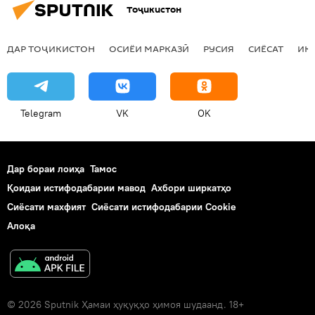
Тоҷикистон
ДАР ТОҶИКИСТОН
ОСИЁИ МАРКАЗӢ
РУСИЯ
СИЁСАТ
ИҚ
Telegram
VK
OK
Дар бораи лоиҳа
Тамос
Қоидаи истифодабарии мавод
Ахбори ширкатҳо
Сиёсати махфият
Сиёсати истифодабарии Cookie
Алоқа
© 2026 Sputnik Ҳамаи ҳуқуқҳо ҳимоя шудаанд. 18+