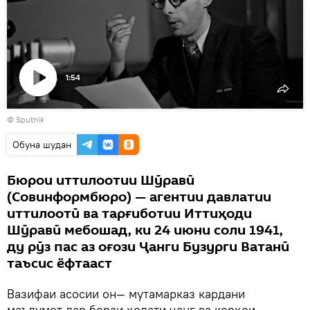
1:54
Пахши
©
Sputnik
видео
Обуна шудан
Бюрои иттилоотии Шӯравӣ
(Совинформбюро) — агентии давлатии
иттилоотӣ ва тарғиботии Иттиҳоди
Шӯравӣ мебошад, ки 24 июни соли 1941,
ду рӯз пас аз оғози Ҷанги Бузурги Ватанӣ
таъсис ёфтааст
Вазифаи асосии он— мутамарказ кардани
маълумот дар бораи ҳолати ҷанг ва корҳои