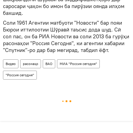
саросари ҷаҳон бо имон ба пирӯзии оянда илҳом
бахшид.
Соли 1961 Агентии матбуоти "Новости" бар пояи
Бюрои иттилоотии Шӯравӣ таъсис дода шуд. Сӣ
сол пас, он ба РИА Новости ва соли 2013 ба гурӯҳи
расонаҳои "Россия Сегодня", ки агентии хабарии
"Спутник"-ро дар бар мегирад, табдил ёфт.
Видео
расонаҳо
ВАО
МИА "Россия сегодня"
"Россия сегодня"