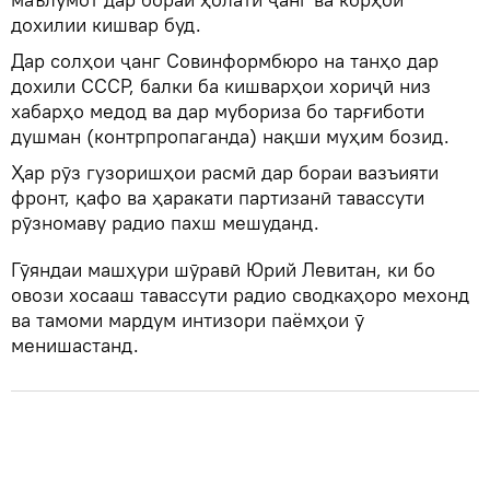
дохилии кишвар буд.
Дар солҳои ҷанг Совинформбюро на танҳо дар
дохили СССР, балки ба кишварҳои хориҷӣ низ
хабарҳо медод ва дар мубориза бо тарғиботи
душман (контрпропаганда) нақши муҳим бозид.
Ҳар рӯз гузоришҳои расмӣ дар бораи вазъияти
фронт, қафо ва ҳаракати партизанӣ тавассути
рӯзномаву радио пахш мешуданд.
Гӯяндаи машҳури шӯравӣ Юрий Левитан, ки бо
овози хосааш тавассути радио сводкаҳоро мехонд
ва тамоми мардум интизори паёмҳои ӯ
менишастанд.