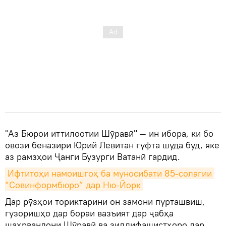
"Аз Бюрои иттилоотии Шӯравӣ" — ин ибора, ки бо
овози беназири Юрий Левитан гуфта шуда буд, яке
аз рамзҳои Ҷанги Бузурги Ватанӣ гардид.
Ифтитоҳи намоишгоҳ ба муносибати 85-солагии 
“Совинформбюро” дар Ню-Йорк
Дар рӯзҳои ториктарини он замони пурташвиш,
гузоришҳо дар бораи вазъият дар ҷабҳа
шаҳрвандони Шӯравӣ ва зиддифашистҳоро дар