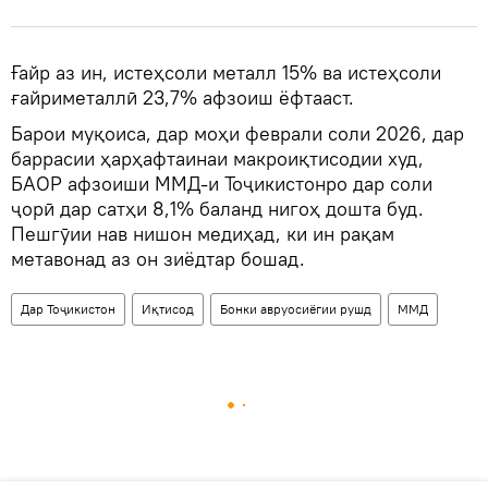
Ғайр аз ин, истеҳсоли металл 15% ва истеҳсоли
ғайриметаллӣ 23,7% афзоиш ёфтааст.
Барои муқоиса, дар моҳи феврали соли 2026, дар
баррасии ҳарҳафтаинаи макроиқтисодии худ,
БАОР афзоиши ММД-и Тоҷикистонро дар соли
ҷорӣ дар сатҳи 8,1% баланд нигоҳ дошта буд.
Пешгӯии нав нишон медиҳад, ки ин рақам
метавонад аз он зиёдтар бошад.
Дар Тоҷикистон
Иқтисод
Бонки авруосиёгии рушд
ММД