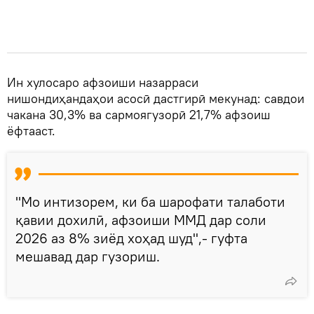
Ин хулосаро афзоиши назарраси
нишондиҳандаҳои асосӣ дастгирӣ мекунад: савдои
чакана 30,3% ва сармоягузорӣ 21,7% афзоиш
ёфтааст.
"Мо интизорем, ки ба шарофати талаботи
қавии дохилӣ, афзоиши ММД дар соли
2026 аз 8% зиёд хоҳад шуд",- гуфта
мешавад дар гузориш.