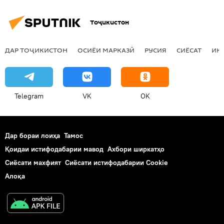
Тоҷикистон
ДАР ТОҶИКИСТОН
ОСИЁИ МАРКАЗӢ
РУСИЯ
СИЁСАТ
ИҚ
Telegram
VK
OK
Дар бораи лоиҳа
Тамос
Қоидаи истифодабарии мавод
Ахбори ширкатҳо
Сиёсати махфият
Сиёсати истифодабарии Cookie
Алоқа