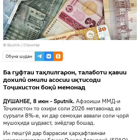
©
Sputnik
/ Стрингер
Обуна шудан
Ба гуфтаи таҳлилгарон, талаботи қавии
дохилӣ омили асосии иқтисоди
Тоҷикистон боқӣ мемонад
ДУШАНБЕ, 8 июн - Sputnik.
Афзоиши ММД-и
Тоҷикистон то охири соли 2026 метавонад аз
суръати 8%-е, ки дар семоҳаи аввали соли ҷорӣ
мушоҳида шудааст, зиёдтар бошад.
Ин пешгӯӣ дар баррасии ҳарҳафтаинаи