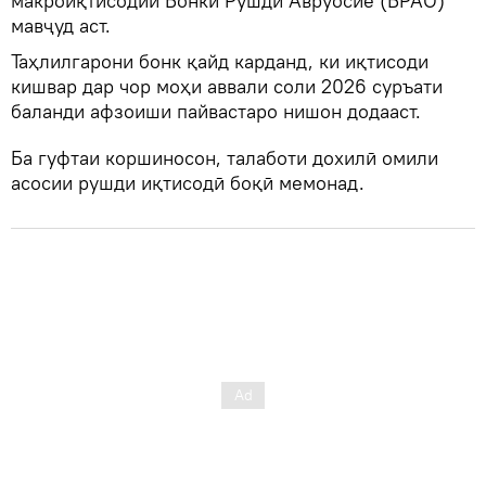
макроиқтисодии Бонки Рушди Авруосиё (БРАО)
мавҷуд аст.
Таҳлилгарони бонк қайд карданд, ки иқтисоди
кишвар дар чор моҳи аввали соли 2026 суръати
баланди афзоиши пайвастаро нишон додааст.
Ба гуфтаи коршиносон, талаботи дохилӣ омили
асосии рушди иқтисодӣ боқӣ мемонад.