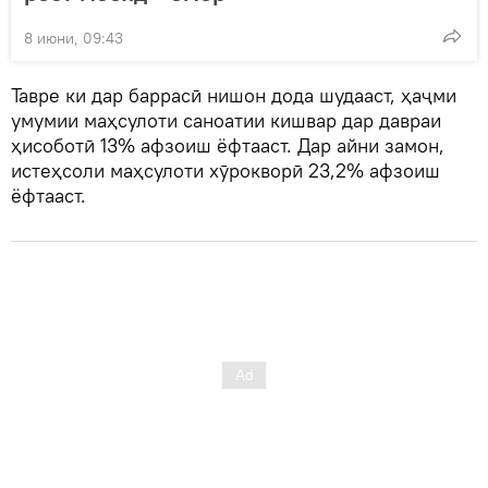
8 июни, 09:43
Тавре ки дар баррасӣ нишон дода шудааст, ҳаҷми
умумии маҳсулоти саноатии кишвар дар давраи
ҳисоботӣ 13% афзоиш ёфтааст. Дар айни замон,
истеҳсоли маҳсулоти хӯрокворӣ 23,2% афзоиш
ёфтааст.