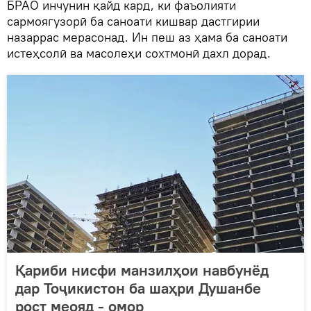
БРАО инчунин қайд кард, ки фаъолияти
сармоягузорӣ ба саноати кишвар дастгирии
назаррас мерасонад. Ин пеш аз ҳама ба саноати
истеҳсолӣ ва масолеҳи сохтмонӣ дахл дорад.
Қариби нисфи манзилҳои навбунёд
дар Тоҷикистон ба шаҳри Душанбе
рост меояд - омор