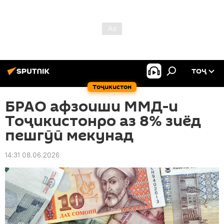
ТОҶ
Тоҷикистон
БРАО афзоиши ММД-и
Тоҷикистонро аз 8% зиёд
пешгӯӣ мекунад
14:31 08.06.2026