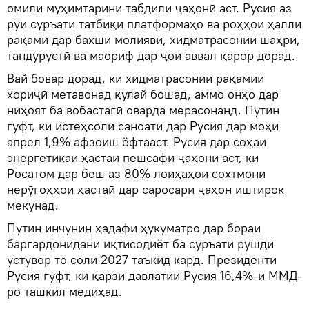
омили муҳимтарини табдили ҷаҳонӣ аст. Русия аз
рӯи суръати татбиқи платформаҳо ва роҳҳои ҳалли
рақамӣ дар бахши молиявӣ, хидматрасонии шаҳрӣ,
тандурустӣ ва маориф дар ҷои аввал қарор дорад.
Вай бовар дорад, ки хидматрасонии рақамии
хориҷӣ метавонад қулай бошад, аммо онҳо дар
ниҳоят ба вобастагӣ оварда мерасонанд. Путин
гуфт, ки истеҳсоли саноатӣ дар Русия дар моҳи
апрел 1,9% афзоиш ёфтааст. Русия дар соҳаи
энергетикаи ҳастаӣ пешсафи ҷаҳонӣ аст, ки
Росатом дар беш аз 80% лоиҳаҳои сохтмони
нерӯгоҳҳои ҳастаӣ дар саросари ҷаҳон иштирок
мекунад.
Путин инчунин ҳадафи ҳукуматро дар бораи
баргардонидани иқтисодиёт ба суръати рушди
устувор то соли 2027 таъкид кард. Президенти
Русия гуфт, ки қарзи давлатии Русия 16,4%-и ММД-
ро ташкил медиҳад.