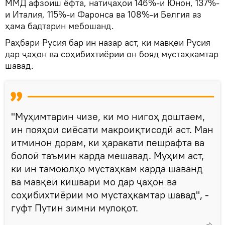
ММД афзоиш ёфта, натиҷаҳои 146%-и Юнон, 137%-
и Италия, 115%-и Фаронса ва 108%-и Белгия аз
ҳама бадтарин мебошанд.
Раҳбари Русия бар ин назар аст, ки мавқеи Русия
дар ҷаҳон ва соҳибихтиёрии он бояд мустаҳкамтар
шавад.
"Муҳимтарин чизе, ки мо нигоҳ доштаем,
ин пояҳои сиёсати макроиқтисодӣ аст. Ман
итминон дорам, ки ҳаракати пешрафта ва
болоӣ таъмин карда мешавад. Муҳим аст,
ки ин тамоюлҳо мустаҳкам карда шаванд
ва мавқеи кишвари мо дар ҷаҳон ва
соҳибихтиёрии мо мустаҳкамтар шавад", -
гуфт Путин зимни мулоқот.