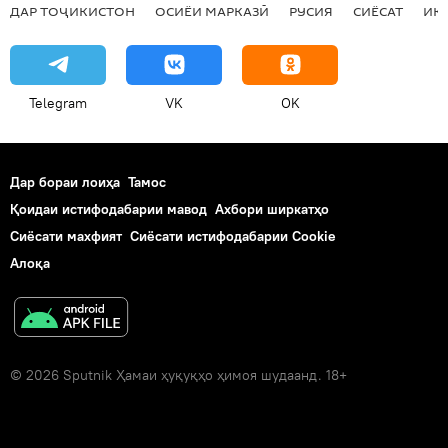
ДАР ТОҶИКИСТОН
ОСИЁИ МАРКАЗӢ
РУСИЯ
СИЁСАТ
ИҚ
Telegram
VK
OK
Дар бораи лоиҳа
Тамос
Қоидаи истифодабарии мавод
Ахбори ширкатҳо
Сиёсати махфият
Сиёсати истифодабарии Cookie
Алоқа
© 2026 Sputnik Ҳамаи ҳуқуқҳо ҳимоя шудаанд. 18+