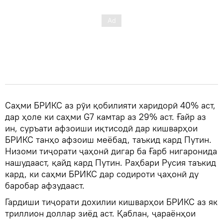
Саҳми БРИКС аз рӯи қобилияти харидорӣ 40% аст,
дар ҳоле ки саҳми G7 камтар аз 29% аст. Ғайр аз
ин, суръати афзоиши иқтисодӣ дар кишварҳои
БРИКС танҳо афзоиш меёбад, таъкид кард Путин.
Низоми тиҷорати ҷаҳонӣ дигар ба Ғарб нигаронида
нашудааст, қайд кард Путин. Раҳбари Русия таъкид
кард, ки саҳми БРИКС дар содироти ҷаҳонӣ ду
баробар афзудааст.
Гардиши тиҷорати дохилии кишварҳои БРИКС аз як
триллион доллар зиёд аст. Қаблан, ҷараёнҳои