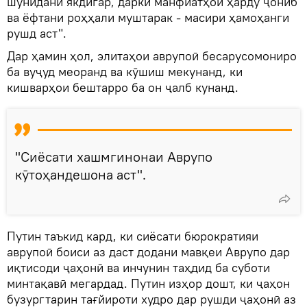
шунидани якдигар, дарки манфиатҳои ҳарду ҷониб
ва ёфтани роҳҳали муштарак - масири ҳамоҳанги
рушд аст".
Дар ҳамин ҳол, элитаҳои аврупоӣ бесарусомониро
ба вуҷуд меоранд ва кӯшиш мекунанд, ки
кишварҳои бештарро ба он ҷалб кунанд.
"Сиёсати хашмгинонаи Аврупо
кӯтоҳандешона аст".
Путин таъкид кард, ки сиёсати бюрократияи
аврупоӣ боиси аз даст додани мавқеи Аврупо дар
иқтисоди ҷаҳонӣ ва инчунин таҳдид ба суботи
минтақавӣ мегардад. Путин изҳор дошт, ки ҷаҳон
бузургтарин тағйироти худро дар рушди ҷаҳонӣ аз