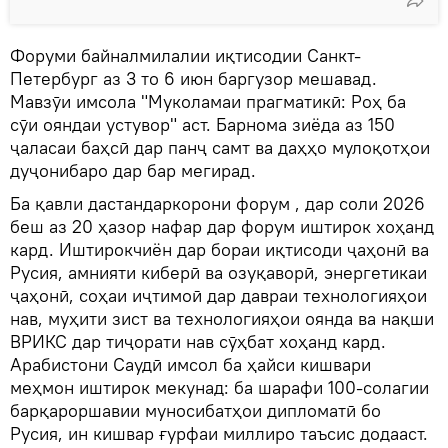
Форуми байналмилалии иқтисодии Санкт-
Петербург аз 3 то 6 июн баргузор мешавад.
Мавзӯи имсола "Муколамаи прагматикӣ: Роҳ ба
сӯи ояндаи устувор" аст. Барнома зиёда аз 150
ҷаласаи баҳсӣ дар панҷ самт ва даҳҳо мулоқотҳои
дуҷонибаро дар бар мегирад.
Ба қавли дастандаркорони форум , дар соли 2026
беш аз 20 ҳазор нафар дар форум иштирок хоҳанд
кард. Иштирокчиён дар бораи иқтисоди ҷаҳонӣ ва
Русия, амнияти киберӣ ва озуқаворӣ, энергетикаи
ҷаҳонӣ, соҳаи иҷтимоӣ дар давраи технологияҳои
нав, муҳити зист ва технологияҳои оянда ва нақши
ВРИКС дар тиҷорати нав сӯҳбат хоҳанд кард.
Арабистони Саудӣ имсол ба ҳайси кишвари
меҳмон иштирок мекунад: ба шарафи 100-солагии
барқароршавии муносибатҳои дипломатӣ бо
Русия, ин кишвар ғурфаи миллиро таъсис додааст.