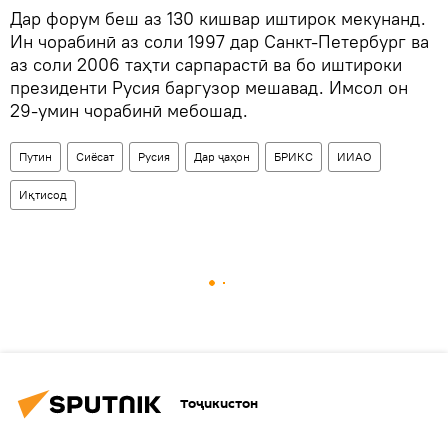
Дар форум беш аз 130 кишвар иштирок мекунанд.
Ин чорабинӣ аз соли 1997 дар Санкт-Петербург ва
аз соли 2006 таҳти сарпарастӣ ва бо иштироки
президенти Русия баргузор мешавад. Имсол он
29-умин чорабинӣ мебошад.
Путин
Сиёсат
Русия
Дар ҷаҳон
БРИКС
ИИАО
Иқтисод
Тоҷикистон