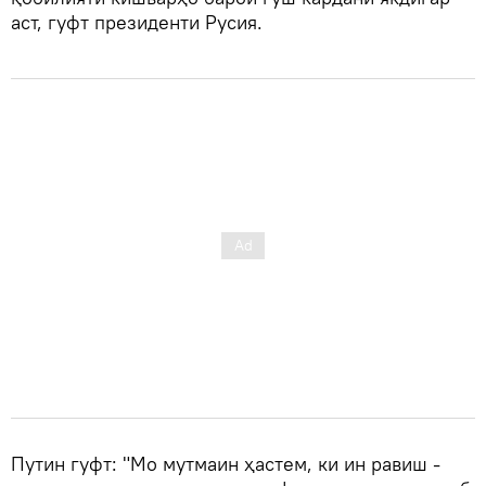
аст, гуфт президенти Русия.
Путин гуфт: "Мо мутмаин ҳастем, ки ин равиш -