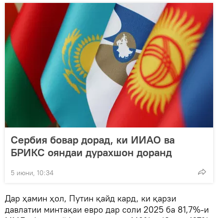
Сербия бовар дорад, ки ИИАО ва
БРИКС ояндаи дурахшон доранд
5 июни, 10:34
Дар ҳамин ҳол, Путин қайд кард, ки қарзи
давлатии минтақаи евро дар соли 2025 ба 81,7%-и