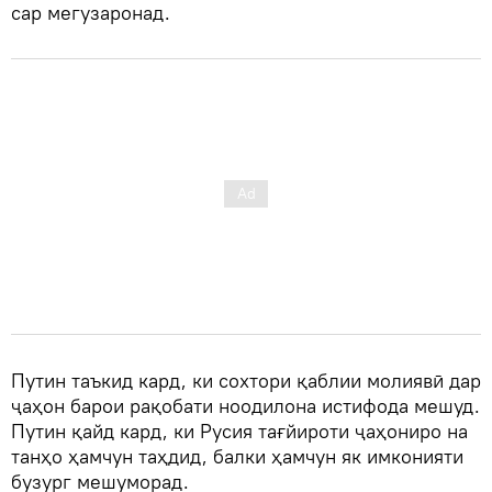
сар мегузаронад.
Путин таъкид кард, ки сохтори қаблии молиявӣ дар
ҷаҳон барои рақобати ноодилона истифода мешуд.
Путин қайд кард, ки Русия тағйироти ҷаҳониро на
танҳо ҳамчун таҳдид, балки ҳамчун як имконияти
бузург мешуморад.