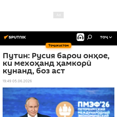
ТОҶ
Тоҷикистон
Путин: Русия барои онҳое,
ки мехоҳанд ҳамкорӣ
кунанд, боз аст
19:49 05.06.2026