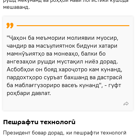
мешаванд.
"Ҷаҳон ба меъмории молиявии муосир,
чандир ва масъулиятнок бидуни хатари
мамнӯъиятҳо ва монеаҳо, балки бо
ангезаҳои рушди мустақил ниёз дорад.
Асбобҳои он бояд хароҷотро кам кунанд,
пардохтҳоро суръат бахшанд ва дастрасӣ
ба маблағгузориро васеъ кунанд", - гуфт
роҳбари давлат.
Пешрафти технологӣ
Президент бовар дорад, ки пешрафти технологӣ