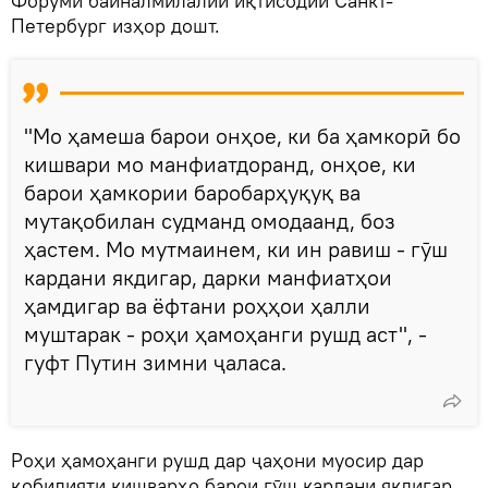
Форуми байналмилалии иқтисодии Санкт-
Петербург изҳор дошт.
"Мо ҳамеша барои онҳое, ки ба ҳамкорӣ бо
кишвари мо манфиатдоранд, онҳое, ки
барои ҳамкории баробарҳуқуқ ва
мутақобилан судманд омодаанд, боз
ҳастем. Мо мутмаинем, ки ин равиш - гӯш
кардани якдигар, дарки манфиатҳои
ҳамдигар ва ёфтани роҳҳои ҳалли
муштарак - роҳи ҳамоҳанги рушд аст", -
гуфт Путин зимни ҷаласа.
Роҳи ҳамоҳанги рушд дар ҷаҳони муосир дар
қобилияти кишварҳо барои гӯш кардани якдигар