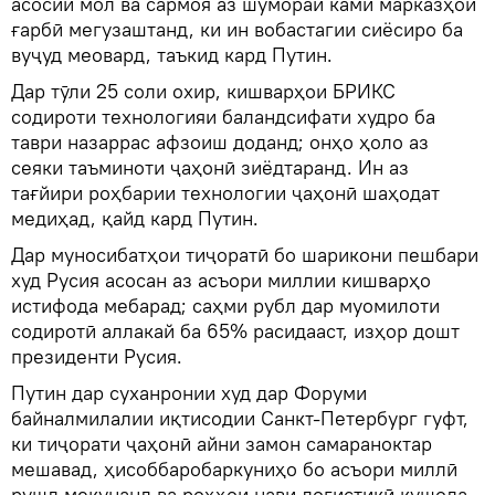
асосии мол ва сармоя аз шумораи ками марказҳои
ғарбӣ мегузаштанд, ки ин вобастагии сиёсиро ба
вуҷуд меовард, таъкид кард Путин.
Дар тӯли 25 соли охир, кишварҳои БРИКС
содироти технологияи баландсифати худро ба
таври назаррас афзоиш доданд; онҳо ҳоло аз
сеяки таъминоти ҷаҳонӣ зиёдтаранд. Ин аз
тағйири роҳбарии технологии ҷаҳонӣ шаҳодат
медиҳад, қайд кард Путин.
Дар муносибатҳои тиҷоратӣ бо шарикони пешбари
худ Русия асосан аз асъори миллии кишварҳо
истифода мебарад; саҳми рубл дар муомилоти
содиротӣ аллакай ба 65% расидааст, изҳор дошт
президенти Русия.
Путин дар суханронии худ дар Форуми
байналмилалии иқтисодии Санкт-Петербург гуфт,
ки тиҷорати ҷаҳонӣ айни замон самараноктар
мешавад, ҳисоббаробаркуниҳо бо асъори миллӣ
рушд мекунанд ва роҳҳои нави логистикӣ кушода