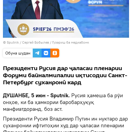
©
Sputnik
/ Сергей Бобылев
/
Гузариш ба медиабонк
Обуна шудан
Президенти Русия дар ҷаласаи пленарии
Форуми байналмилалии иқтисодии Санкт-
Петербург суханронӣ кард
ДУШАНБЕ, 5 июн - Sputnik.
Русия ҳамеша ба рӯи
онҳое, ки ба ҳамкории баробарҳуқуқ
манфиатдоранд, боз аст.
Президенти Русия Владимир Путин ин нуктаро дар
суханронии ифтитоҳии худ дар ҷаласаи пленарии