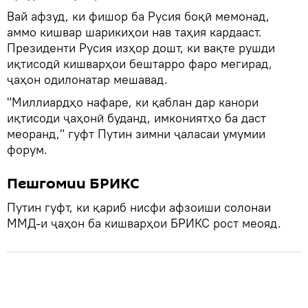
Вай афзуд, ки фишор ба Русия боқӣ мемонад,
аммо кишвар шарикиҳои нав таҳия кардааст.
Президенти Русия изҳор дошт, ки вақте рушди
иқтисодӣ кишварҳои бештарро фаро мегирад,
ҷаҳон одилонатар мешавад.
"Миллиардҳо нафаре, ки қаблан дар канори
иқтисоди ҷаҳонӣ буданд, имкониятҳо ба даст
меоранд," гуфт Путин зимни ҷаласаи умумии
форум.
Пешгомии БРИКС
Путин гуфт, ки қариб нисфи афзоиши солонаи
ММД-и ҷаҳон ба кишварҳои БРИКС рост меояд.