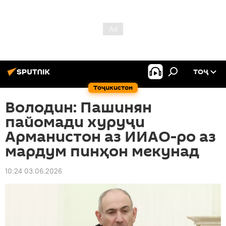
ТОҶ
Тоҷикистон
Володин: Пашинян
пайомади хуруҷи
Арманистон аз ИИАО-ро аз
мардум пинҳон мекунад
10:24 03.06.2026