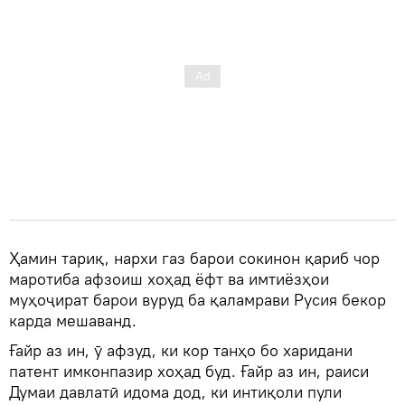
Ҳамин тариқ, нархи газ барои сокинон қариб чор
маротиба афзоиш хоҳад ёфт ва имтиёзҳои
муҳоҷират барои вуруд ба қаламрави Русия бекор
карда мешаванд.
Ғайр аз ин, ӯ афзуд, ки кор танҳо бо харидани
патент имконпазир хоҳад буд. Ғайр аз ин, раиси
Думаи давлатӣ идома дод, ки интиқоли пули