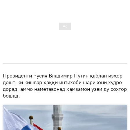
Президенти Русия Владимир Путин қаблан изҳор
дошт, ки кишвар ҳаққи интихоби шарикони худро
дорад, аммо наметавонад ҳамзамон узви ду сохтор
бошад.