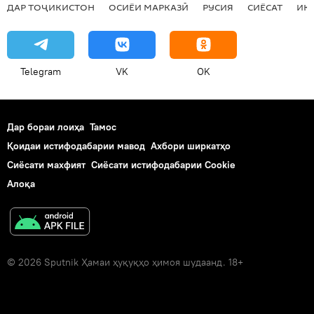
ДАР ТОҶИКИСТОН
ОСИЁИ МАРКАЗӢ
РУСИЯ
СИЁСАТ
ИҚ
Telegram
VK
OK
Дар бораи лоиҳа
Тамос
Қоидаи истифодабарии мавод
Ахбори ширкатҳо
Сиёсати махфият
Сиёсати истифодабарии Cookie
Алоқа
© 2026 Sputnik Ҳамаи ҳуқуқҳо ҳимоя шудаанд. 18+