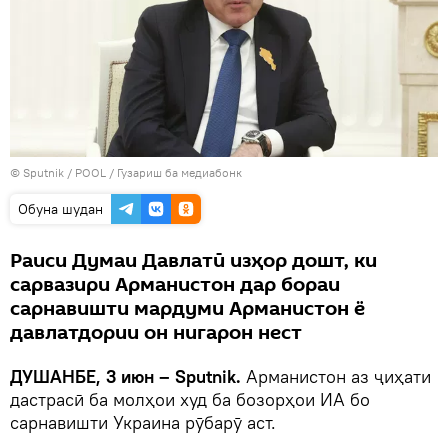
©
Sputnik
/ POOL
/
Гузариш ба медиабонк
Обуна шудан
Раиси Думаи Давлатӣ изҳор дошт, ки
сарвазири Арманистон дар бораи
сарнавишти мардуми Арманистон ё
давлатдории он нигарон нест
ДУШАНБЕ, 3 июн – Sputnik.
Арманистон аз ҷиҳати
дастрасӣ ба молҳои худ ба бозорҳои ИА бо
сарнавишти Украина рӯбарӯ аст.