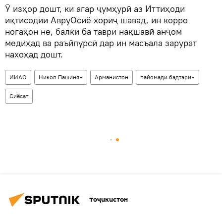
Ӯ изҳор дошт, ки агар ҷумҳурӣ аз Иттиҳоди
иқтисодии АвруОсиё хориҷ шавад, ин корро
ногаҳон не, балки ба таври нақшавӣ анҷом
медиҳад ва раъйпурсӣ дар ин масъала зарурат
нахоҳад дошт.
ИИАО
Никол Пашинян
Арманистон
пайомади бадтарин
Сиёсат
Тоҷикистон