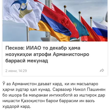
Песков: ИИАО то декабр ҳама
нозукиҳои атрофи Арманистонро
баррасӣ мекунад
2 июни, 14:29
Ӯ аз Арманистон даъват кард, ки ин масъаларо
ҳарчи зудтар ҳал кунад. Сарвазир Никол Пашинян
бо ишора ба маъракаи интихоботӣ аз иштирок дар
нишасти Қазоқистон барои баррасии ин вазъ
худдорӣ кард.