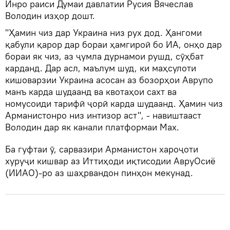
Инро раиси Думаи давлатии Русия Вячеслав
Володин изҳор дошт.
"Ҳамин чиз дар Украина низ рух дод. Ҳангоми
қабули қарор дар бораи ҳамгироӣ бо ИА, онҳо дар
бораи як чиз, аз ҷумла дурнамои рушд, сӯҳбат
карданд. Дар асл, маълум шуд, ки маҳсулоти
кишоварзии Украина асосан аз бозорҳои Аврупо
манъ карда шудаанд ва квотаҳои сахт ва
номусоиди тарифӣ ҷорӣ карда шудаанд. Ҳамин чиз
Арманистонро низ интизор аст", - навиштааст
Володин дар як канали платформаи Max.
Ба гуфтаи ӯ, сарвазири Арманистон хароҷоти
хуруҷи кишвар аз Иттиҳоди иқтисодии АвруОсиё
(ИИАО)-ро аз шаҳрвандон пинҳон мекунад.