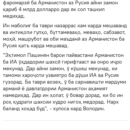
фаромарзӣ ба Арманистон аз Русия айни замон
қариб 4 млрд долларро дар як сол ташкил
медиҳад.
Ин маболиғ ба таври назаррас кам карда мешаванд
ва интиқоли гулҳо, буттамеваҳо, меваҳо, сабзавот,
моҳӣ, машрубот ва оби маъданӣ аз Арманистон ба
Русия қатъ карда мешавад.
"Эҳтимол Пашинян барои пайвастани Арманистон
ба ИА ӯҳдадории шахсӣ гирифтааст ва онро иҷро
мекунад. Дар айни замон, ӯ кӯшиш мекунад, ки
тамоми хароҷоти узвиятро ба дӯши ИА ва Русия
гузорад. Ба таври возеҳ, ӯ ба сарнавишти мардуми
арманӣ ё давлатдории Арманистон аҳамият
намедиҳад. Дар ин ҳолат, ӯ бовар дорад, ки бо ин
роҳ қудрати шахсии худро нигоҳ медорад. Нарх
баланд хоҳад буд", - хулоса кард Володин.