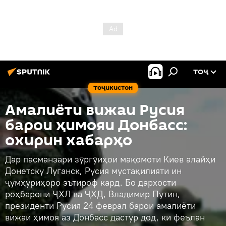
ТОҶ
Тоҷикистон
Амалиёти вижаи Русия
барои ҳимояи Донбасс:
охирин хабарҳо
Дар пасманзари зӯргӯиҳои мақомоти Киев алайҳи
Донетску Луганск, Русия мустақилияти ин
ҷумҳуриҳоро эътироф кард. Бо дархости
роҳбарони ҶХЛ ва ҶХД, Владимир Путин,
президенти Русия 24 феврал барои амалиёти
вижаи ҳимоя аз Донбасс дастур дод, ки феълан