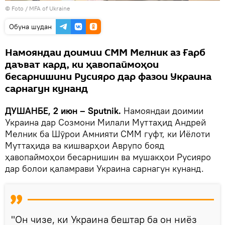
© Foto / MFA of Ukraine
Обуна шудан
Намояндаи доимии СММ Мелник аз Ғарб
даъват кард, ки ҳавопаймоҳои
бесарнишини Русияро дар фазои Украина
сарнагун кунанд
ДУШАНБЕ, 2 июн – Sputnik.
Намояндаи доимии
Украина дар Созмони Милали Муттаҳид Андрей
Мелник ба Шӯрои Амнияти СММ гуфт, ки Иёлоти
Муттаҳида ва кишварҳои Аврупо бояд
ҳавопаймоҳои бесарнишин ва мушакҳои Русияро
дар болои қаламрави Украина сарнагун кунанд.
"Он чизе, ки Украина бештар ба он ниёз