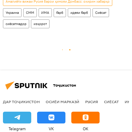
Амалиёти вижаи Русия барои ҳимояи Донбасс: охирин хабарҳо
Украина
СММ
ИМА
Ғарб
идеяи Ғарб
Сиёсат
сиёсатмадор
изҳорот
Тоҷикистон
ДАР ТОҶИКИСТОН
ОСИЁИ МАРКАЗӢ
РУСИЯ
СИЁСАТ
ИҚ
Telegram
VK
OK