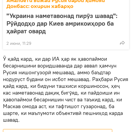
Амалиёти вижаи Русия барои ҳимояи
Донбасс: охирин хабарҳо
"Украина наметавонад пирӯз шавад":
Рӯйдодҳо дар Киев амрикоиҳоро ба
ҳайрат овард
2 июни, 11:29
Ӯ қайд кард, ки дар ИА ҳар як ҳавопаймои
бесарнишини воридшаванда дар аввал ҳамчун
Русия нишонгузорӣ мешавад, аммо баъдтар
нодуруст будани он исбот мешавад. Раҳбари Русия
қайд кард, ки бидуни ташхиси коршиносон, ҳеҷ
кас наметавонад дақиқ бигӯяд, ки пайдоиши ин
ҳавопаймои бесарнишин чист ва таъкид кард, ки
Маскав омода аст, ки тафтишот гузаронад, ба
шарте, ки маълумоти объективӣ пешниҳод карда
шавад.