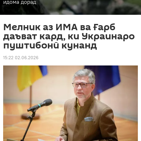
идома дорад
Мелник аз ИМА ва Ғарб
даъват кард, ки Украинаро
пуштибонӣ кунанд
15:22 02.06.2026