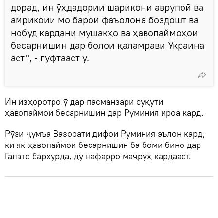
дорад, ин ӯҳдадории шарикони аврупоӣ ва
амрикоии мо барои фаъолона боздошт ва
нобуд кардани мушакҳо ва ҳавопаймоҳои
бесарнишин дар болои қаламрави Украина
аст", - гуфтааст ӯ.
Ин изҳоротро ӯ дар пасманзари суқути
ҳавопаймои бесарнишин дар Руминия ироа кард.
Рӯзи ҷумъа Вазорати дифои Руминия эълон кард,
ки як ҳавопаймои бесарнишин ба боми бино дар
Галатс бархӯрда, ду нафарро маҷрӯҳ кардааст.