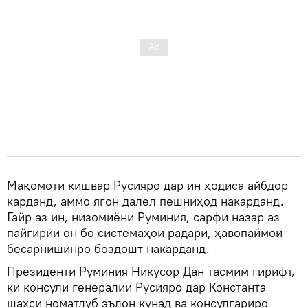
Мақомоти кишвар Русияро дар ин ҳодиса айбдор
карданд, аммо ягон далел пешниҳод накарданд.
Ғайр аз ин, низомиёни Руминия, сарфи назар аз
пайгирии он бо системаҳои радарӣ, ҳавопаймои
бесарнишинро боздошт накарданд.
Президенти Руминия Никусор Дан тасмим гирифт,
ки консули генералии Русияро дар Константа
шахси номатлуб эълон кунад ва консулгариро