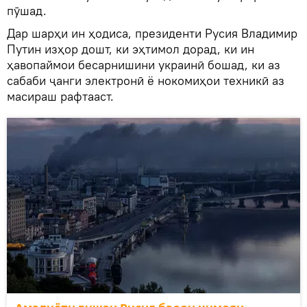
пӯшад.
Дар шарҳи ин ҳодиса, президенти Русия Владимир
Путин изҳор дошт, ки эҳтимол дорад, ки ин
ҳавопаймои бесарнишини украинӣ бошад, ки аз
сабаби ҷанги электронӣ ё нокомиҳои техникӣ аз
масираш рафтааст.