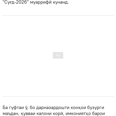
"Суғд-2026" муаррифӣ кунанд.
Ба гуфтаи ӯ, бо дарназардошти конҳои бузурги
маъдан, қувваи калони корӣ, имкониятҳо барои