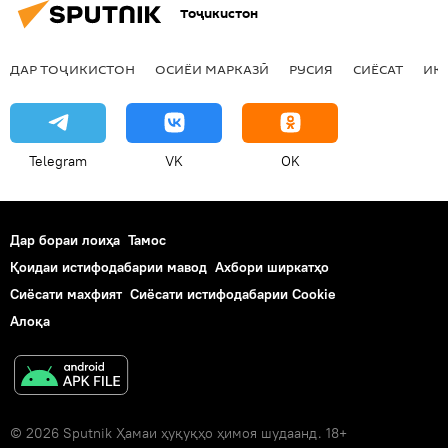
Тоҷикистон
ДАР ТОҶИКИСТОН
ОСИЁИ МАРКАЗӢ
РУСИЯ
СИЁСАТ
ИҚ
Telegram
VK
OK
Дар бораи лоиҳа
Тамос
Қоидаи истифодабарии мавод
Ахбори ширкатҳо
Сиёсати махфият
Сиёсати истифодабарии Cookie
Алоқа
© 2026 Sputnik Ҳамаи ҳуқуқҳо ҳимоя шудаанд. 18+