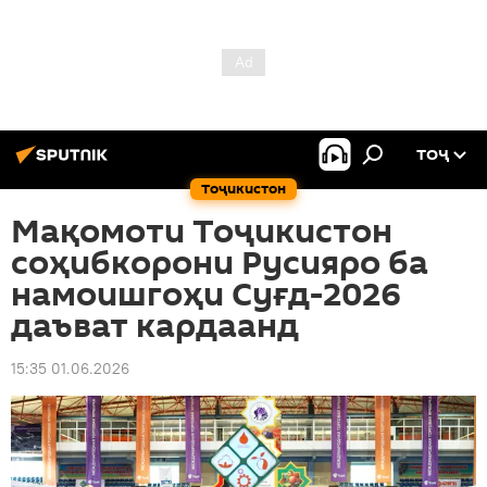
ТОҶ
Тоҷикистон
Мақомоти Тоҷикистон
соҳибкорони Русияро ба
намоишгоҳи Суғд-2026
даъват кардаанд
15:35 01.06.2026