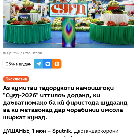
© Sputnik / Стас Этвеш
Обуна шудан
Эксклюзив
Аз кумитаи тадорукоти намоишгоҳи
“Суғд-2026” иттилоъ доданд, ки
даъватномаҳо ба кӣ фиристода шудаанд
ва кӣ метавонад дар чорабинии имсола
ширкат кунад.
ДУШАНБЕ, 1 июн – Sputnik.
Дастандаркорони