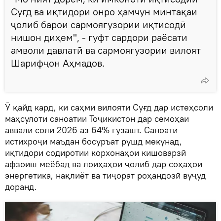
Суғд ва иқтидори онро ҳамчун минтақаи
ҷолиб барои сармоягузории иқтисодӣ
нишон диҳем", - гуфт сардори раёсати
амволи давлатӣ ва сармоягузории вилоят
Шарифҷон Аҳмадов.
Ӯ қайд кард, ки саҳми вилояти Суғд дар истеҳсоли
маҳсулоти саноатии Тоҷикистон дар семоҳаи
аввали соли 2026 аз 64% гузашт. Саноати
истихроҷи маъдан босуръат рушд мекунад,
иқтидори содиротии корхонаҳои кишоварзӣ
афзоиш меёбад ва лоиҳаҳои ҷолиб дар соҳаҳои
энергетика, нақлиёт ва тиҷорат роҳандозӣ вуҷуд
доранд.