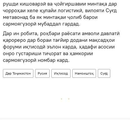
рушди кишоварзӣ ва ҷойгиршавии минтақа дар
чорроҳаи хеле қулайи логистикӣ, вилояти Суғд
метавонад ба як минтақаи ҷолиб барои
сармоягузорӣ мубаддал гардад.
Дар ин робита, роҳбари раёсати амволи давлатӣ
қарореро дар бораи тағйир додани мақсадҳои
форуми иқтисодӣ эълон карда, ҳадафи асосии
онро густариши тиҷорат ва ҳамкории
сармоягузорӣ номбар кард.
Дар Тоҷикистон
Русия
Иқтисод
Намоишгоҳ
Суғд