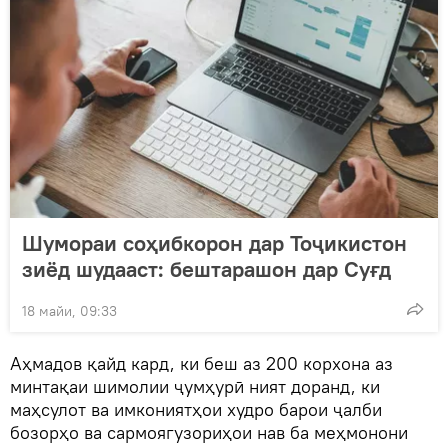
Шумораи соҳибкорон дар Тоҷикистон
зиёд шудааст: бештарашон дар Суғд
18 майи, 09:33
Аҳмадов қайд кард, ки беш аз 200 корхона аз
минтақаи шимолии ҷумҳурӣ ният доранд, ки
маҳсулот ва имкониятҳои худро барои ҷалби
бозорҳо ва сармоягузориҳои нав ба меҳмонони