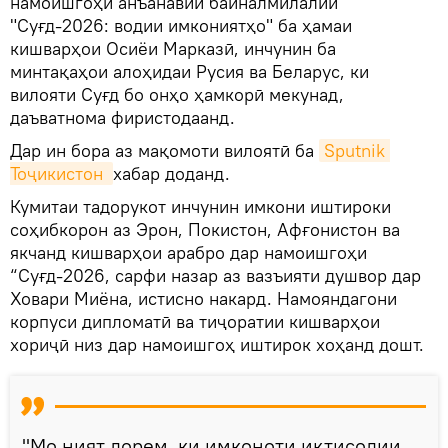
намоишгоҳи анъанавии байналмилалии
"Суғд-2026: водии имкониятҳо" ба ҳамаи
кишварҳои Осиёи Марказӣ, инчунин ба
минтақаҳои алоҳидаи Русия ва Беларус, ки
вилояти Суғд бо онҳо ҳамкорӣ мекунад,
даъватнома фиристодаанд.
Дар ин бора аз мақомоти вилоятӣ ба
Sputnik 
Тоҷикистон 
хабар доданд.
Кумитаи тадорукот инчунин имкони иштироки
соҳибкорон аз Эрон, Покистон, Афғонистон ва
якчанд кишварҳои арабро дар намоишгоҳи
“Суғд-2026, сарфи назар аз вазъияти душвор дар
Ховари Миёна, истисно накард. Намояндагони
корпуси дипломатӣ ва тиҷоратии кишварҳои
хориҷӣ низ дар намоишгоҳ иштирок хоҳанд дошт.
"Мо ният дорем, ки имконоти иқтисодии