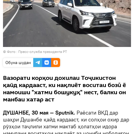
© Фото : Пресс-служба президента РТ
Обуна шудан
Вазорати корҳои дохилаи Тоҷикистон
қайд кардааст, ки нақлиёт воситаи бозӣ ё
намоиши "хатми бошукуҳ" нест, балки он
манбаи хатар аст
ДУШАНБЕ, 30 мая — Sputnik.
Раёсати ВКД дар
шаҳри Душанбе қайд кардааст, ки солҳои охир дар
рӯзҳои таҷлили хатми мактаб ҳолатҳои идора
намудани воситаҳои нақлиёт аз ҷониби ноболиғон