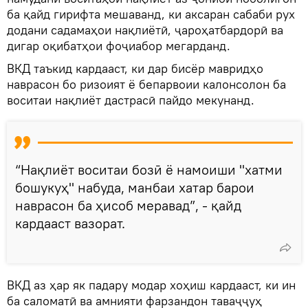
ба қайд гирифта мешаванд, ки аксаран сабаби рух
додани садамаҳои нақлиётӣ, ҷароҳатбардорӣ ва
дигар оқибатҳои фоҷиабор мегарданд.
ВКД таъкид кардааст, ки дар бисёр мавридҳо
наврасон бо ризоият ё бепарвоии калонсолон ба
воситаи нақлиёт дастрасӣ пайдо мекунанд.
“Нақлиёт воситаи бозӣ ё намоиши "хатми
бошукуҳ" набуда, манбаи хатар барои
наврасон ба ҳисоб меравад”, - қайд
кардааст вазорат.
ВКД аз ҳар як падару модар хоҳиш кардааст, ки ин
ба саломатӣ ва амнияти фарзандон таваҷҷуҳ