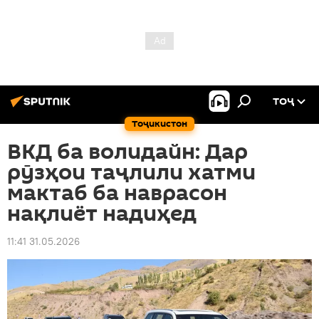
ТОҶ
Тоҷикистон
ВКД ба волидайн: Дар
рӯзҳои таҷлили хатми
мактаб ба наврасон
нақлиёт надиҳед
11:41 31.05.2026