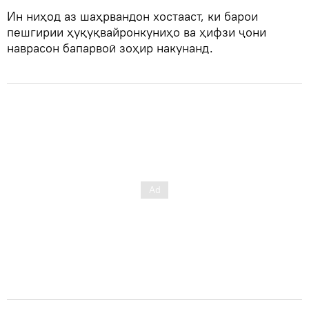
Ин ниҳод аз шаҳрвандон хостааст, ки барои
пешгирии ҳуқуқвайронкуниҳо ва ҳифзи ҷони
наврасон бапарвоӣ зоҳир накунанд.