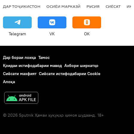
ДАР ТОҶИКИСТОН
ОСИЁИ МАРКАЗӢ
РУСИЯ
СИЁСАТ
ИҚ
Telegram
VK
OK
Дар бораи лоиҳа
Тамос
Қоидаи истифодабарии мавод
Ахбори ширкатҳо
Сиёсати махфият
Сиёсати истифодабарии Cookie
Алоқа
© 2026 Sputnik Ҳамаи ҳуқуқҳо ҳимоя шудаанд. 18+