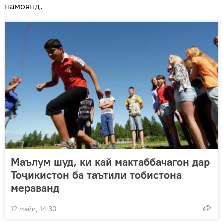
намоянд.
Маълум шуд, ки кай мактаббачагон дар
Тоҷикистон ба таътили тобистона
мераванд
12 майи, 14:30