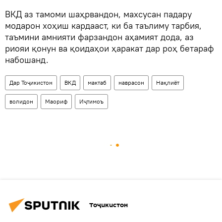
ВКД аз тамоми шаҳрвандон, махсусан падару
модарон хоҳиш кардааст, ки ба таълиму тарбия,
таъмини амнияти фарзандон аҳамият дода, аз
риояи қонун ва қоидаҳои ҳаракат дар роҳ бетараф
набошанд.
Дар Тоҷикистон
ВКД
мактаб
наврасон
Нақлиёт
волидон
Маориф
Иҷтимоъ
Тоҷикистон