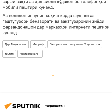
сарфи вақти аз ҳад зиёди кӯдакон бо телефонҳои
мобилӣ пешгирӣ кунанд.
Аз волидон инчунин хоҳиш карда шуд, ки аз
гаштугузори беназоратӣ ва вақтгузаронии зиёди
фарзандонашон дар марказҳои интернетӣ пешгирӣ
кунанд.
Дар Тоҷикистон
Маориф
Вазорати маорифу илми Тоҷикистон
таътил
мактаббачагон
Тоҷикистон