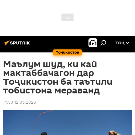
ТОҶ
Тоҷикистон
Маълум шуд, ки кай
мактаббачагон дар
Тоҷикистон ба таътили
тобистона мераванд
14:30 12.05.2026