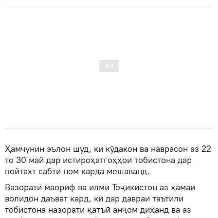
Ҳамчунин эълон шуд, ки кӯдакон ва наврасон аз 22
то 30 май дар истироҳатгоҳҳои тобистона дар
пойтахт сабти ном карда мешаванд.
Вазорати маориф ва илми Тоҷикистон аз ҳамаи
волидон даъват кард, ки дар давраи таътили
тобистона назорати қатъӣ анҷом диҳанд ва аз