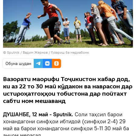
©
Sputnik
/ Вадим Жернов
/
Гузариш ба медиабонк
Обуна шудан
Вазорати маорифи Тоҷикистон хабар дод,
ки аз 22 то 30 май кӯдакон ва наврасон дар
истироҳатгоҳҳои тобистона дар пойтахт
сабти ном мешаванд
ДУШАНБЕ, 12 май - Sputnik.
Соли таҳсил барои
хонандагони синфҳои ибтидоӣ (синфҳои 2-4) 29
май ва барои хонандагони синфҳои 5-11 30 май ба
анҷом мерасад.