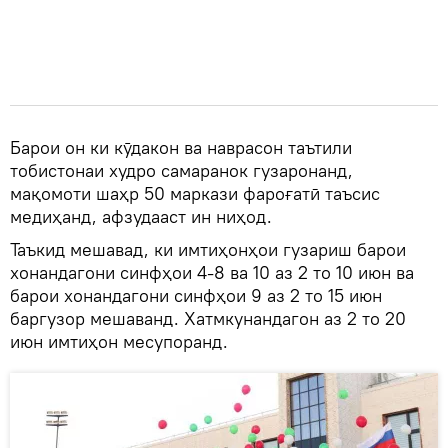
Барои он ки кӯдакон ва наврасон таътили
тобистонаи худро самаранок гузаронанд,
мақомоти шаҳр 50 маркази фароғатӣ таъсис
медиҳанд, афзудааст ин ниҳод.
Таъкид мешавад, ки имтиҳонҳои гузариш барои
хонандагони синфҳои 4-8 ва 10 аз 2 то 10 июн ва
барои хонандагони синфҳои 9 аз 2 то 15 июн
баргузор мешаванд. Хатмкунандагон аз 2 то 20
июн имтиҳон месупоранд.