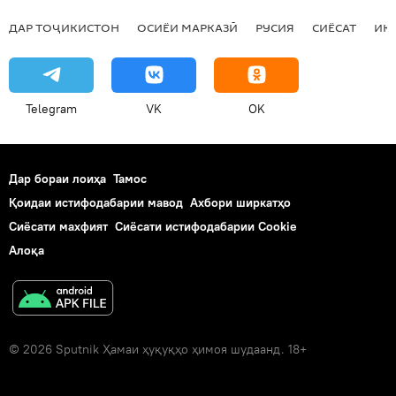
ДАР ТОҶИКИСТОН
ОСИЁИ МАРКАЗӢ
РУСИЯ
СИЁСАТ
ИҚ
Telegram
VK
OK
Дар бораи лоиҳа
Тамос
Қоидаи истифодабарии мавод
Ахбори ширкатҳо
Сиёсати махфият
Сиёсати истифодабарии Cookie
Алоқа
© 2026 Sputnik Ҳамаи ҳуқуқҳо ҳимоя шудаанд. 18+