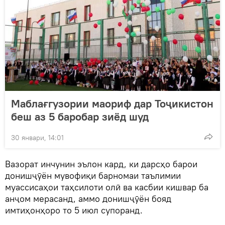
Маблағгузории маориф дар Тоҷикистон
беш аз 5 баробар зиёд шуд
30 январи, 14:01
Вазорат инчунин эълон кард, ки дарсҳо барои
донишҷӯён мувофиқи барномаи таълимии
муассисаҳои таҳсилоти олӣ ва касбии кишвар ба
анҷом мерасанд, аммо донишҷӯён бояд
имтиҳонҳоро то 5 июл супоранд.