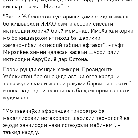
кишвар Шавкат Мирзиёев.
"Барои Узбекистон густариши ҳамкориҳои амалӣ
бо кишварҳои ИИАО самти асосии сиёсати
иқтисодии хориҷӣ боқӣ мемонад. Имрӯз ҳамкории
мо бо кишварҳои иттиҳод ба шарикии
ҳамаҷонибаи иқтисодӣ табдил ёфтааст", - гуфт
Мирзиёев зимни ҷаласаи васеъи Шӯрои олии
иқтисодии АвруОсиё дар Остона.
Барои рушди ояндаи ҳамкорӣ, Президенти
Узбекистон бар он ақида аст, ки оғоз кардани
ташаккули фазои ягонаи рақамӣ барои тиҷорати бе
монеа ва додани такони нав ба ҳамкории саноатӣ
муҳим аст.
"Мо таваҷҷӯҳи афзояндаи тиҷоратро ба
маҳаллисозии истеҳсолот, шарикии технологӣ ва
эҷоди занҷирҳои нави истеҳсолӣ мебинем", -
таъкид кард ӯ.