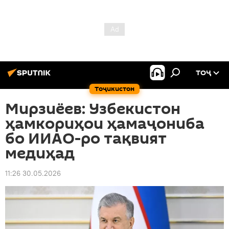
ТОҶ
Тоҷикистон
Мирзиёев: Узбекистон
ҳамкориҳои ҳамаҷониба
бо ИИАО-ро тақвият
медиҳад
11:26 30.05.2026