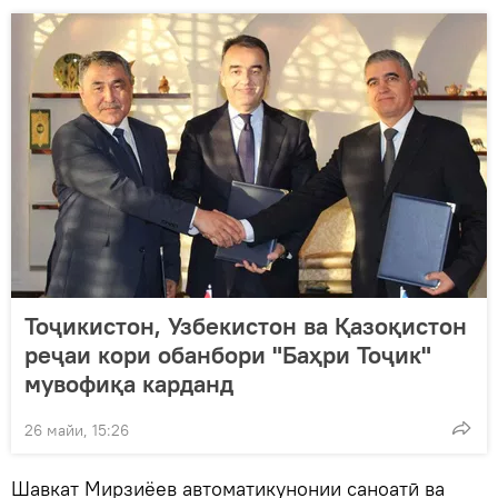
Тоҷикистон, Узбекистон ва Қазоқистон
реҷаи кори обанбори "Баҳри Тоҷик"
мувофиқа карданд
26 майи, 15:26
Шавкат Мирзиёев автоматикунонии саноатӣ ва