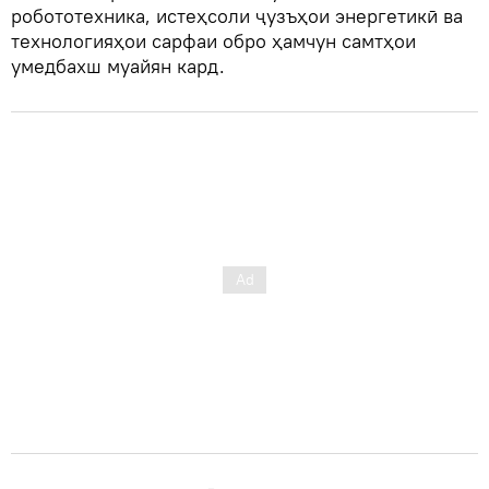
робототехника, истеҳсоли ҷузъҳои энергетикӣ ва
технологияҳои сарфаи обро ҳамчун самтҳои
умедбахш муайян кард.