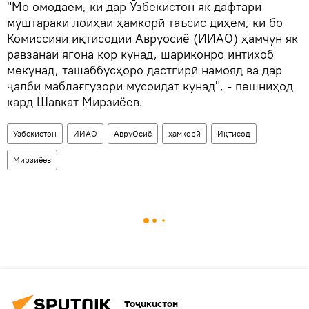
"Мо омодаем, ки дар Ӯзбекистон як дафтари
муштараки лоиҳаи ҳамкорӣ таъсис диҳем, ки бо
Комиссияи иқтисодии Авруосиё (ИИАО) ҳамчун як
равзанаи ягона кор кунад, шариконро интихоб
мекунад, ташаббусҳоро дастгирӣ намояд ва дар
ҷалби маблағгузорӣ мусоидат кунад", - пешниҳод
кард Шавкат Мирзиёев.
Узбекистон
ИИАО
АвруОсиё
ҳамкорӣ
Иқтисод
Мирзиёев
Тоҷикистон