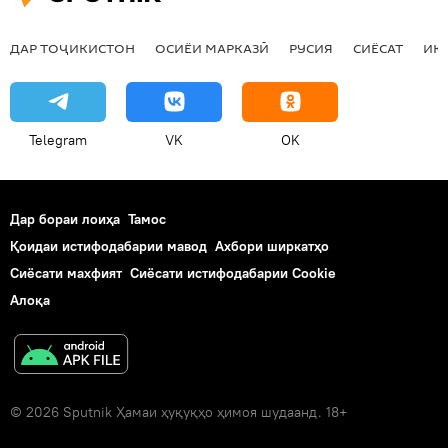
ДАР ТОҶИКИСТОН
ОСИЁИ МАРКАЗӢ
РУСИЯ
СИЁСАТ
ИҚ
Telegram
VK
OK
Дар бораи лоиҳа
Тамос
Қоидаи истифодабарии мавод
Ахбори ширкатҳо
Сиёсати махфият
Сиёсати истифодабарии Cookie
Алоқа
© 2026 Sputnik Ҳамаи ҳуқуқҳо ҳимоя шудаанд. 18+