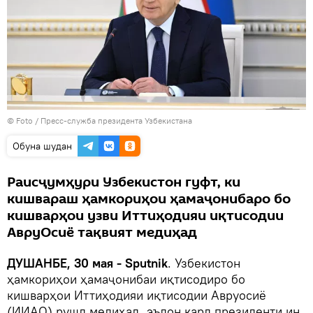
© Foto /
Пресс-служба президента Узбекистана
Обуна шудан
Раисҷумҳури Узбекистон гуфт, ки
кишвараш ҳамкориҳои ҳамаҷонибаро бо
кишварҳои узви Иттиҳодияи иқтисодии
АвруОсиё тақвият медиҳад
ДУШАНБЕ, 30 мая - Sputnik
. Узбекистон
ҳамкориҳои ҳамаҷонибаи иқтисодиро бо
кишварҳои Иттиҳодияи иқтисодии Авруосиё
(ИИАО) рушд медиҳад, эълон кард президенти ин