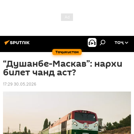
ТОҶ
Тоҷикистон
“Душанбе-Маскав”: нархи
билет чанд аст?
17:29 30.05.2026