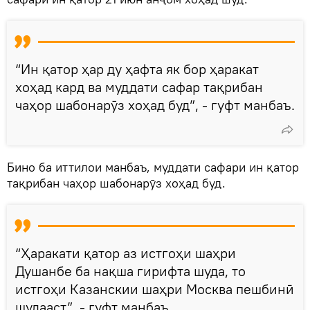
“Ин қатор ҳар ду ҳафта як бор ҳаракат
хоҳад кард ва муддати сафар тақрибан
чаҳор шабонарӯз хоҳад буд”, - гуфт манбаъ.
Бино ба иттилои манбаъ, муддати сафари ин қатор
тақрибан чаҳор шабонарӯз хоҳад буд.
“Ҳаракати қатор аз истгоҳи шаҳри
Душанбе ба нақша гирифта шуда, то
истгоҳи Казанскии шаҳри Москва пешбинӣ
шудааст”, - гуфт манбаъ.