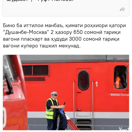
Бино ба иттилои манбаъ, қимати роҳкиори қатори
“Душанбе-Москва” 2 ҳазору 650 сомонӣ тариқи
вагони пласкарт ва ҳудуди 3000 сомонӣ тариқи
вагони куперо ташкил мекунад.