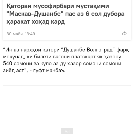
Қатораи мусофирбари мустақими
"Маскав-Душанбе" пас аз 6 сол дубора
ҳаракат хоҳад кард
30 майи, 13:49
“Ин аз нархҳои қатори ”Душанбе Волгоград” фарқ
мекунад, ки билети вагони платскарт як ҳазору
540 сомонӣ ва купе аз ду ҳазор сомонӣ сомонӣ
зиёд аст”, - гуфт манбаъ.