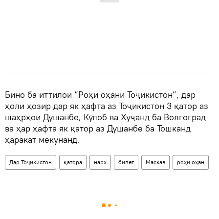
Бино ба иттилои “Роҳи оҳани Тоҷикистон”, дар
ҳоли ҳозир дар як ҳафта аз Тоҷикистон 3 қатор аз
шаҳрҳои Душанбе, Кӯлоб ва Хуҷанд ба Волгоград
ва ҳар ҳафта як қатор аз Душанбе ба Тошканд
ҳаракат мекунанд.
Дар Тоҷикистон
қатора
нарх
билет
Маскав
роҳи оҳан