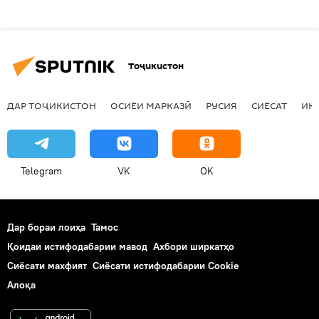
Тоҷикистон
ДАР ТОҶИКИСТОН
ОСИЁИ МАРКАЗӢ
РУСИЯ
СИЁСАТ
ИҚ
Telegram
VK
OK
Дар бораи лоиҳа
Тамос
Қоидаи истифодабарии мавод
Ахбори ширкатҳо
Сиёсати махфият
Сиёсати истифодабарии Cookie
Алоқа