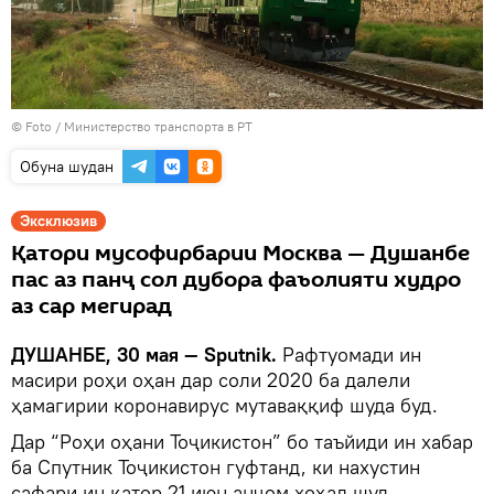
© Foto /
Министерство транспорта в РТ
Обуна шудан
Эксклюзив
Қатори мусофирбарии Москва — Душанбе
пас аз панҷ сол дубора фаъолияти худро
аз сар мегирад
ДУШАНБЕ, 30 мая — Sputnik.
Рафтуомади ин
масири роҳи оҳан дар соли 2020 ба далели
ҳамагирии коронавирус мутаваққиф шуда буд.
Дар “Роҳи оҳани Тоҷикистон” бо таъйиди ин хабар
ба Спутник Тоҷикистон гуфтанд, ки нахустин
сафари ин қатор 21 июн анҷом хоҳад шуд.