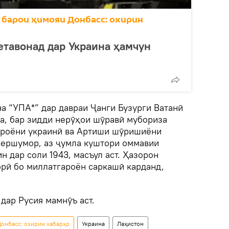
 барои ҳимояи Донбасс: охирин
етавонад дар Украина ҳамчун
 “УПА*” дар давраи Ҷанги Бузурги Ватанӣ
а, бар зидди нерӯҳои шӯравӣ мубориза
ароёни украинӣ ва Артиши шӯришиёни
сершумор, аз ҷумла куштори оммавии
н дар соли 1943, масъул аст. Ҳазорон
орӣ бо миллатгароён саркашӣ карданд,
 дар Русия мамнӯъ аст.
онбасс: охирин хабарҳо
Украина
Лаҳистон