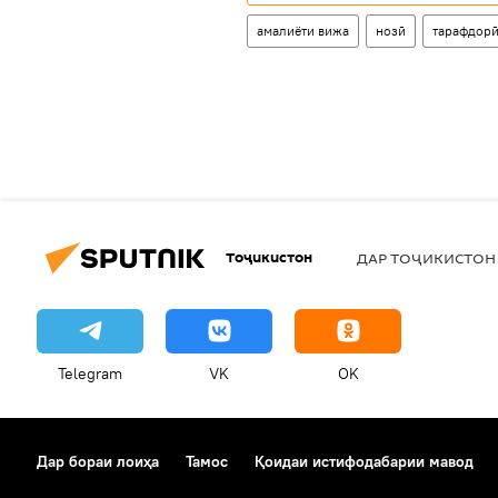
амалиёти вижа
нозӣ
тарафдор
Тоҷикистон
ДАР ТОҶИКИСТОН
Telegram
VK
OK
Дар бораи лоиҳа
Тамос
Қоидаи истифодабарии мавод