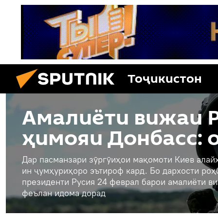
Тоҷикистон
Амалиёти вижаи Р
ҳимояи Донбасс: 
Дар пасманзари зӯргӯиҳои мақомоти Киев алайҳ
ин ҷумҳуриҳоро эътироф кард. Бо дархости ро
президенти Русия 24 феврал барои амалиёти ви
феълан идома дорад