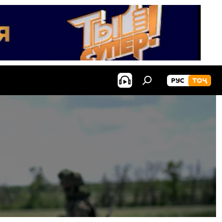
РУС
ТОҶ