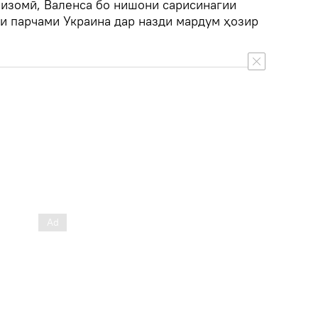
низомӣ, Валенса бо нишони сарисинагии
ои парчами Украина дар назди мардум ҳозир