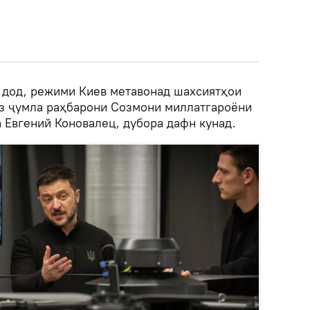
р дод, режими Киев метавонад шахсиятҳои
аз ҷумла раҳбарони Созмони миллатгароёни
 Евгений Коновалец, дубора дафн кунад.