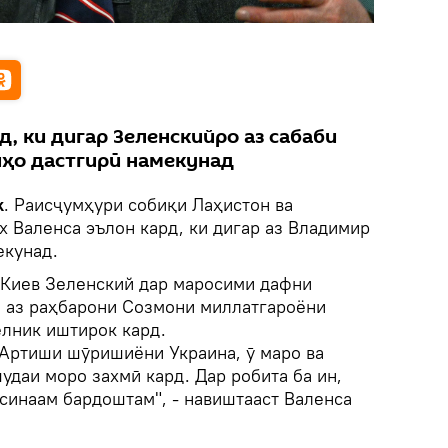
д, ки дигар Зеленскийро аз сабаби
иҳо дастгирӣ намекунад
k
. Раисҷумҳури собиқи Лаҳистон ва
 Валенса эълон кард, ки дигар аз Владимир
екунад.
 Киев Зеленский дар маросими дафни
 аз раҳбарони Созмони миллатгароёни
лник иштирок кард.
 Артиши шӯришиёни Украина, ӯ маро ва
даи моро захмӣ кард. Дар робита ба ин,
синаам бардоштам", - навиштааст Валенса