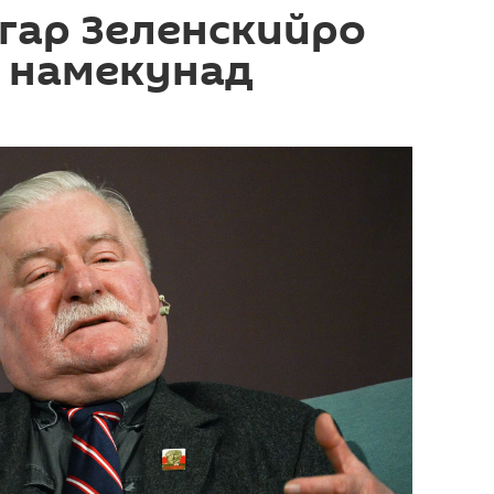
гар Зеленскийро
 намекунад