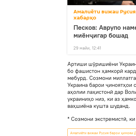
Амалиёти вижаи Русия
хабарҳо
Песков: Аврупо нам
миёнҷигар бошад
29 майи, 12:41
Артиши шӯришиёни Украина
бо фашистон ҳамкорӣ кард
мебурд. Созмони миллатг
Украина барои ҷиноятҳои 
аҳолии лаҳистонӣ дар Воли
украиниҳо низ, ки аз ҳамк
ваҳшиёна кушта шуданд.
* Созмони экстремистӣ, ки
Амалиёти вижаи Русия барои ҳимояи Д