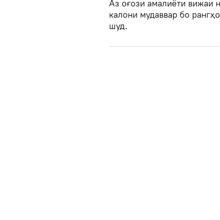
Аз оғози амалиёти вижаи 
калони мудаввар бо рангҳ
шуд.