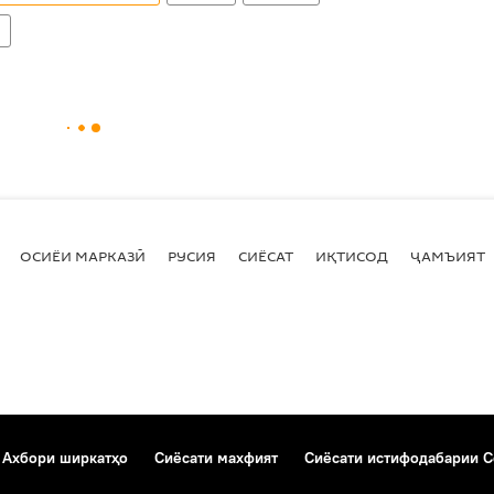
ӣ
ОСИЁИ МАРКАЗӢ
РУСИЯ
СИЁСАТ
ИҚТИСОД
ҶАМЪИЯТ
Ахбори ширкатҳо
Сиёсати махфият
Сиёсати истифодабарии C