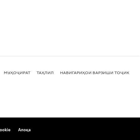
МУҲОҶИРАТ
ТАҲЛИЛ
НАВИГАРИҲОИ ВАРЗИШИ ТОҶИКИСТ
ookie
Алоқа