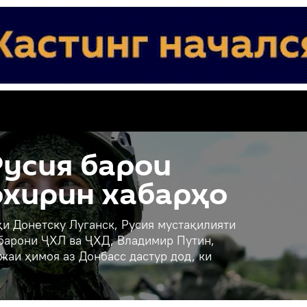
усия барои
охирин хабарҳо
и Донетску Луганск, Русия мустақилияти
ҳбарони ҶХЛ ва ҶХД, Владимир Путин,
жаи ҳимоя аз Донбасс дастур дод, ки