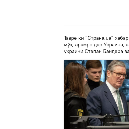
Тавре ки “Страна.ua” хаба
мӯҳтарамро дар Украина, 
украинӣ Степан Бандера ва