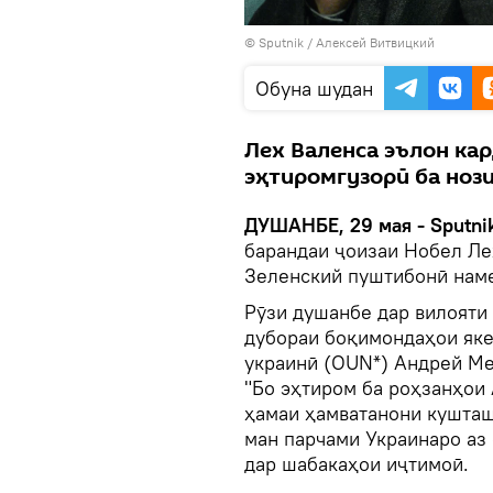
©
Sputnik
/ Алексей Витвицкий
Обуна шудан
Лех Валенса эълон кар
эҳтиромгузорӣ ба ноз
ДУШАНБЕ, 29 мая - Sputni
барандаи ҷоизаи Нобел Лех
Зеленский пуштибонӣ нам
Рӯзи душанбе дар вилояти
дубораи боқимондаҳои яке
украинӣ (OUN*) Андрей Ме
"Бо эҳтиром ба роҳзанҳои
ҳамаи ҳамватанони кушташу
ман парчами Украинаро аз 
дар шабакаҳои иҷтимоӣ.