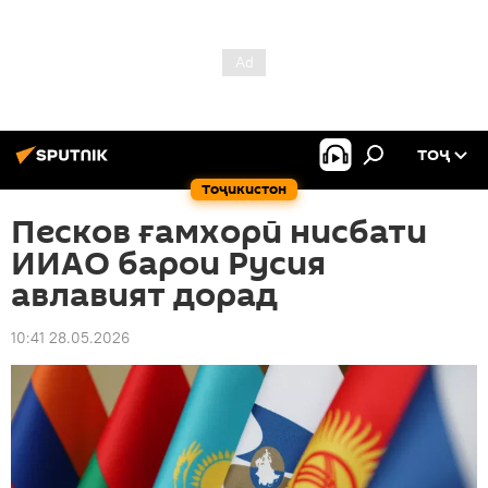
ТОҶ
Тоҷикистон
Песков ғамхорӣ нисбати
ИИАО барои Русия
авлавият дорад
10:41 28.05.2026