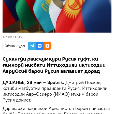
© Foto /
ЕАЭС
Обуна шудан
Сухангӯи раисҷумҳури Русия гуфт, ки
ғамхорӣ нисбати Иттиҳодияи иқтисодии
АвруОсиё барои Русия авлавият дорад
ДУШАНБЕ, 28 май — Sputnik.
Дмитрий Песков,
котиби матбуотии президенти Русия, Иттиҳодияи
иқтисодии АвруОсиёро (ИИАО) муҳим барои
Русия донист.
Дар шарҳи нақшаҳои Арманистон барои пайвастан