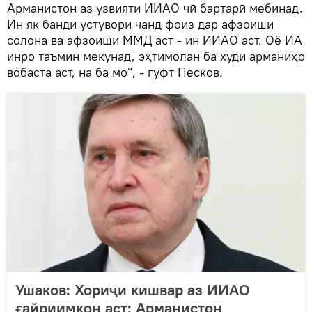
Арманистон аз узвияти ИИАО чӣ бартарӣ мебинад.
Ин як банди устувори чанд фоиз дар афзоиши
солона ва афзоиши ММД аст - ин ИИАО аст. Оё ИА
инро таъмин мекунад, эҳтимолан ба худи арманиҳо
вобаста аст, на ба мо", - гуфт Песков.
Ушаков: Хориҷи кишвар аз ИИАО
ғайриимкон аст; Арманистон