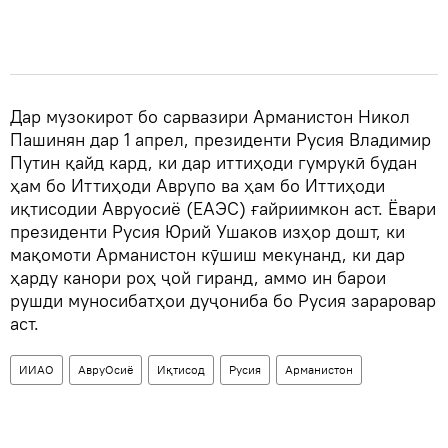
Дар музокирот бо сарвазири Арманистон Никол
Пашинян дар 1 апрел, президенти Русия Владимир
Путин қайд кард, ки дар иттиҳоди гумрукӣ будан
ҳам бо Иттиҳоди Аврупо ва ҳам бо Иттиҳоди
иқтисодии Авруосиё (ЕАЭС) ғайриимкон аст. Ёвари
президенти Русия Юрий Ушаков изҳор дошт, ки
мақомоти Арманистон кӯшиш мекунанд, ки дар
ҳарду канори роҳ ҷой гиранд, аммо ин барои
рушди муносибатҳои дуҷониба бо Русия зараровар
аст.
ИИАО
АвруОсиё
Иқтисод
Русия
Арманистон