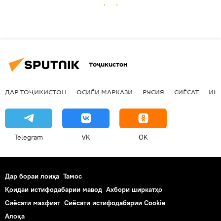
Тоҷикистон
ДАР ТОҶИКИСТОН
ОСИЁИ МАРКАЗӢ
РУСИЯ
СИЁСАТ
ИҚ
Telegram
VK
OK
Дар бораи лоиҳа
Тамос
Қоидаи истифодабарии мавод
Ахбори ширкатҳо
Сиёсати махфият
Сиёсати истифодабарии Cookie
Алоқа