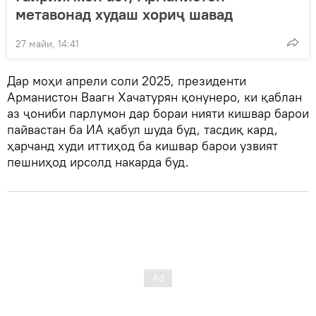
метавонад худаш хориҷ шавад
27 майи, 14:41
Дар моҳи апрели соли 2025, президенти
Арманистон Ваагн Хачатурян қонунеро, ки қаблан
аз ҷониби парлумон дар бораи нияти кишвар барои
пайвастан ба ИА қабул шуда буд, тасдиқ кард,
ҳарчанд худи иттиҳод ба кишвар барои узвият
пешниҳод ирсолд накарда буд.