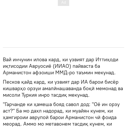
Вай инчунин илова кард, ки узвият дар Иттиҳоди
иқтисодии Авруосиё (ИИАО) пайваста ба
Арманистон афзоиши ММД-ро таъмин мекунад.
Песков қайд кард, ки узвият дар ИА барои бисёр
кишварҳо орзуи амалӣнашаванда боқӣ мемонад ва
мисоли Туркия инро тасдиқ мекунад.
"Гарчанде ки ҳамеша бояд савол дод: "Оё ин орзу
аст?" Ба мо дахл надорад, ки муайян кунем, ки
ҳамгироии аврупоӣ барои Арманистон чӣ фоида
меорад. Аммо мо метавонем тасдиқ кунем, ки