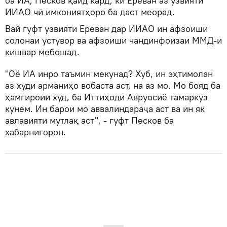
ба ИА, Песков қайд кард, ки Ереван аз узвияти
ИИАО чӣ имкониятҳоро ба даст меорад.
Вай гуфт узвияти Ереван дар ИИАО ин афзоиши
солонаи устувор ва афзоиши чандинфоизаи ММД-и
кишвар мебошад.
"Оё ИА инро таъмин мекунад? Хуб, ин эҳтимолан
аз худи арманиҳо вобаста аст, на аз мо. Мо бояд ба
ҳамгироии худ, ба Иттиҳоди Авруосиё тамаркуз
кунем. Ин барои мо аввалиндараҷа аст ва ин як
авлавияти мутлақ аст", - гуфт Песков ба
хабарнигорон.