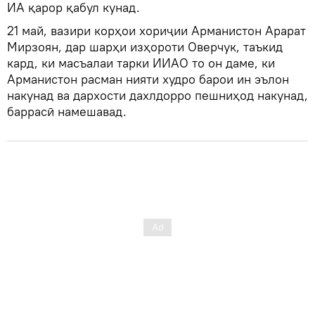
ИА қарор қабул кунад.
21 май, вазири корҳои хориҷии Арманистон Арарат
Мирзоян, дар шарҳи изҳороти Оверчук, таъкид
кард, ки масъалаи тарки ИИАО то он даме, ки
Арманистон расман нияти худро барои ин эълон
накунад ва дархости дахлдорро пешниҳод накунад,
баррасӣ намешавад.