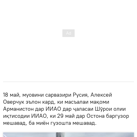
18 май, муовини сарвазири Русия, Алексей
Оверчук эълон кард, ки масъалаи мақоми
Арманистон дар ИИАО дар ҷаласаи Шӯрои олии
иқтисодии ИИАО, ки 29 май дар Остона баргузор
мешавад, ба миён гузошта мешавад.