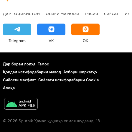
ДАР ТОҶИКИСТОН
ОСИЁИ МАРКАЗӢ
РУСИЯ
СИЁСАТ
ИҚ
Telegram
VK
OK
Дар бораи лоиҳа
Тамос
Қоидаи истифодабарии мавод
Ахбори ширкатҳо
Сиёсати махфият
Сиёсати истифодабарии Cookie
Алоқа
© 2026 Sputnik Ҳамаи ҳуқуқҳо ҳимоя шудаанд. 18+