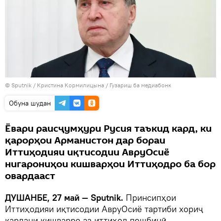
©
Sputnik
/ Кристина Кормилицына
/
Гузариш ба медиабонк
Обуна шудан
Ёвари раисҷумҳури Русия таъкид кард, ки
қарорҳои Арманистон дар бораи
Иттиҳодияи иқтисодии АвруОсиё
нигарониҳои кишварҳои Иттиҳодро ба бор
овардааст
ДУШАНБЕ, 27 май — Sputnik.
Принсипҳои
Иттиҳодияи иқтисодии АвруОсиё тартиби хориҷ
кардани кишварро аз иттиҳод пешбинӣ