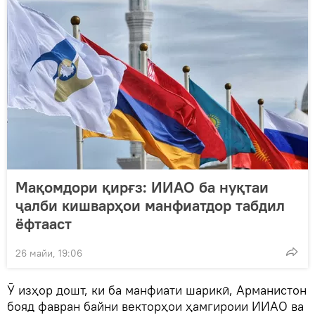
Мақомдори қирғз: ИИАО ба нуқтаи
ҷалби кишварҳои манфиатдор табдил
ёфтааст
26 майи, 19:06
Ӯ изҳор дошт, ки ба манфиати шарикӣ, Арманистон
бояд фавран байни векторҳои ҳамгироии ИИАО ва