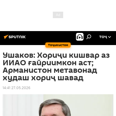
ТОҶ
Тоҷикистон
Ушаков: Хориҷи кишвар аз
ИИАО ғайриимкон аст;
Арманистон метавонад
худаш хориҷ шавад
14:41 27.05.2026