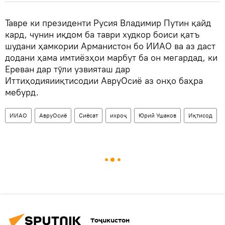
Тавре ки президенти Русия Владимир Путин қайд
кард, чунин иқдом ба таври худкор боиси қатъ
шудани ҳамкории Арманистон бо ИИАО ва аз даст
додани ҳама имтиёзҳои марбут ба он мегардад, ки
Ереван дар тӯли узвияташ дар
Иттиҳодияииқтисодии АвруОсиё аз онҳо баҳра
мебурд.
ИИАО
АвруОсиё
Сиёсат
ихроҷ
Юрий Ушаков
Иқтисод
Тоҷикистон