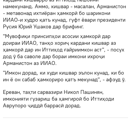
намекунанд. Аммо, кишвар - масалан, Арманистон
- метавонад ихтиёран ҳамкорӣ бо шарикони
ИИАО-и худро қатъ кунад, гуфт ёвари президенти
Русия Юрий Ушаков дар брифинг.
"Мувофиқи принсипҳои асосии ҳамкорӣ дар
доираи ИИАО, танҳо хориҷ кардани кишвар аз
ҳамкорӣ дар ин Иттиҳод ғайриимкон аст", - посух
дод ӯ ба саволе дар бораи имкони ихроҷи
Арманистон аз ИИАО.
"Имкон дорад, ки худи кишвар эълон кунад, ки бо
ин ё он сабаб ҳамкориро қатъ мекунад", - афзуд ӯ.
Ереван, таҳти сарвазири Никол Пашинян,
имконияти гузариш ба ҳамгироӣ бо Иттиҳоди
Аврупоро ҷиддӣ баррасӣ дорад.