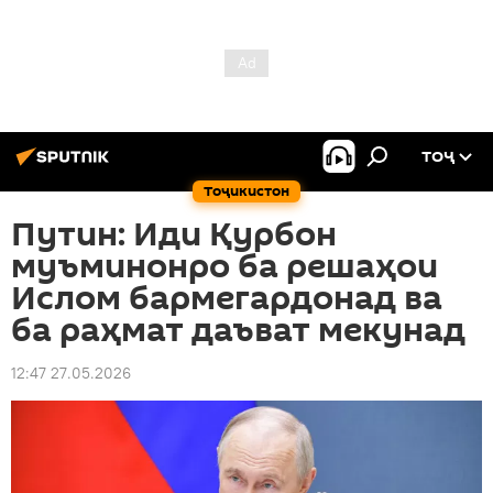
ТОҶ
Тоҷикистон
Путин: Иди Қурбон
муъминонро ба решаҳои
Ислом бармегардонад ва
ба раҳмат даъват мекунад
12:47 27.05.2026