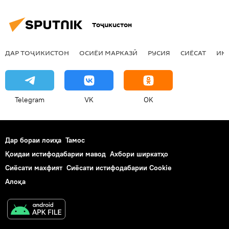
Тоҷикистон
ДАР ТОҶИКИСТОН
ОСИЁИ МАРКАЗӢ
РУСИЯ
СИЁСАТ
ИҚ
Telegram
VK
OK
Дар бораи лоиҳа
Тамос
Қоидаи истифодабарии мавод
Ахбори ширкатҳо
Сиёсати махфият
Сиёсати истифодабарии Cookie
Алоқа