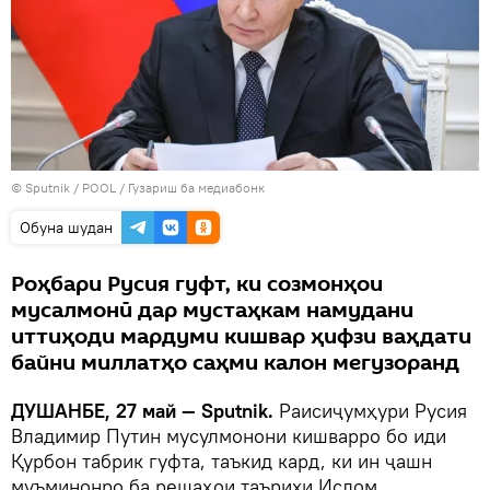
©
Sputnik
/ POOL
/
Гузариш ба медиабонк
Обуна шудан
Роҳбари Русия гуфт, ки созмонҳои
мусалмонӣ дар мустаҳкам намудани
иттиҳоди мардуми кишвар ҳифзи ваҳдати
байни миллатҳо саҳми калон мегузоранд
ДУШАНБЕ, 27 май — Sputnik.
Раисиҷумҳури Русия
Владимир Путин мусулмонони кишварро бо иди
Қурбон табрик гуфта, таъкид кард, ки ин ҷашн
муъминонро ба решаҳои таърихи Ислом