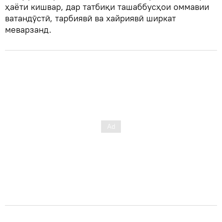
ҳаёти кишвар, дар татбиқи ташаббусҳои оммавии
ватандӯстӣ, тарбиявӣ ва хайриявӣ ширкат
меварзанд.