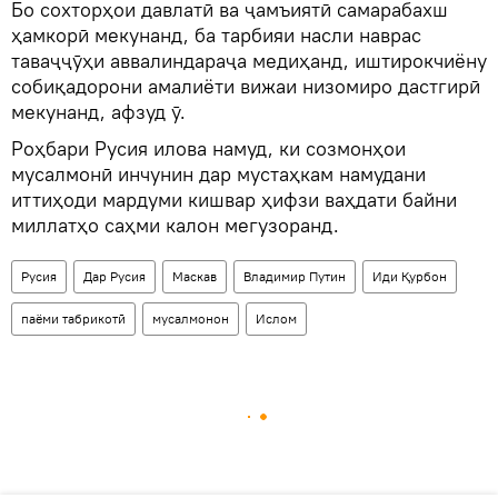
Бо сохторҳои давлатӣ ва ҷамъиятӣ самарабахш
ҳамкорӣ мекунанд, ба тарбияи насли наврас
таваҷҷӯҳи аввалиндараҷа медиҳанд, иштирокчиёну
собиқадорони амалиёти вижаи низомиро дастгирӣ
мекунанд, афзуд ӯ.
Роҳбари Русия илова намуд, ки созмонҳои
мусалмонӣ инчунин дар мустаҳкам намудани
иттиҳоди мардуми кишвар ҳифзи ваҳдати байни
миллатҳо саҳми калон мегузоранд.
Русия
Дар Русия
Маскав
Владимир Путин
Иди Қурбон
паёми табрикотӣ
мусалмонон
Ислом