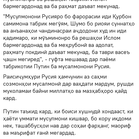
бармегардонад ва ба раҳмат даъват мекунад.
"Мусулмонони Русияро бо фарорасии иди Қурбон
самимона табрик мегӯям, Шумо бо риояи суннатҳо
ва анъанаҳои чандинасраи аҷдодони худ ин иди
қадимаро, ки мӯъминонро ба решаҳои Ислом
бармегардонад ва ба меҳрубонӣ ва адолат,
раҳмату покдинӣ даъват мекунад, ба таври васеъ
ҷашн мегиред", - гуфта мешавад дар паёми
табрикотии Путин ба мусалмонони Русия.
Раисиҷумҳури Русия ҳамчунин аз саҳми
созмонҳои мусалмонӣ дар ваҳдати мардум, рушди
муколамаи байни миллатҳо ва мазҳабҳоро қайд
кард.
Путин таъкид кард, ки боиси хушнудӣ хондааст, ки
ҳаёти уммати мусулмони кишвар, бо кору иқдоми
нек, ташаббусҳои нав дар соҳаи фарҳанг, маориф
ва маърифат ғанӣ мегардад.