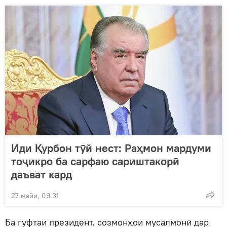
Иди Қурбон тӯй нест: Раҳмон мардуми
тоҷикро ба сарфаю сариштакорӣ
даъват кард
27 майи, 09:31
Ба гуфтаи президент, созмонҳои мусалмонӣ дар