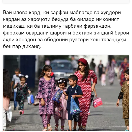
Вай илова кард, ки сарфаи маблағҳо ва худдорӣ
кардан аз хароҷоти беҳуда ба оилаҳо имконият
медиҳад, ки ба таълиму тарбияи фарзандон,
фароҳам овардани шароити беҳтари зиндагӣ барои
аҳли хонадон ва ободонии рӯзгори хеш таваҷҷуҳи
бештар диҳанд.