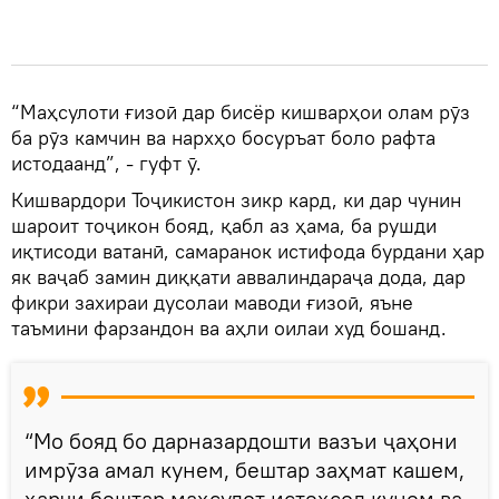
“Маҳсулоти ғизоӣ дар бисёр кишварҳои олам рӯз
ба рӯз камчин ва нархҳо босуръат боло рафта
истодаанд”, - гуфт ӯ.
Кишвардори Тоҷикистон зикр кард, ки дар чунин
шароит тоҷикон бояд, қабл аз ҳама, ба рушди
иқтисоди ватанӣ, самаранок истифода бурдани ҳар
як ваҷаб замин диққати аввалиндараҷа дода, дар
фикри захираи дусолаи маводи ғизоӣ, яъне
таъмини фарзандон ва аҳли оилаи худ бошанд.
“Мо бояд бо дарназардошти вазъи ҷаҳони
имрӯза амал кунем, бештар заҳмат кашем,
ҳарчи бештар маҳсулот истеҳсол кунем ва