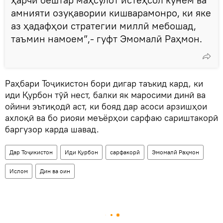
амнияти озуқавории кишварамонро, ки яке
аз ҳадафҳои стратегии миллӣ мебошад,
таъмин намоем”,- гуфт Эмомалӣ Раҳмон.
Раҳбари Тоҷикистон бори дигар таъкид кард, ки
иди Қурбон тӯй нест, балки як маросими динӣ ва
ойини эътиқодӣ аст, ки бояд дар асоси арзишҳои
ахлоқӣ ва бо риояи меъёрҳои сарфаю сариштакорӣ
баргузор карда шавад.
Дар Тоҷикистон
Иди Қурбон
сарфакорӣ
Эмомалӣ Раҳмон
Ислом
Дин ва оин