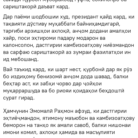
сариштакорӣ даъват кард.
Дар паёми шодбошии худ, президант қайд кард, ки
тақвияти дӯстиву муҳаббати байниҳамдигарӣ,
тарғиби арзишҳои ахлоқӣ, анҷом додани амалҳои
хайр, поси эҳтироми падару модарон ва
калонсолон, дастгирии камбизоатҳову ниёзмандон
ва сарфаю сариштакорӣ аз зумраи фазилатҳои ин
ид мебошанд.
Вай таъкид кард, ки шарт нест, қурбонӣ дар як рӯз
бо издиҳому бенизомӣ анҷом дода шавад, балки
беҳтар аст, ки забҳи чорво дар ҷойҳои
муқарраршуда ва бо риояи қоидаҳои беҳдоштӣ
сурат гирад.
Ҳамчунин Эмомалӣ Раҳмон афзуд, ки дастгирии
эҳтиёҷмандон, ятимону маъюбон ва камбизоатҳову
беморон на танҳо як амали савоб, балки нишонаи
имони комил, ахлоқи ҳамида ва масъулияти