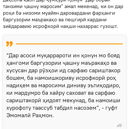
танзими ҷашну маросим" амал мекенад, ки он дар
роҳи ба низоми муайян даровардани фарҳанги
баргузории маъракаҳо ва пешгирӣ кардани
зиёдаравию исрофкорӣ нақши назаррас гузошт.
“Дар асоси муқаррароти ин қонун мо бояд
ҳангоми баргузории ҷашну маъракаҳо ва
хусусан дар рӯзҳои ид сарфаю сариштакор
бошем, ба намоишкориву исрофкорӣ роҳ
надиҳем ва маросими диниву эътиқодиро,
ки мардумро ба хайру саховат ва сарфаю
сариштакорӣ ҳидоят мекунад, ба намоиши
хурофоту таассуб табдил насозем”, - гуфт
Эмомалӣ Раҳмон.