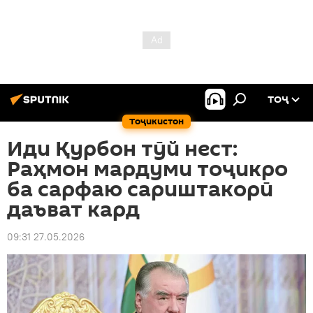
ТОҶ
Тоҷикистон
Иди Қурбон тӯй нест:
Раҳмон мардуми тоҷикро
ба сарфаю сариштакорӣ
даъват кард
09:31 27.05.2026