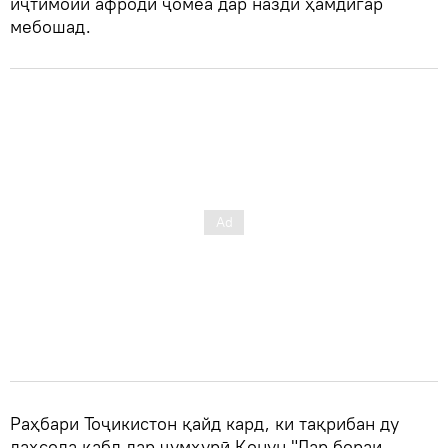
иҷтимоии афроди ҷомеа дар назди ҳамдигар
мебошад.
Раҳбари Тоҷикистон қайд кард, ки тақрибан ду
даҳсола қабл дар ҷумҳурӣ Қонун "Дар бораи