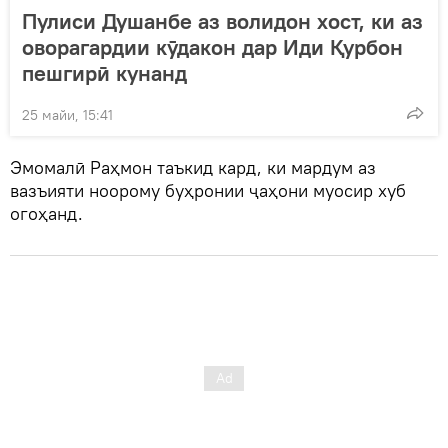
Пулиси Душанбе аз волидон хост, ки аз
оворагардии кӯдакон дар Иди Қурбон
пешгирӣ кунанд
25 майи, 15:41
Эмомалӣ Раҳмон таъкид кард, ки мардум аз
вазъияти ноорому буҳронии ҷаҳони муосир хуб
огоҳанд.