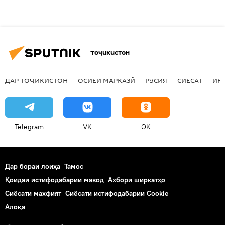
Тоҷикистон
ДАР ТОҶИКИСТОН
ОСИЁИ МАРКАЗӢ
РУСИЯ
СИЁСАТ
ИҚ
Telegram
VK
OK
Дар бораи лоиҳа
Тамос
Қоидаи истифодабарии мавод
Ахбори ширкатҳо
Сиёсати махфият
Сиёсати истифодабарии Cookie
Алоқа