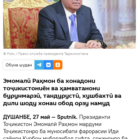
© Foto /
Пресс-служба президента Таджикистана
Обуна шудан
Эмомалӣ Раҳмон ба хонадони
тоҷикистониён ва ҳамватанони
бурунмарзӣ, тандурустӣ, хушбахтӣ ва
дили шоду хонаи обод орзу намуд
ДУШАНБЕ, 27 май — Sputnik.
Президенти
Тоҷикистон Эмомалӣ Раҳмон мардуми
Тоҷикистонро ба муносибати фарорасии Иди
сайиди Қурбон муборакбод гуфта, сокинонро ба