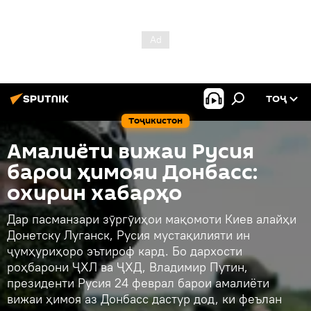
ТОҶ
Тоҷикистон
Амалиёти вижаи Русия
барои ҳимояи Донбасс:
охирин хабарҳо
Дар пасманзари зӯргӯиҳои мақомоти Киев алайҳи
Донетску Луганск, Русия мустақилияти ин
ҷумҳуриҳоро эътироф кард. Бо дархости
роҳбарони ҶХЛ ва ҶХД, Владимир Путин,
президенти Русия 24 феврал барои амалиёти
вижаи ҳимоя аз Донбасс дастур дод, ки феълан