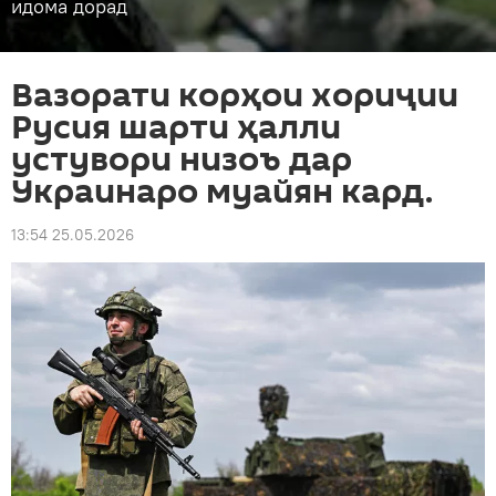
идома дорад
Вазорати корҳои хориҷии
Русия шарти ҳалли
устувори низоъ дар
Украинаро муайян кард.
13:54 25.05.2026