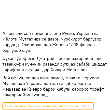
Аз аввали сол намояндагони Русия, Украина ва
Иёлоти Муттаҳида се даври музокирот баргузор
карданд. Охиринаш дар Женева 17-18 феврал
баргузор шуд.
Сухангӯи Кремл Дмитрий Песков изҳор дошт, ки
таваққуфи кунунии раванди сулҳ аз сабаби шиддат
гирифтани вазъият дар Ховари Миёна аст.
Вай афзуд, ки дар айни замон, мавқеи Нерӯҳои
Мусаллаҳи Украина дар хатти ҷабҳа бадтар
мешавад ва Киевро барои қабули қарорҳо торафт
камтар ҷой мегузорад.
Амалиёти вижаи Русия барои ҳимояи Донбасс: охирин хабарҳо