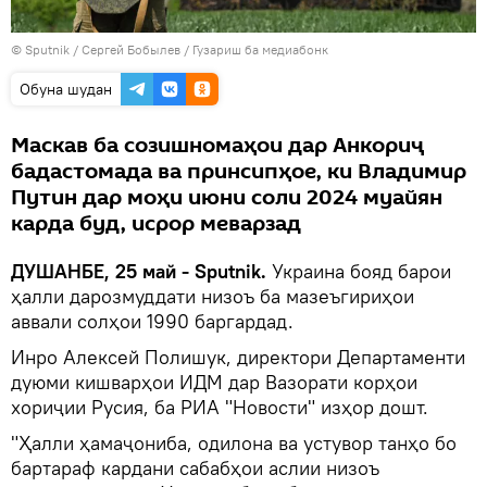
©
Sputnik
/ Сергей Бобылев
/
Гузариш ба медиабонк
Обуна шудан
Маскав ба созишномаҳои дар Анкориҷ
бадастомада ва принсипҳое, ки Владимир
Путин дар моҳи июни соли 2024 муайян
карда буд, исрор меварзад
ДУШАНБЕ, 25 май - Sputnik.
Украина бояд барои
ҳалли дарозмуддати низоъ ба мазеъгириҳои
аввали солҳои 1990 баргардад.
Инро Алексей Полишук, директори Департаменти
дуюми кишварҳои ИДМ дар Вазорати корҳои
хориҷии Русия, ба РИА "Новости" изҳор дошт.
"Ҳалли ҳамаҷониба, одилона ва устувор танҳо бо
бартараф кардани сабабҳои аслии низоъ