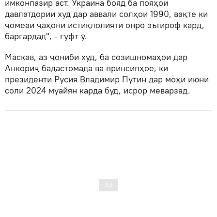
имконпазир аст. Украина бояд ба пояҳои
давлатдории худ дар аввали солҳои 1990, вақте ки
ҷомеаи ҷаҳонӣ истиқлолияти онро эътироф кард,
баргардад", - гуфт ӯ.
Маскав, аз ҷониби худ, ба созишномаҳои дар
Анкориҷ бадастомада ва принсипҳое, ки
президенти Русия Владимир Путин дар моҳи июни
соли 2024 муайян карда буд, исрор меварзад.