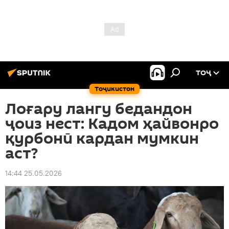
ТОҶ
Тоҷикистон
Лоғару лангу бедандон
ҷоиз нест: Кадом ҳайвонро
қурбонӣ кардан мумкин
аст?
14:44 25.05.2026