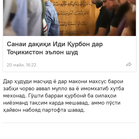
Санаи дақиқи Иди Қурбон дар
Тоҷикистон эълон шуд
20 майи, 16:22
Дар ҳудуди масҷид ё дар макони махсус барои
забҳи чорво аввал мулло ва ё имомхатиб хутба
мехонад. Гӯшти барраи қурбонӣ ба оилаҳои
ниёзманд тақсим карда мешавад, аммо пӯсти
ҳайвон набояд партофта шавад.