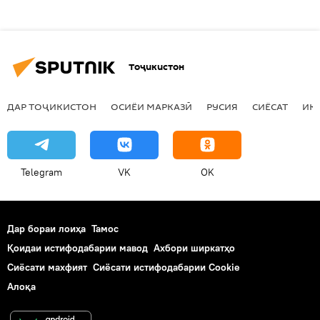
Тоҷикистон
ДАР ТОҶИКИСТОН
ОСИЁИ МАРКАЗӢ
РУСИЯ
СИЁСАТ
ИҚ
Telegram
VK
OK
Дар бораи лоиҳа
Тамос
Қоидаи истифодабарии мавод
Ахбори ширкатҳо
Сиёсати махфият
Сиёсати истифодабарии Cookie
Алоқа