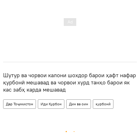
Шутур ва чорвои калони шохдор барои ҳафт нафар
қурбонӣ мешавад ва чорвои хурд танҳо барои як
кас забҳ карда мешавад
Дар Тоҷикистон
Иди Қурбон
Дин ва оин
қурбонӣ