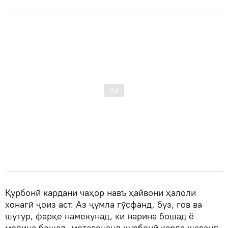
Қурбонӣ кардани чаҳор навъ ҳайвони ҳалоли
хонагӣ ҷоиз аст. Аз ҷумла гӯсфанд, буз, гов ва
шутур, фарқе намекунад, ки нарина бошад ё
модина бошад, метавонанд қурбонӣ карда шаванд.