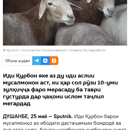
©
Sputnik
/ Константин Михальчевский
/
Гузариш ба медиабонк
Обуна шудан
Иди Қурбон яке аз ду иди аслии
мусалмонон аст, ки ҳар сол рӯзи 10-уми
зулҳиҷҷа фаро мерасаду ба таври
густурда дар ҷаҳони ислом таҷлил
мегардад
ДУШАНБЕ, 25 май — Sputnik.
Иди Қурбон барои
мусалмонҳо аз ибодати дастаҷамъии бомдодӣ ва
дуо оғоз шуда, баъдан шодбошию қурбониҳо сурат