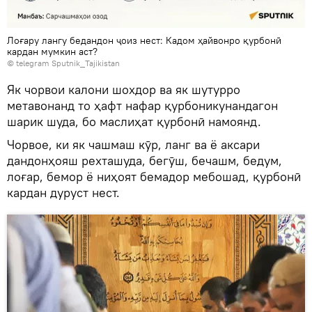
Лоғару лангу бедандон ҷоиз нест: Кадом ҳайвонро қурбонӣ
кардан мумкин аст?
© telegram Sputnik_Tajikistan
Як чорвои калони шохдор ва як шутурро
метавонанд то ҳафт нафар қурбоникунандагон
шарик шуда, бо маслиҳат қурбонӣ намоянд.
Чорвое, ки як чашмаш кӯр, ланг ва ё аксари
дандонҳояш рехташуда, бегӯш, бечашм, бедум,
лоғар, бемор ё ниҳоят бемадор мебошад, қурбонӣ
кардан дуруст нест.