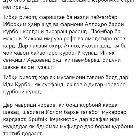
мегиранд.
Тибқи ривоят, фариштае ба назди пайғамбар
Иброҳим ҳзир шуд ва фармони Аллоҳро барои
қурбон кардани писараш расонд. Паёмбар ба
макони Маккаи имрӯза рафт ва омодагиро оғоз
кард. Дар лаҳзаи охир, Аллоҳ иҷозат дод, ки ба
ҷои ҷавон ҳайвонеро қурбонӣ кунад. Ин як
санҷиши Худованд буд, ки паёмбараш бидуни
шакке аз он гузашт.
Тибқи ривоят, ҳар як мусалмони тавоно бояд дар
Иди Қурбон як гӯсфанд, як гов ё дигар чорворо
қурбонӣ кунад.
Дар мавриди чорвое, ки бояд қурбонӣ карда
шавад, шариати Ислом бархе талабот муқаррар
кардааст. Sputnik Тоҷикистон дар арафаи иди
муқаддас як ёдномаи муфидро дар бораи қурбонӣ
тартиб додааст.