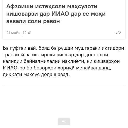
Афзоиши истеҳсоли маҳсулоти
кишоварзӣ дар ИИАО дар се моҳи
аввали соли равон
21 майи, 12:41
Ба гуфтаи вай, бояд ба рушди муштараки иқтидори
транзитӣ ва иштироки кишвар дар долонҳои
калидии байналмилалии нақлиётӣ, ки кишварҳои
ИИАО-ро бо бозорҳои хориҷӣ мепайванданд,
диққати махсус дода шавад.