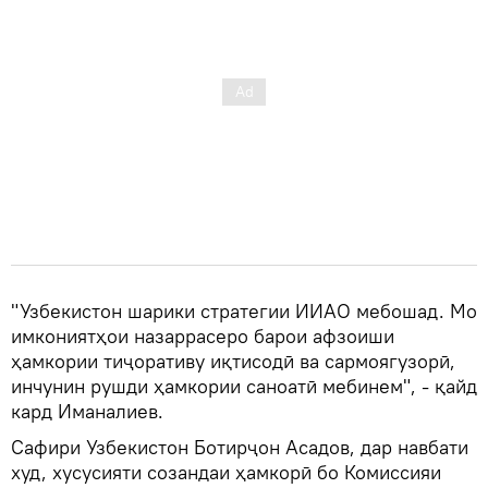
"Узбекистон шарики стратегии ИИАО мебошад. Мо
имкониятҳои назаррасеро барои афзоиши
ҳамкории тиҷоративу иқтисодӣ ва сармоягузорӣ,
инчунин рушди ҳамкории саноатӣ мебинем", - қайд
кард Иманалиев.
Сафири Узбекистон Ботирҷон Асадов, дар навбати
худ, хусусияти созандаи ҳамкорӣ бо Комиссияи