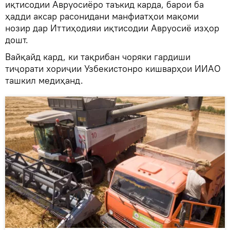
иқтисодии Авруосиёро таъкид карда, барои ба
ҳадди аксар расонидани манфиатҳои мақоми
нозир дар Иттиҳодияи иқтисодии Авруосиё изҳор
дошт.
Вайқайд кард, ки тақрибан чоряки гардиши
тиҷорати хориҷии Узбекистонро кишварҳои ИИАО
ташкил медиҳанд.