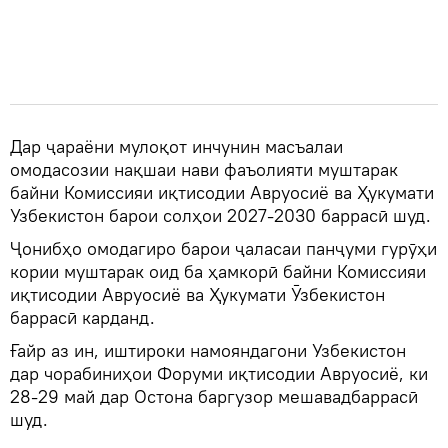
Дар ҷараёни мулоқот инчунин масъалаи
омодасозии нақшаи нави фаъолияти муштарак
байни Комиссияи иқтисодии Авруосиё ва Ҳукумати
Узбекистон барои солҳои 2027-2030 баррасӣ шуд.
Ҷонибҳо омодагиро барои ҷаласаи панҷуми гурӯҳи
кории муштарак оид ба ҳамкорӣ байни Комиссияи
иқтисодии Авруосиё ва Ҳукумати Ӯзбекистон
баррасӣ карданд.
Ғайр аз ин, иштироки намояндагони Узбекистон
дар чорабиниҳои Форуми иқтисодии Авруосиё, ки
28-29 май дар Остона баргузор мешавадбаррасӣ
шуд.