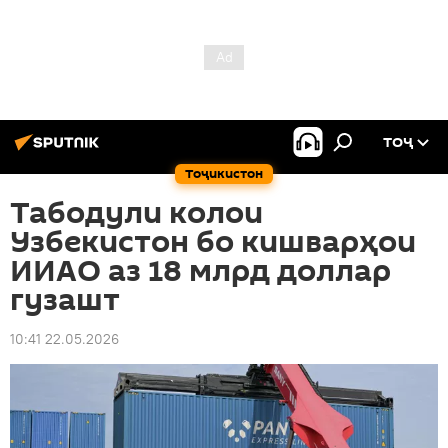
ТОҶ
Тоҷикистон
Табодули колои
Узбекистон бо кишварҳои
ИИАО аз 18 млрд доллар
гузашт
10:41 22.05.2026