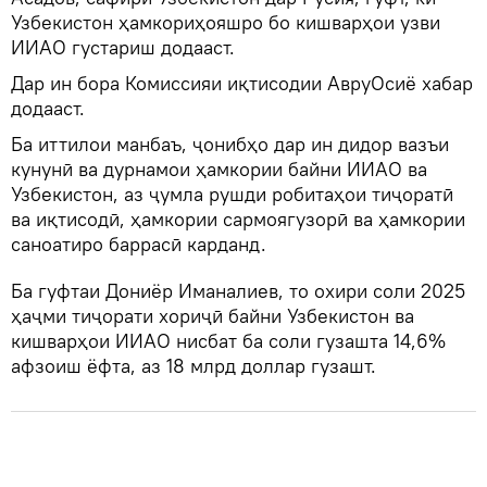
Узбекистон ҳамкориҳояшро бо кишварҳои узви
ИИАО густариш додааст.
Дар ин бора Комиссияи иқтисодии АвруОсиё хабар
додааст.
Ба иттилои манбаъ, ҷонибҳо дар ин дидор вазъи
кунунӣ ва дурнамои ҳамкории байни ИИАО ва
Узбекистон, аз ҷумла рушди робитаҳои тиҷоратӣ
ва иқтисодӣ, ҳамкории сармоягузорӣ ва ҳамкории
саноатиро баррасӣ карданд.
Ба гуфтаи Дониёр Иманалиев, то охири соли 2025
ҳаҷми тиҷорати хориҷӣ байни Узбекистон ва
кишварҳои ИИАО нисбат ба соли гузашта 14,6%
афзоиш ёфта, аз 18 млрд доллар гузашт.