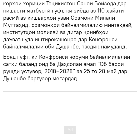
корҳои хориҷии Тоҷикистон Cаноӣ Бойзода дар
нишасти матбуотӣ гуфт, ки зиёда аз 110 ҳайати
расмӣ аз кишварҳои узви Созмони Милали
Муттаҳид, созмонҳои байналмилалию минтақавӣ,
институтҳои молиявӣ ва дигар ҷонибҳои
даъватшуда иштирокашонро дар Конфронси
байналмилалии оби Душанбе, тасдиқ намуданд.
Бояд гуфт, ки Конфронси чоруми байналмилалии
сатҳи баланд оид ба Даҳсолаи амал "Об барои
рушди устувор, 2018–2028" аз 25 то 28 май дар
Душанбе баргузор мегардад.