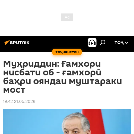
ТОҶ
Тоҷикистон
Муҳриддин: Ғамхорӣ
нисбати об - ғамхорӣ
баҳри ояндаи муштараки
мост
19:42 21.05.2026