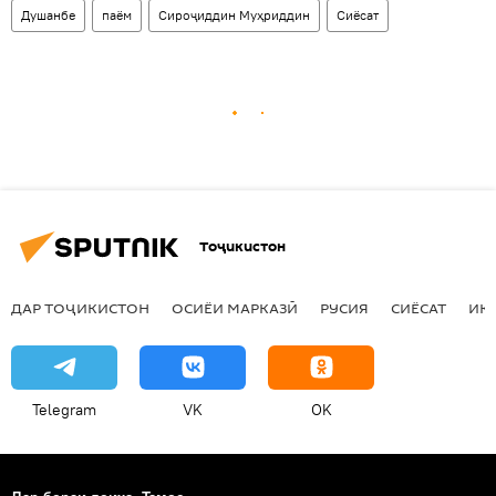
Душанбе
паём
Сироҷиддин Муҳриддин
Сиёсат
Тоҷикистон
ДАР ТОҶИКИСТОН
ОСИЁИ МАРКАЗӢ
РУСИЯ
СИЁСАТ
ИҚ
Telegram
VK
OK