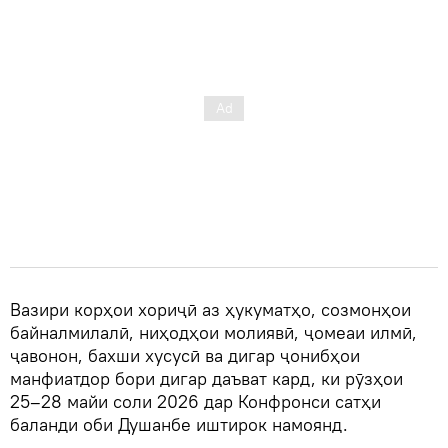
Вазири корҳои хориҷӣ аз ҳукуматҳо, созмонҳои
байналмилалӣ, ниҳодҳои молиявӣ, ҷомеаи илмӣ,
ҷавонон, бахши хусусӣ ва дигар ҷонибҳои
манфиатдор бори дигар даъват кард, ки рӯзҳои
25–28 майи соли 2026 дар Конфронси сатҳи
баланди оби Душанбе иштирок намоянд.