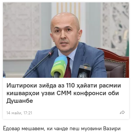
Иштироки зиёда аз 110 ҳайати расмии
кишварҳои узви СММ конфронси оби
Душанбе
14 майи, 17:21
Ёдовар мешавем, ки чанде пеш муовини Вазири