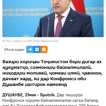
© Foto /
Пресс-служба МИД Таджикистана
Обуна шудан
Вазири хориҷаи Тоҷикистон бори дигар аз
ҳукуматҳо, созмонҳои байналмилалӣ,
ниҳодҳои молиявӣ, ҷомеаи илмӣ, ҷавонон,
даъват кард, ки дар Конфронси оби
Душанбе иштирок намоянд
ДУШАНБЕ, 21мая - Sputnik.
Дар пешорӯи
Конфронси чоруми байналмилалии сатҳи баланд
оид ба Даҳсолаи байналмилалии амал "Об барои