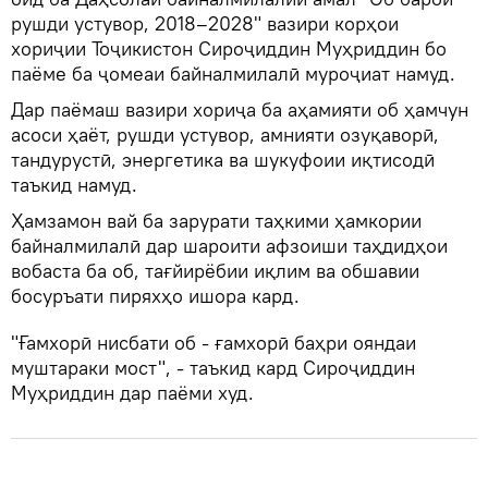
рушди устувор, 2018–2028" вазири корҳои
хориҷии Тоҷикистон Сироҷиддин Муҳриддин бо
паёме ба ҷомеаи байналмилалӣ муроҷиат намуд.
Дар паёмаш вазири хориҷа ба аҳамияти об ҳамчун
асоси ҳаёт, рушди устувор, амнияти озуқаворӣ,
тандурустӣ, энергетика ва шукуфоии иқтисодӣ
таъкид намуд.
Ҳамзамон вай ба зарурати таҳкими ҳамкории
байналмилалӣ дар шароити афзоиши таҳдидҳои
вобаста ба об, тағйирёбии иқлим ва обшавии
босуръати пиряхҳо ишора кард.
"Ғамхорӣ нисбати об - ғамхорӣ баҳри ояндаи
муштараки мост", - таъкид кард Сироҷиддин
Муҳриддин дар паёми худ.