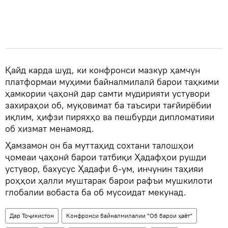
Қайд карда шуд, ки конфронси мазкур ҳамчун
платформаи муҳими байналмилалӣ барои таҳкими
ҳамкории ҷаҳонӣ дар самти мудирияти устувори
захираҳои об, муқовимат ба таъсири тағйирёбии
иқлим, ҳифзи пиряхҳо ва пешбурди дипломатияи
об хизмат менамояд.
Ҳамзамон он ба муттаҳид сохтани талошҳои
ҷомеаи ҷаҳонӣ барои татбиқи Ҳадафҳои рушди
устувор, бахусус Ҳадафи 6-ум, инчунин таҳияи
роҳҳои ҳалли муштарак барои рафъи мушкилоти
глобалии вобаста ба об мусоидат мекунад.
Дар Тоҷикистон
Конфронси байналмилалии "Об барои ҳаёт"