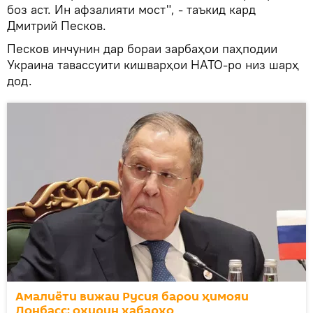
боз аст. Ин афзалияти мост", - таъкид кард
Дмитрий Песков.
Песков инчунин дар бораи зарбаҳои паҳподии
Украина тавассуити кишварҳои НАТО-ро низ шарҳ
дод.
Амалиёти вижаи Русия барои ҳимояи
Донбасс: охирин хабарҳо