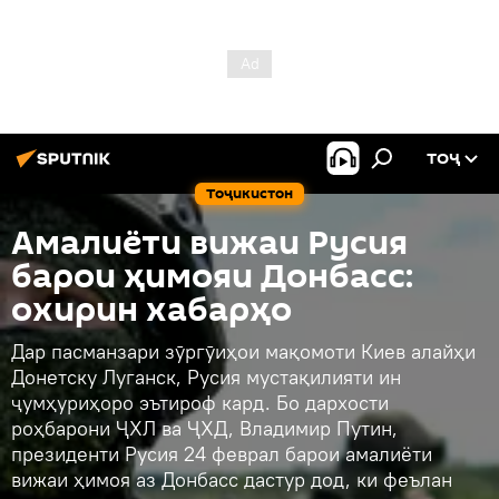
ТОҶ
Тоҷикистон
Амалиёти вижаи Русия
барои ҳимояи Донбасс:
охирин хабарҳо
Дар пасманзари зӯргӯиҳои мақомоти Киев алайҳи
Донетску Луганск, Русия мустақилияти ин
ҷумҳуриҳоро эътироф кард. Бо дархости
роҳбарони ҶХЛ ва ҶХД, Владимир Путин,
президенти Русия 24 феврал барои амалиёти
вижаи ҳимоя аз Донбасс дастур дод, ки феълан