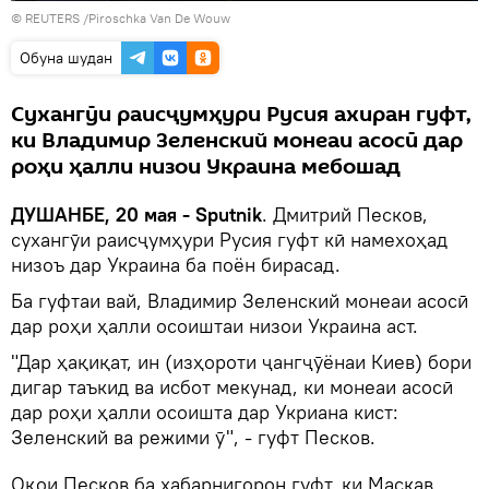
© REUTERS /Piroschka Van De Wouw
Обуна шудан
Сухангӯи раисҷумҳури Русия ахиран гуфт,
ки Владимир Зеленский монеаи асосӣ дар
роҳи ҳалли низои Украина мебошад
ДУШАНБЕ, 20 мая - Sputnik
. Дмитрий Песков,
сухангӯи раисҷумҳури Русия гуфт кӣ намехоҳад
низоъ дар Украина ба поён бирасад.
Ба гуфтаи вай, Владимир Зеленский монеаи асосӣ
дар роҳи ҳалли осоиштаи низои Украина аст.
"Дар ҳақиқат, ин (изҳороти ҷангҷӯёнаи Киев) бори
дигар таъкид ва исбот мекунад, ки монеаи асосӣ
дар роҳи ҳалли осоишта дар Укриана кист:
Зеленский ва режими ӯ", - гуфт Песков.
Оқои Песков ба хабарнигорон гуфт, ки Маскав