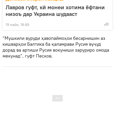
Лавров гуфт, кӣ монеи хотима ёфтани
низоъ дар Украина шудааст
19 майи, 18:49
“Мушкили вуруди ҳавопаймоҳои бесарнишин аз
кишварҳои Балтика ба қаламрави Русия вуҷуд
дорад ва артиши Русия вокуниши заруриро омода
мекунад”, гуфт Песков.