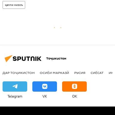
ҳалли низоъ
Тоҷикистон
ДАР ТОҶИКИСТОН
ОСИЁИ МАРКАЗӢ
РУСИЯ
СИЁСАТ
ИҚ
Telegram
VK
OK