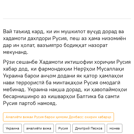
Вай таъкид кард, ки ин мушкилот вуҷуд дорад ва
хадамоти дахлдори Русия, пеш аз ҳама низомиён
дар ин ҳолат, вазъиятро бодиққат назорат
мекунанд.
Рӯзи сешанбе Хадамоти иктишофии хориҷии Русия
хабар дод, ки фармондеҳии Нерӯҳои Мусаллаҳи
Украина барои анҷом додани як қатор ҳамлаҳои
нави террористӣ ба минтақаҳои Русия омодагӣ
мебинад. Украина нақша дорад, ки ҳавопаймоҳои
бесарнишинро аз кишварҳои Балтика ба самти
Русия партоб намояд.
Амалиёти вижаи Русия барои ҳимояи Донбасс: охирин хабарҳо
Украина
амалиёти вижа
Русия
Дмитрий Песков
монеа