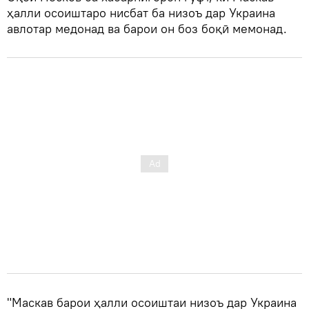
ҳалли осоиштаро нисбат ба низоъ дар Украина
авлотар медонад ва барои он боз боқӣ мемонад.
"Маскав барои ҳалли осоиштаи низоъ дар Украина