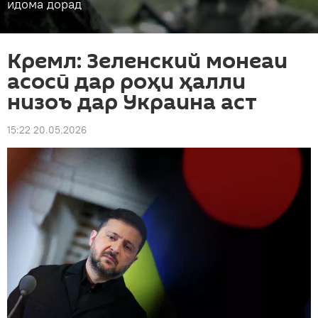
идома дорад
Кремл: Зеленский монеаи
асосӣ дар роҳи ҳалли
низоъ дар Украина аст
15:22 20.05.2026