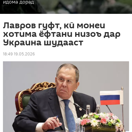
идома дорад
Лавров гуфт, кӣ монеи
хотима ёфтани низоъ дар
Украина шудааст
18:49 19.05.2026