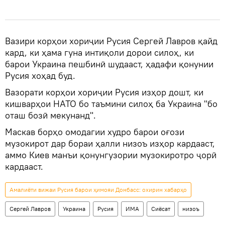
Вазири корҳои хориҷии Русия Сергей Лавров қайд
кард, ки ҳама гуна интиқоли дорои силоҳ, ки
барои Украина пешбинӣ шудааст, ҳадафи қонунии
Русия хоҳад буд.
Вазорати корҳои хориҷии Русия изҳор дошт, ки
кишварҳои НАТО бо таъмини силоҳ ба Украина "бо
оташ бозӣ мекунанд".
Маскав борҳо омодагии худро барои оғози
музокирот дар бораи ҳалли низоъ изҳор кардааст,
аммо Киев манъи қонунгузории музокиротро ҷорӣ
кардааст.
Амалиёти вижаи Русия барои ҳимояи Донбасс: охирин хабарҳо
Сергей Лавров
Украина
Русия
ИМА
Сиёсат
низоъ