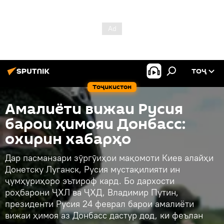
ТОҶ
Тоҷикистон
Амалиёти вижаи Русия
барои ҳимояи Донбасс:
охирин хабарҳо
Дар пасманзари зӯргӯиҳои мақомоти Киев алайҳи
Донетску Луганск, Русия мустақилияти ин
ҷумҳуриҳоро эътироф кард. Бо дархости
роҳбарони ҶХЛ ва ҶХД, Владимир Путин,
президенти Русия 24 феврал барои амалиёти
вижаи ҳимоя аз Донбасс дастур дод, ки феълан