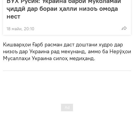
ВУХ Русия: Украина барои муколамаи
ҷиддӣ дар бораи ҳалли низоъ омода
нест
18 майи, 20:10
Кишварҳои Ғарб расман даст доштани худро дар
низоъ дар Украина рад мекунанд, аммо ба Нерӯҳои
Мусаллаҳи Украина силоҳ медиҳанд.