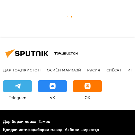
Тоҷикистон
ДАР ТОҶИКИСТОН
ОСИЁИ МАРКАЗӢ
РУСИЯ
СИЁСАТ
ИҚ
Telegram
VK
OK
Дар бораи лоиҳа
Тамос
Қоидаи истифодабарии мавод
Ахбори ширкатҳо