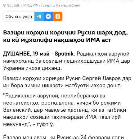
©
Sputnik
/ МИД РФ
/
Гузариш ба медиабонк
Обуна шудан
Вазири корҳои хориҷии Русия шарҳ дод,
ки кӣ мухолифи нақшаҳои ИМА аст
ДУШАНБЕ, 19 май - Sputnik.
Радикалҳои аврупоӣ
намехоҳанд ба созиши пешниҳодшудаи ИМА дар
Украина иҷоза диҳанд.
Вазири корҳои хориҷии Русия Сергей Лавров дар
ин бора зимни нишасти матбуотӣ изҳор дошт.
"Радикалҳои аврупоӣ, неолибералҳо ва
неонатсистҳо, ростқавлона, якҷоя бо режими
Зеленский, дар мавқеъе ҳастанд, ки аз татбиқи
нақшаҳои созиши таҳиякардаи ИМА пешгирӣ
мекунанд", - гуфт ӯ.
Ёдовар мешавем, ки Русия аз 24 феврали соли