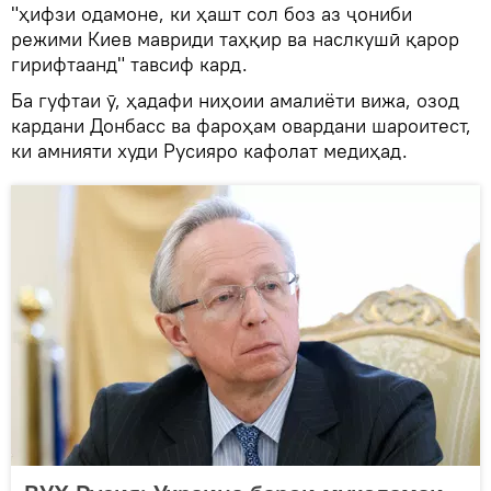
"ҳифзи одамоне, ки ҳашт сол боз аз ҷониби
режими Киев мавриди таҳқир ва наслкушӣ қарор
гирифтаанд" тавсиф кард.
Ба гуфтаи ӯ, ҳадафи ниҳоии амалиёти вижа, озод
кардани Донбасс ва фароҳам овардани шароитест,
ки амнияти худи Русияро кафолат медиҳад.