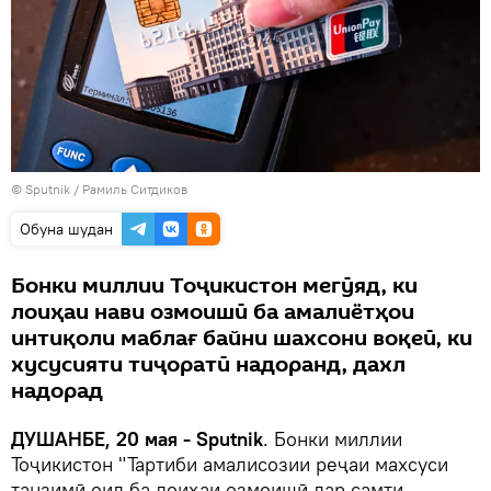
©
Sputnik
/ Рамиль Ситдиков
Обуна шудан
Бонки миллии Тоҷикистон мегӯяд, ки
лоиҳаи нави озмоишӣ ба амалиётҳои
интиқоли маблағ байни шахсони воқеӣ, ки
хусусияти тиҷоратӣ надоранд, дахл
надорад
ДУШАНБЕ, 20 мая - Sputnik
. Бонки миллии
Тоҷикистон "Тартиби амалисозии реҷаи махсуси
танзимӣ оид ба лоиҳаи озмоишӣ дар самти