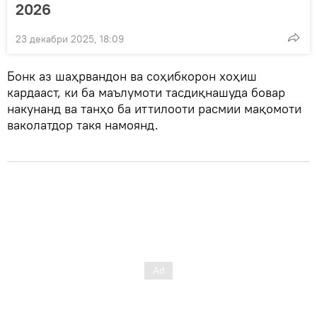
2026
23 декабри 2025, 18:09
Бонк аз шаҳрвандон ва соҳибкорон хоҳиш
кардааст, ки ба маълумоти тасдиқнашуда бовар
накунанд ва танҳо ба иттилооти расмии мақомоти
ваколатдор такя намоянд.