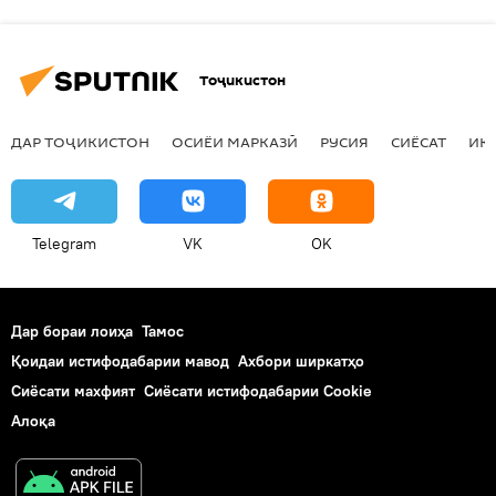
Тоҷикистон
ДАР ТОҶИКИСТОН
ОСИЁИ МАРКАЗӢ
РУСИЯ
СИЁСАТ
ИҚ
Telegram
VK
OK
Дар бораи лоиҳа
Тамос
Қоидаи истифодабарии мавод
Ахбори ширкатҳо
Сиёсати махфият
Сиёсати истифодабарии Cookie
Алоқа