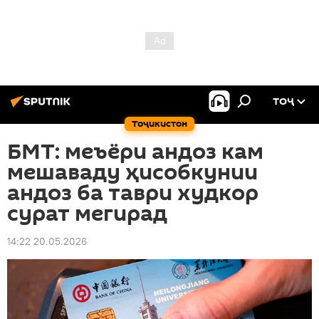
ТОҶ
Тоҷикистон
БМТ: меъёри андоз кам
мешаваду ҳисобкунии
андоз ба таври худкор
сурат мегирад
14:22 20.05.2026