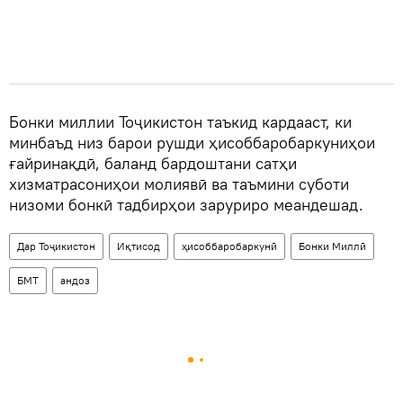
Бонки миллии Тоҷикистон таъкид кардааст, ки
минбаъд низ барои рушди ҳисоббаробаркуниҳои
ғайринақдӣ, баланд бардоштани сатҳи
хизматрасониҳои молиявӣ ва таъмини суботи
низоми бонкӣ тадбирҳои заруриро меандешад.
Дар Тоҷикистон
Иқтисод
ҳисоббаробаркунӣ
Бонки Миллӣ
БМТ
андоз