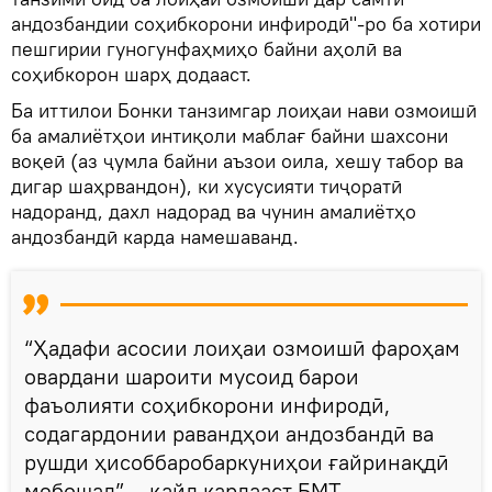
андозбандии соҳибкорони инфиродӣ"-ро ба хотири
пешгирии гуногунфаҳмиҳо байни аҳолӣ ва
соҳибкорон шарҳ додааст.
Ба иттилои Бонки танзимгар лоиҳаи нави озмоишӣ
ба амалиётҳои интиқоли маблағ байни шахсони
воқеӣ (аз ҷумла байни аъзои оила, хешу табор ва
дигар шаҳрвандон), ки хусусияти тиҷоратӣ
надоранд, дахл надорад ва чунин амалиётҳо
андозбандӣ карда намешаванд.
“Ҳадафи асосии лоиҳаи озмоишӣ фароҳам
овардани шароити мусоид барои
фаъолияти соҳибкорони инфиродӣ,
содагардонии равандҳои андозбандӣ ва
рушди ҳисоббаробаркуниҳои ғайринақдӣ
мебошад”, - қайд кардааст БМТ.