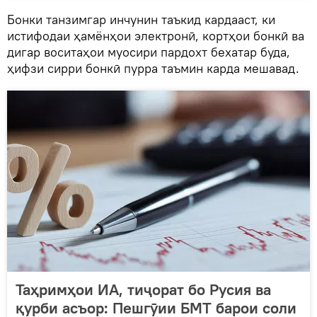
Бонки танзимгар инчунин таъкид кардааст, ки
истифодаи ҳамёнҳои электронӣ, кортҳои бонкӣ ва
дигар воситаҳои муосири пардохт бехатар буда,
ҳифзи сирри бонкӣ пурра таъмин карда мешавад.
Таҳримҳои ИА, тиҷорат бо Русия ва
қурби асъор: Пешгӯии БМТ барои соли