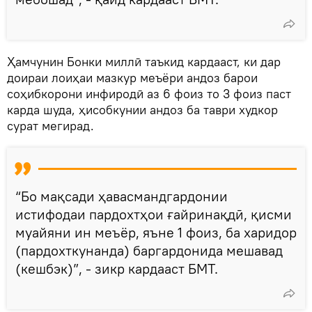
Ҳамчунин Бонки миллӣ таъкид кардааст, ки дар
доираи лоиҳаи мазкур меъёри андоз барои
соҳибкорони инфиродӣ аз 6 фоиз то 3 фоиз паст
карда шуда, ҳисобкунии андоз ба таври худкор
сурат мегирад.
“Бо мақсади ҳавасмандгардонии
истифодаи пардохтҳои ғайринақдӣ, қисми
муайяни ин меъёр, яъне 1 фоиз, ба харидор
(пардохткунанда) баргардонида мешавад
(кешбэк)”, - зикр кардааст БМТ.