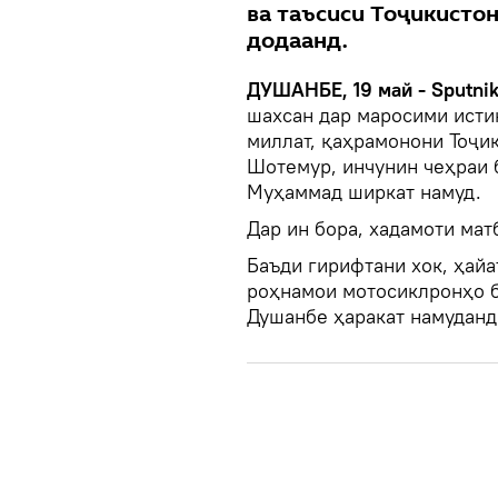
ва таъсиси Тоҷикисто
додаанд.
ДУШАНБЕ, 19 май - Sputni
шахсан дар маросими исти
миллат, қаҳрамонони Тоҷи
Шотемур, инчунин чеҳраи 
Муҳаммад ширкат намуд.
Дар ин бора, хадамоти ма
Баъди гирифтани хок, ҳайа
роҳнамои мотосиклронҳо 
Душанбе ҳаракат намуданд