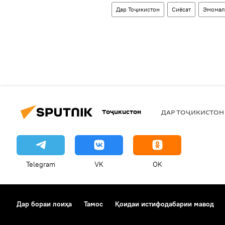
Дар Тоҷикистон
Сиёсат
Эмомал
Тоҷикистон
ДАР ТОҶИКИСТОН
Telegram
VK
OK
Дар бораи лоиҳа
Тамос
Қоидаи истифодабарии мавод