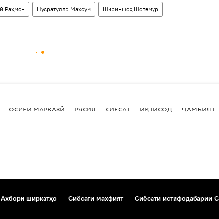
ӣ Раҳмон
Нусратулло Махсум
Шириншоҳ Шотемур
ОСИЁИ МАРКАЗӢ
РУСИЯ
СИЁСАТ
ИҚТИСОД
ҶАМЪИЯТ
Ахбори ширкатҳо
Сиёсати махфият
Сиёсати истифодабарии C