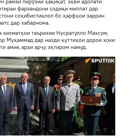
н рамзи пирӯзии ҳақиқат, эҳёи адолати
отираи фарзандони содиқи миллат дар
стони соҳибистиқлол бо ҳарфҳои заррин
аатс дар хабарнома.
а хизматҳои таърихии Нусратулло Махсум,
р Муҳаммад дар назди қуттиҳои дорои хоки
ти амиқ арзи арҷу эҳтиром намуд.