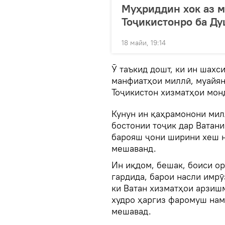
Муҳриддин хок аз 
Тоҷикистонро ба Д
18 майи, 19:14
Ӯ таъкид дошт, ки ин шахс
манфиатҳои миллӣ, муайян
Тоҷикистон хизматҳои мон
Кунун ин қаҳрамонони мил
бостонии тоҷик дар Ватани
барояш ҷони ширини хеш н
мешаванд.
Ин иқдом, бешак, боиси о
гардида, барои насли имрӯ
ки Ватан хизматҳои арзиш
худро ҳаргиз фаромуш нам
мешавад.