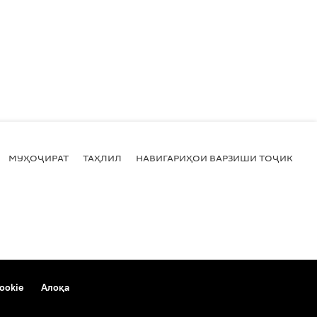
МУҲОҶИРАТ
ТАҲЛИЛ
НАВИГАРИҲОИ ВАРЗИШИ ТОҶИКИСТ
ookie
Алоқа