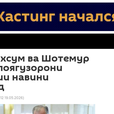
ахсум ва Шотемур
поягузорони
ии навини
д
:12 19.05.2026
)