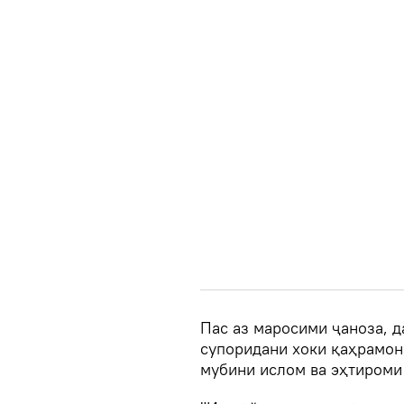
Пас аз маросими ҷаноза, 
супоридани хоки қаҳрамон
мубини ислом ва эҳтироми