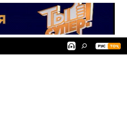
РУС
ТОҶ