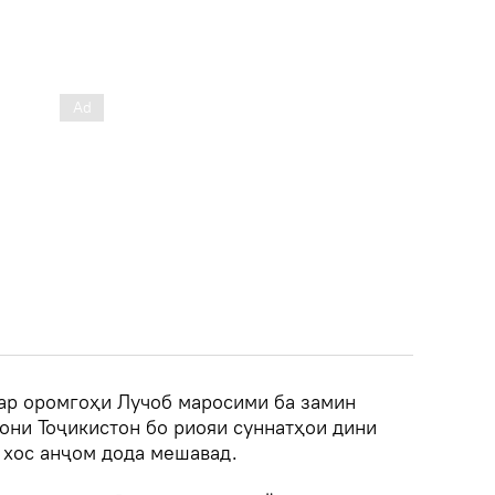
дар оромгоҳи Лучоб маросими ба замин
они Тоҷикистон бо риояи суннатҳои дини
 хос анҷом дода мешавад.