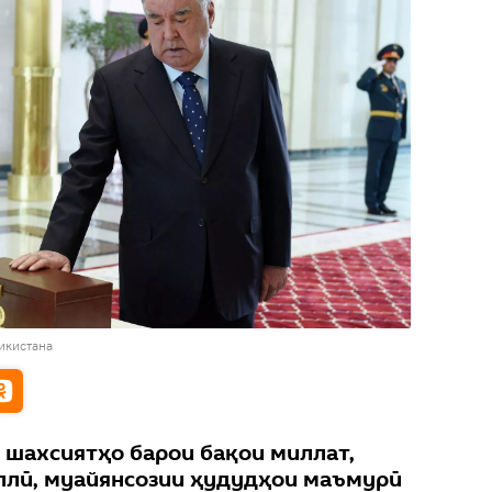
икистана
н шахсиятҳо барои бақои миллат,
ллӣ, муайянсозии ҳудудҳои маъмурӣ