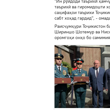
"Ин рӯйдоди таърихӣ ҳамчу
таърихӣ ва гиромидошти х
саҳифаҳои таърихи Тоҷики
сабт хоҳад гардид", - омад
Раисҷумҳури Тоҷикистон б
Шириншо Шотемур ва Нисо
оромгоҳи онҳо бо самимия