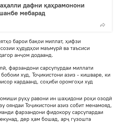
маҳалли дафни қаҳрамонони
ушанбе мебарад
иятҳо барои бақои миллат, ҳифзи
созии ҳудудҳои маъмурӣ ва таъсиси
дагор анҷом додаанд.
лӣ, фарзандони сарсупурдаи миллати
 бобоии худ, Тоҷикистони азиз - кишваре, ки
исор кардаанд, соҳиби оромгоҳи худ
ромиши руҳу равони ин шаҳидони роҳи озодӣ
зу ояндаи Тоҷикистони азиз собит менамояд,
манди фарзандони фидокору сарсупардаи
екунад, дер ҳам бошад, арҷ гузошта