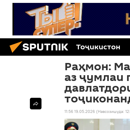
Тоҷикистон
Раҳмон: М
аз ҷумлаи 
давлатдор
тоҷиконан
11:56 19.05.2026
(Навсозишуда:
12