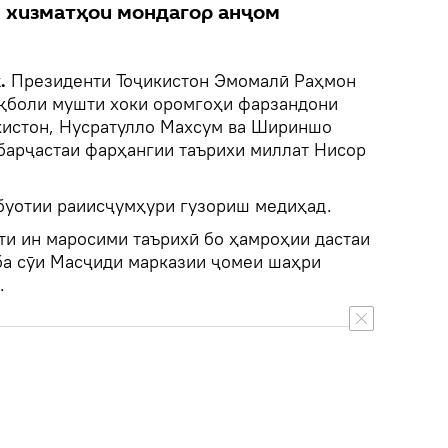
н хизматҳои мондагор анҷом
k.
Президенти Тоҷикистон Эмомалӣ Раҳмон
қболи мушти хоки оромгоҳи фарзандони
кистон, Нусратулло Махсум ва Шириншо
барҷастаи фарҳангии таърихи миллат Нисор
тбуотии раиисҷумҳури гузориш медиҳад.
ти ин маросими таърихӣ бо ҳамроҳии дастаи
ба сӯи Масҷиди марказии ҷомеи шаҳри
.