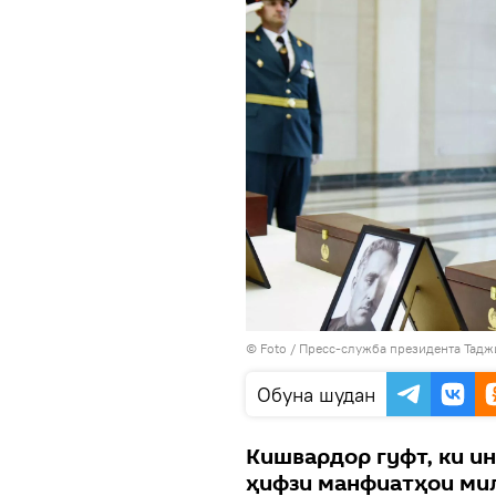
© Foto /
Пресс-служба президента Тадж
Обуна шудан
Кишвардор гуфт, ки и
ҳифзи манфиатҳои ми