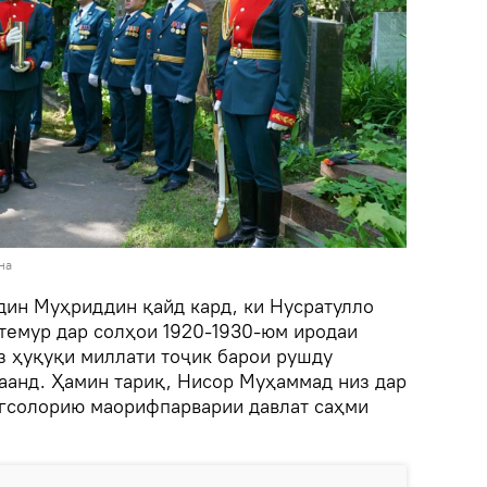
на
ин Муҳриддин қайд кард, ки Нусратулло
емур дар солҳои 1920-1930-юм иродаи
з ҳуқуқи миллати тоҷик барои рушду
анд. Ҳамин тариқ, Нисор Муҳаммад низ дар
гсолорию маорифпарварии давлат саҳми