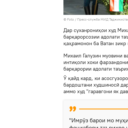
© Foto /
Пресс-служба МИД Таджикиста
Дар суханрониҳои худ Мих
барқарорсозии адолати та
қаҳрамонон ба Ватан зикр
Михаил Галузин муовини в
интиқоли хоки фарзандони
барқарории адолати таърих
Ӯ қайд кард, ки асосгузор
бардоштани худшиносӣ дар
аммо худ "гаравгони як да
"Имрӯз барои мо муҳи
фоҷиабори таърихро 