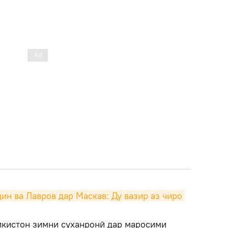
н ва Лавров дар Маскав: Ду вазир аз чиро 
икистон зимни суханронӣ дар маросими