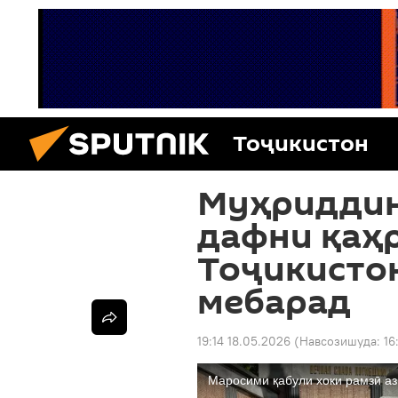
Тоҷикистон
Муҳриддин
дафни қаҳ
Тоҷикисто
мебарад
19:14 18.05.2026
(Навсозишуда:
16