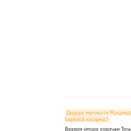
Дидору мулоқоти Муҳридди
баррасӣ карданд?
Вазири умури хориҷаи Тоҷ