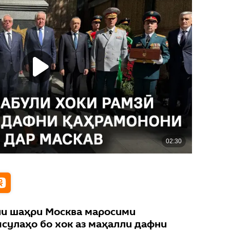
йи шаҳри Москва маросими
псулаҳо бо хок аз маҳалли дафни