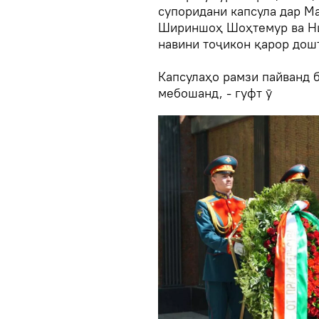
супоридани капсула дар Ма
Шириншоҳ Шоҳтемур ва Ни
навини тоҷикон қарор дош
Капсулаҳо рамзи пайванд б
мебошанд, - гуфт ӯ