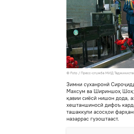
© Foto /
Пресс-служба МИД Таджикиста
Зимни суханронӣ Сироҷидд
Махсум ва Шириншоҳ Шоҳт
қавии сиёсӣ нишон дода, а
хештаншиносӣ дифоъ карда
ташаккули асосҳои фарҳан
назаррас гузоштааст.