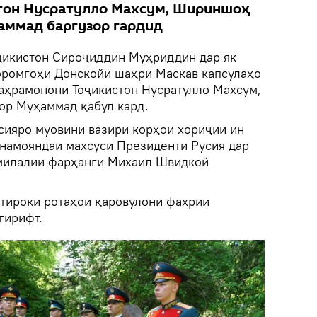
тон Нусратулло Махсум, Шириншоҳ
аммад баргузор гардид
ҷикистон Сироҷиддин Муҳриддин дар як
оромгоҳи Донскойи шаҳри Маскав капсулаҳо
қаҳрамонони Тоҷикистон Нусратулло Махсум,
р Муҳаммад қабул кард.
сияро муовини вазири корҳои хориҷии ин
 намояндаи махсуси Президенти Русия дар
милалии фарҳангӣ Михаил Швидкой
тироки ротаҳои қаровулони фахрии
гирифт.