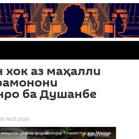
 хок аз маҳалли
рамонони
нро ба Душанбе
:01 19.05.2026
)