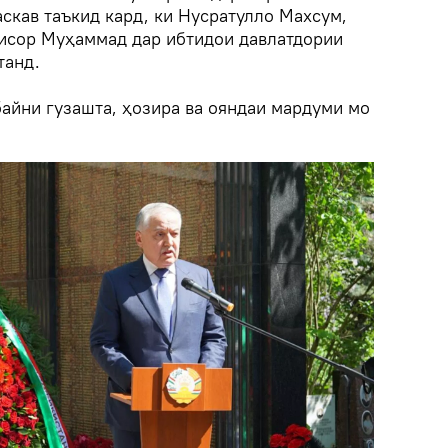
скав таъкид кард, ки Нусратулло Махсум,
сор Муҳаммад дар ибтидои давлатдории
танд.
айни гузашта, ҳозира ва ояндаи мардуми мо