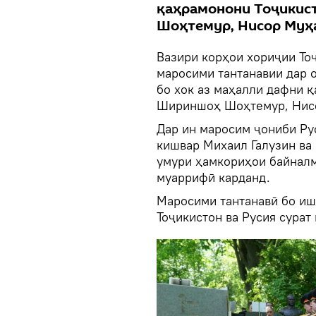
қаҳрамонони Тоҷикис
Шоҳтемур, Нисор Муҳ
Вазири корҳои хориҷии То
маросими тантанавии дар 
бо хок аз маҳалли дафни 
Шириншоҳ Шоҳтемур, Нисо
Дар ин маросим ҷониби Ру
кишвар Михаил Галузин ва
умури ҳамкориҳои байнал
муаррифӣ карданд.
Маросими тантанавӣ бо иш
Тоҷикистон ва Русия сурат 