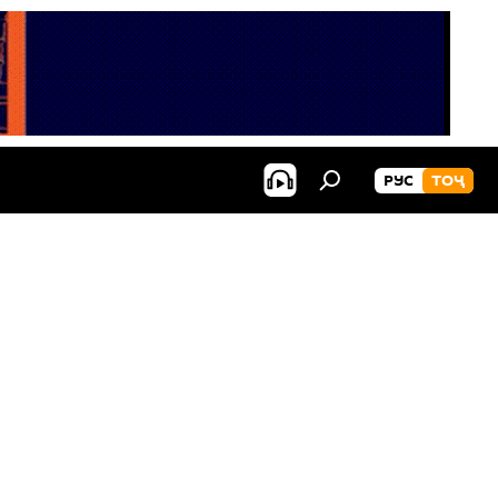
РУС
ТОҶ