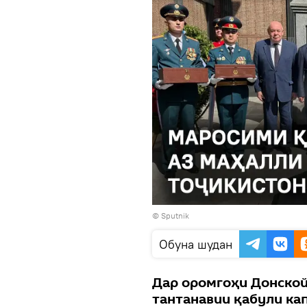
© Sputnik
Обуна шудан
Дар оромгоҳи Донско
тантанавии қабули ка