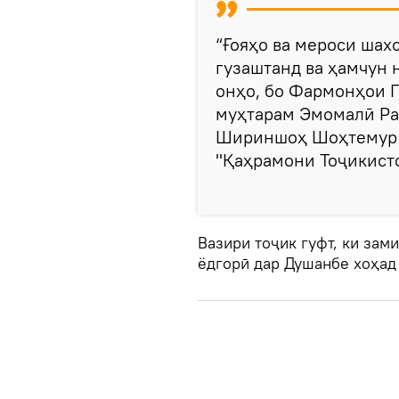
“Ғояҳо ва мероси шах
гузаштанд ва ҳамчун
онҳо, бо Фармонҳои 
муҳтарам Эмомалӣ Ра
Шириншоҳ Шоҳтемур п
"Қаҳрамони Тоҷикистон
Вазири тоҷик гуфт, ки зам
ёдгорӣ дар Душанбе хоҳад 