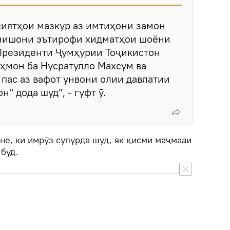
сиятҳои мазкур аз имтиҳони замон
 нишони эътирофи хидматҳои шоёни
Президенти Ҷумҳурии Тоҷикистон
ҳмон ба Нусратулло Махсум ва
ас аз вафот унвони олии давлатии
" дода шуд”, - гуфт ӯ.
ине, ки имрӯз супурда шуд, як қисми маҷмааи
буд.