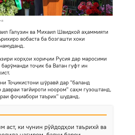
на
аил Галузин ва Михаил Швидкой аҳаммияти
ърихиро вобаста ба бозгашти хоки
 намуданд.
азири корҳои хориҷии Русия дар маросими
 барӯманди тоҷик ба Ватан гуфт ин
ист.
они Тоҷикистони шӯравӣ дар "баланд
 давраи тағйироти ноором" саҳм гузоштанд,
враи фоҷиабори таърих" шуданд.
м аст, ки чунин рӯйдодҳои таърихӣ ва
нодида нагирем, балки барои