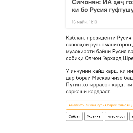
Симонян: ИА ҳеҷ го
ки бо Русия гуфтуш
16 майи, 11:19
Қаблан, президенти Русия
саволҳои рӯзноманигорон 
музокироти байни Русия ва
собиқи Олмон Герхард Шр
Ӯ инчунин қайд кард, ки и
дар бораи Маскав чизе бад
Путин хотиррасон кард, ки
саркашӣ кардааст.
Амалиёти вижаи Русия барои ҳимояи Д
Сиёсат
Украина
музокирот