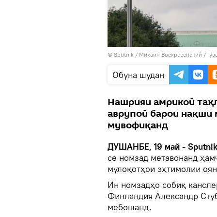
©
Sputnik
/ Михаил Воскресенский
/
Гуз
Обуна шудан
Нашрияи амрикоӣ таҳл
аврупоӣ барои нақши 
мувофиқанд
ДУШАНБЕ, 19 май - Sputni
се номзад метавонанд ҳам
мулоқотҳои эҳтимолии оян
Ин номзадҳо собиқ кансле
Финландия Александр Стуб
мебошанд.