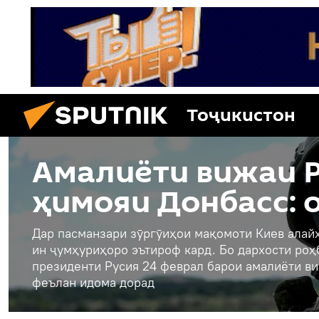
Тоҷикистон
Амалиёти вижаи Р
ҳимояи Донбасс: 
Дар пасманзари зӯргӯиҳои мақомоти Киев алайҳ
ин ҷумҳуриҳоро эътироф кард. Бо дархости ро
президенти Русия 24 феврал барои амалиёти ви
феълан идома дорад