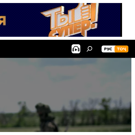
РУС
ТОҶ