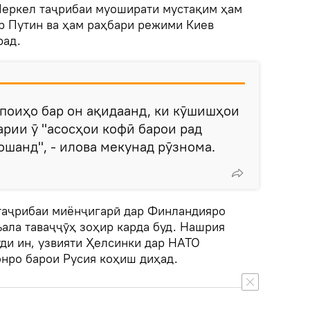
 Меркел таҷрибаи муоширати мустақим ҳам
р Путин ва ҳам раҳбари режими Киев
рад.
упоиҳо бар он ақидаанд, ки кӯшишҳои
рии ӯ "асосҳои кофӣ барои рад
ошанд", - илова мекунад рӯзнома.
таҷрибаи миёнҷигарӣ дар Финландияро
ъала таваҷҷӯҳ зоҳир карда буд. Нашрия
уди ин, узвияти Ҳелсинки дар НАТО
онро барои Русия коҳиш диҳад.