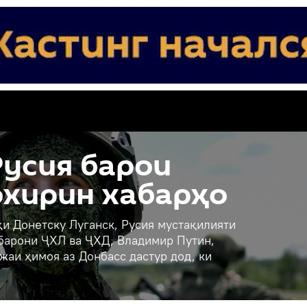
усия барои
охирин хабарҳо
и Донетску Луганск, Русия мустақилияти
ҳбарони ҶХЛ ва ҶХД, Владимир Путин,
жаи ҳимоя аз Донбасс дастур дод, ки