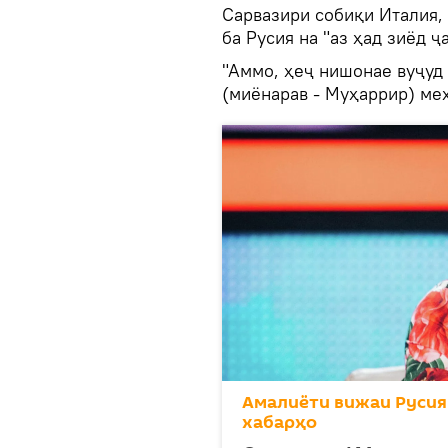
Сарвазири собиқи Италия, 
ба Русия на "аз ҳад зиёд 
"Аммо, ҳеҷ нишонае вуҷуд 
(миёнарав - Муҳаррир) мехо
Амалиёти вижаи Русия
хабарҳо