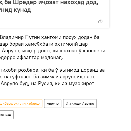
ҳ ба Шредер иҷозат нахоҳад дод,
унид кунад
 Владимир Путин ҳангоми посух додан ба
дар бораи ҳамсӯҳбати эҳтимолӣ дар
 Аврупо, изҳор дошт, ки шахсан ӯ канслери
едерро афзалтар медонад.
нтихоби роҳбаре, ки ба ӯ эътимод доранд ва
е нагуфтааст, ба зиммаи аврупоиҳо аст.
 Аврупо буд, на Русия, ки аз музокирот
онбасс: охирин хабарҳо
Аврупо
Иттиҳоди Аврупо
номзад