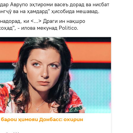
дар Аврупо эҳтироми васеъ дорад ва нисбат
ҷангҷӯ ва на ҳамдард" ҳисобида мешавад.
надорад, ки <...> Драги ин нақшро
ҳад", - илова мекунад Politico.
 барои ҳимояи Донбасс: охирин