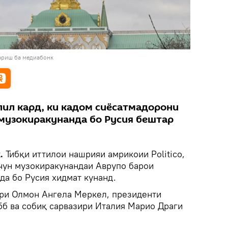
ариш ба медиабонк
ил кард, ки кадом сиёсатмадорони
музокиракунанда бо Русия бештар
k.
Тибқи иттилои нашрияи амрикоии Politico,
чун музокиракунандаи Аврупо барои
да бо Русия хидмат кунанд.
ри Олмон Ангела Меркел, президенти
б ва собиқ сарвазири Италия Марио Драги