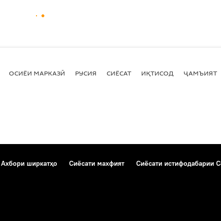
ОСИЁИ МАРКАЗӢ
РУСИЯ
СИЁСАТ
ИҚТИСОД
ҶАМЪИЯТ
Ахбори ширкатҳо
Сиёсати махфият
Сиёсати истифодабарии C