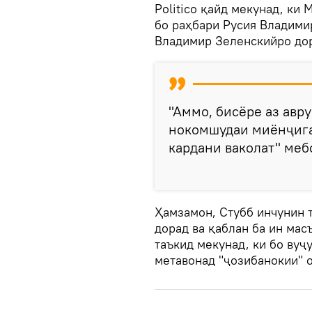
Politico қайд мекунад, ки
бо раҳбари Русия Владими
Владимир Зеленскийро до
"Аммо, бисёре аз авр
нокомшудаи миёнҷига
кардани ваколат" меб
Ҳамзамон, Стубб инчунин 
дорад ва қаблан ба ин мас
таъкид мекунад, ки бо вуҷ
метавонад "ҷозибанокии" 