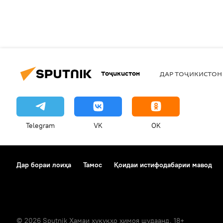
Тоҷикистон
ДАР ТОҶИКИСТОН
Telegram
VK
OK
Дар бораи лоиҳа
Тамос
Қоидаи истифодабарии мавод
© 2026 Sputnik Ҳамаи ҳуқуқҳо ҳимоя шудаанд. 18+