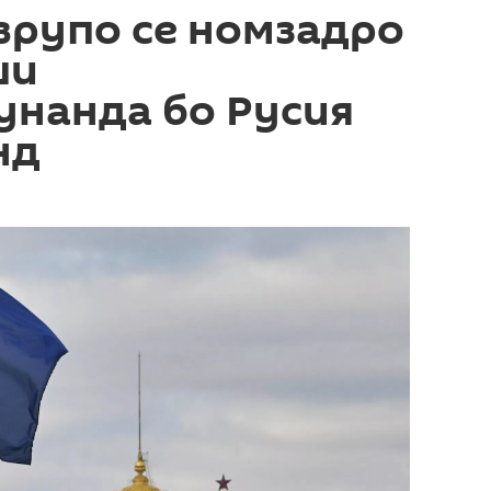
врупо се номзадро
ши
унанда бо Русия
нд