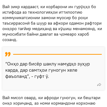
Вай зикр кардааст, ки корбарони ин гурӯҳҳо бо
истифода аз технологияҳои иттилоотию
коммуникатсионии замони муосир бо роҳи
таъсиррасонӣ ба шуур ва афкори одамон рафтори
онҳоро тағйир медиҳанд ва кӯшиш менамоянд, ки
муносибати байни давлат ва ҷомеаро хароб
созанд.
“Онҳо дар бисёр шаклу намудҳо зуҳур
карда, дар самтҳои гуногун хеле
фаъоланд”, - гуфт ӯ.
Вай мисол овард, ки афроди гуногун, ки бештари
онҳо хориҷанд, аз номи кормандони корхонаю