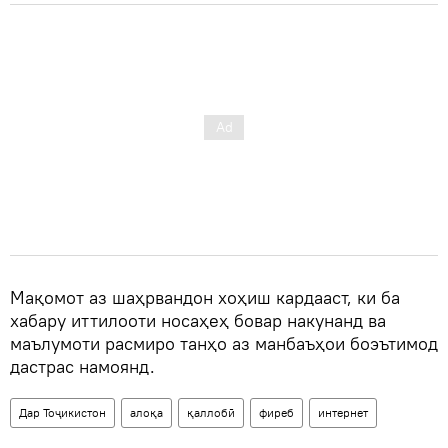
Мақомот аз шаҳрвандон хоҳиш кардааст, ки ба
хабару иттилооти носаҳеҳ бовар накунанд ва
маълумоти расмиро танҳо аз манбаъҳои боэътимод
дастрас намоянд.
Дар Тоҷикистон
алоқа
қаллобӣ
фиреб
интернет