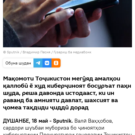
©
Sputnik
/ Владимир Песня
/
Гузариш ба медиабонк
Обуна шудан
Мақомоти Тоҷикистон мегӯяд амалҳои
қаллобӣ ё худ киберҷиноят босуръат паҳн
шуда, реша давонда истодааст, ки ин
раванд ба амнияти давлат, шахсият ва
ҷомеа таҳдиди ҷиддӣ дорад
ДУШАНБЕ, 18 май - Sputnik.
Валӣ Ваҳҳобов,
сардори шуъбаи мубориза бо ҷиноятҳои
кибернетикии Прокуратураи генералии Тоҷикистон