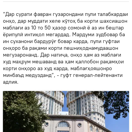
“Дар сурати фавран гузарондани пули талабкардаи
онҳо, дар муддати хеле кӯтоҳ ба корти шахсиашон
маблағи аз 10 то 50 ҳазор сомонӣ ё аз ин бештар
ёрипулӣ интиқол мегардад. Мардуми зудбовар ба
ин суханони бардурӯғ бовар карда, пули гуфтаи
онҳоро ба рақами корти пешниҳоднамудаашон
мегузаронанд. Дар натиҷа, онҳо ҳам аз маблағи
худ маҳрум мешаванд ва ҳам қаллобон рақамҳои
корти онҳоро аз худ карда, маблағҳояшонро
минбаъд медузданд”, - гуфт генерал-лейтенанти
адлия.