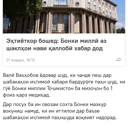
Эҳтиёткор бошед: Бонки миллӣ аз
шаклҳои нави қаллобӣ хабар дод
21 январи, 18:15
Валӣ Ваҳҳобов ёдовар шуд, ки чанде пеш дар
шабакаҳои иҷтимоӣ хабари бардурӯғе паҳн шуд, ки
гӯё Бонки миллии Тоҷикистон ба мизоҷон бо 1
фоиз қарз медиҳад.
Дар посух ба ин овозаи сохта Бонки мазкур
вокуниш намуд, ки ин иттилои дар баъзе
шабакаҳои иҷтимоӣ паҳншуда воқеият надорад.