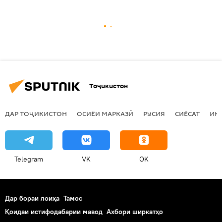
Тоҷикистон
ДАР ТОҶИКИСТОН
ОСИЁИ МАРКАЗӢ
РУСИЯ
СИЁСАТ
ИҚ
Telegram
VK
OK
Дар бораи лоиҳа
Тамос
Қоидаи истифодабарии мавод
Ахбори ширкатҳо