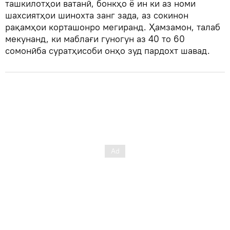
ташкилотҳои ватанӣ, бонкҳо ё ин ки аз номи
шахсиятҳои шинохта занг зада, аз сокинон
рақамҳои корташонро мегиранд. Ҳамзамон, талаб
мекунанд, ки маблағи гуногун аз 40 то 60
сомонӣба суратҳисоби онҳо зуд пардохт шавад.