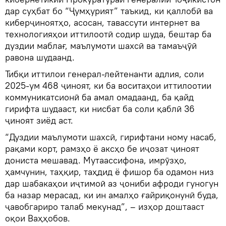
дар суҳбат бо “Ҷумҳурият” таъкид, ки қаллобӣ ва
киберҷиноятҳо, асосан, тавассути интернет ва
технологияҳои иттилоотӣ содир шуда, бештар ба
дуздии маблағ, маълумоти шахсӣ ва тамаъҷӯӣ
равона шудаанд.
Тибқи иттилои генерал-лейтенанти адлия, соли
2025-ум 468 ҷиноят, ки ба воситаҳои иттилоотии
коммуникатсионӣ ба амал омадаанд, ба қайд
гирифта шудааст, ки нисбат ба соли қаблӣ 36
ҷиноят зиёд аст.
“Дуздии маълумоти шахсӣ, гирифтани ному насаб,
рақами корт, рамзҳо ё аксҳо бе иҷозат ҷиноят
дониста мешавад. Мутаассифона, имрӯзҳо,
ҳамчунин, таҳқир, таҳдид ё фишор ба одамон низ
дар шабакаҳои иҷтимоӣ аз ҷониби афроди гуногун
ба назар мерасад, ки ин амалҳо ғайриқонунӣ буда,
ҷавобгариро талаб мекунад”, – изҳор доштааст
оқои Ваҳҳобов.