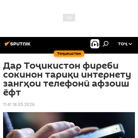
ТОҶ
Тоҷикистон
Дар Тоҷикистон фиреби
сокинон тариқи интернету
зангҳои телефонӣ афзоиш
ёфт
11:41 18.05.2026