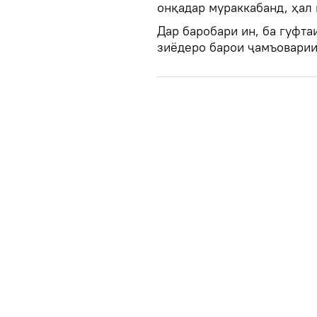
онқадар мураккабанд, ҳал 
Дар баробари ин, ба гуфт
зиёдеро барои ҷамъоварии