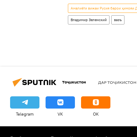
Амалиёти вижаи Русия барои ҳимояи Д
Владимир Зеленский
вазъ
Тоҷикистон
ДАР ТОҶИКИСТОН
Telegram
VK
OK