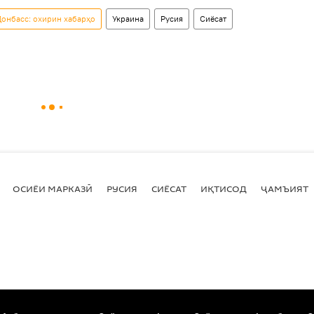
онбасс: охирин хабарҳо
Украина
Русия
Сиёсат
ОСИЁИ МАРКАЗӢ
РУСИЯ
СИЁСАТ
ИҚТИСОД
ҶАМЪИЯТ