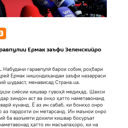
аравпулии Ермак заъфи Зеленскийро
k.
Набудани гаравпулӣ барои собиқ роҳбари
дрей Ермак нишондиҳандаи заъфи назарраси
й шудааст, менависад Страна.ua.
ндҳои сиёсии кишвар гувоҳӣ медиҳад. Шахси
дар зиндон аст ва онҳо ҳатто наметавонанд
варӣ кунанд. Ё аз ин сабаб, ки бонкҳо онро
о аз пардохти он метарсанд. Ин маънои онро
ий ба вазъияти дохили кишвар босуръат
наметавонад ҳатто ин масъалаҳоро, ки на