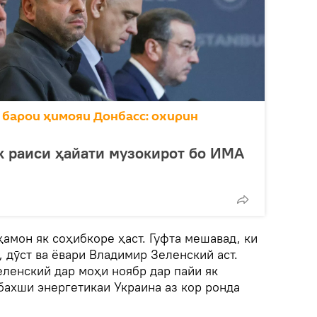
 барои ҳимояи Донбасс: охирин
к раиси ҳайати музокирот бо ИМА
амон як соҳибкоре ҳаст. Гуфта мешавад, ки
 дӯст ва ёвари Владимир Зеленский аст.
еленский дар моҳи ноябр дар пайи як
бахши энергетикаи Украина аз кор ронда