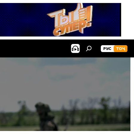
РУС
ТОҶ