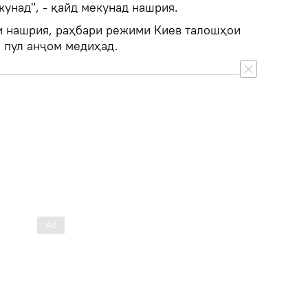
кунад", - қайд мекунад нашрия.
аи нашрия, раҳбари режими Киев талошҳои
 пул анҷом медиҳад.