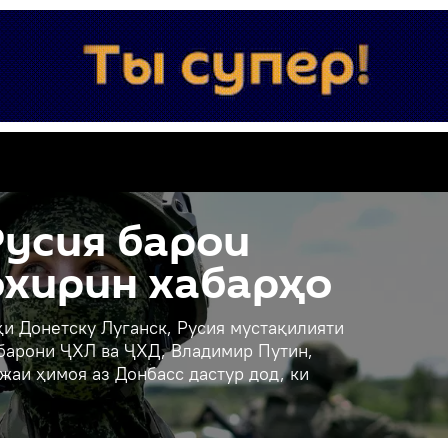
усия барои
охирин хабарҳо
и Донетску Луганск, Русия мустақилияти
ҳбарони ҶХЛ ва ҶХД, Владимир Путин,
жаи ҳимоя аз Донбасс дастур дод, ки