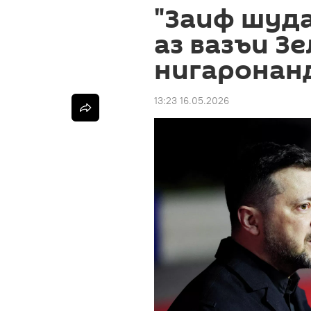
"Заиф шуда
аз вазъи З
нигаронан
13:23 16.05.2026