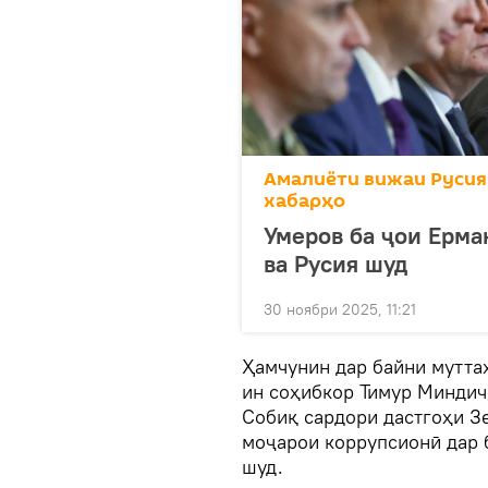
Амалиёти вижаи Русия
хабарҳо
Умеров ба ҷои Ерма
ва Русия шуд
30 ноябри 2025, 11:21
Ҳамчунин дар байни муттаҳ
ин соҳибкор Тимур Миндич,
Собиқ сардори дастгоҳи З
моҷарои коррупсионӣ дар 
шуд.