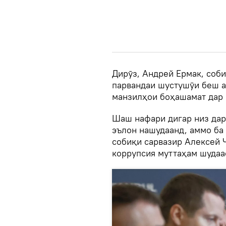
Дирӯз, Андрей Ермак, соби
парвандаи шустушӯи беш а
манзилҳои боҳашамат дар 
Шаш нафари дигар низ дар
эълон нашудаанд, аммо ба 
собиқи сарвазир Алексей Ч
коррупсия муттаҳам шудаас