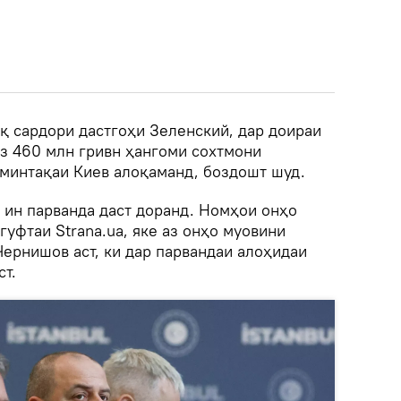
қ сардори дастгоҳи Зеленский, дар доираи
з 460 млн гривн ҳангоми сохтмони
минтақаи Киев алоқаманд, боздошт шуд.
 ин парванда даст доранд. Номҳои онҳо
гуфтаи Strana.ua, яке аз онҳо муовини
ернишов аст, ки дар парвандаи алоҳидаи
т.