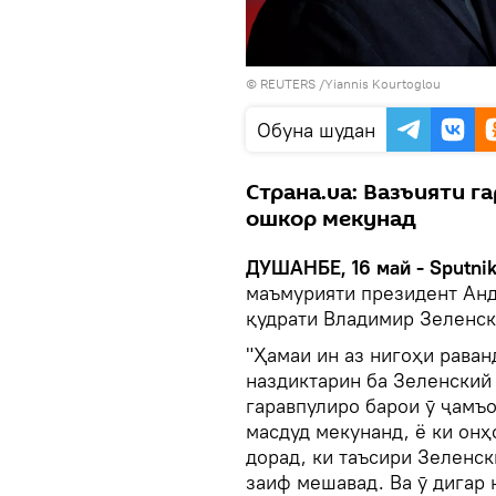
© REUTERS /Yiannis Kourtoglou
Обуна шудан
Страна.ua: Вазъияти г
ошкор мекунад
ДУШАНБЕ, 16 май - Sputni
маъмурияти президент Ан
қудрати Владимир Зеленски
"Ҳамаи ин аз нигоҳи рава
наздиктарин ба Зеленский 
гаравпулиро барои ӯ ҷамъо
масдуд мекунанд, ё ки онҳ
дорад, ки таъсири Зеленск
заиф мешавад. Ва ӯ дигар 