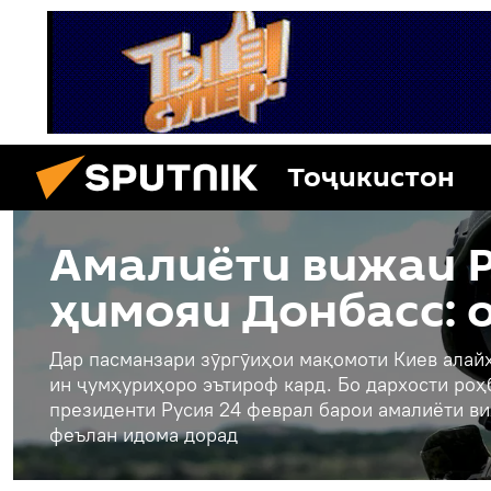
Тоҷикистон
Амалиёти вижаи Р
ҳимояи Донбасс: 
Дар пасманзари зӯргӯиҳои мақомоти Киев алайҳ
ин ҷумҳуриҳоро эътироф кард. Бо дархости ро
президенти Русия 24 феврал барои амалиёти ви
феълан идома дорад