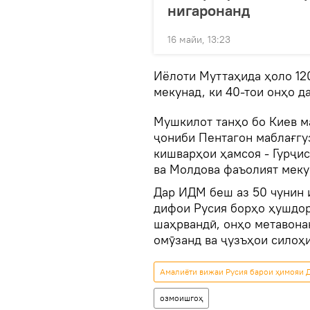
нигаронанд
16 майи, 13:23
Иёлоти Муттаҳида ҳоло 12
мекунад, ки 40-тои онҳо д
Мушкилот танҳо бо Киев м
ҷониби Пентагон маблағгу
кишварҳои ҳамсоя - Гурҷи
ва Молдова фаъолият меку
Дар ИДМ беш аз 50 чунин 
дифои Русия борҳо ҳушдор
шаҳрвандӣ, онҳо метавона
омӯзанд ва ҷузъҳои силоҳи
Амалиёти вижаи Русия барои ҳимояи Д
озмоишгоҳ