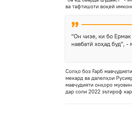
ва тафтишоти воқеӣ имконн
"Он чизе, ки бо Ермак
навбатӣ хоҳад буд", -
Солҳо боз Ғарб мавҷудият
мекард ва далелҳои Русияр
мавҷудияти онҳоро муовин
дар соли 2022 эътироф кар