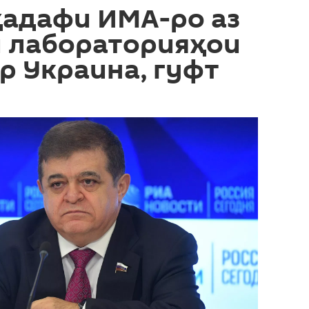
ҳадафи ИМА-ро аз
 лабораторияҳои
р Украина, гуфт