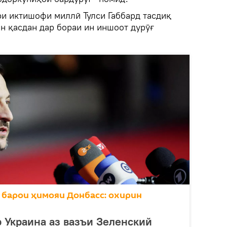
ри иктишофи миллӣ Тулси Габбард тасдиқ
н қасдан дар бораи ин иншоот дурӯғ
 барои ҳимояи Донбасс: охирин
р Украина аз вазъи Зеленский