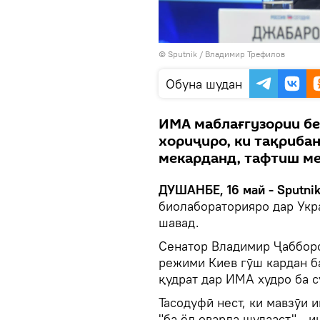
©
Sputnik
/ Владимир Трефилов
Обуна шудан
ИМА маблағгузории бе
хориҷиро, ки тақриба
мекарданд, тафтиш м
ДУШАНБЕ, 16 май - Sputni
биолабораторияро дар Укр
шавад.
Сенатор Владимир Ҷабборов
режими Киев гӯш кардан ба
қудрат дар ИМА худро ба 
Тасодуфӣ нест, ки мавзӯи 
"ба ёд оварда шудааст" - и