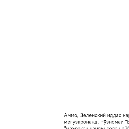
Аммо, Зеленский иддао ка
мегузаронанд. Рӯзномаи "
"маъракаи чандинсолаи ай