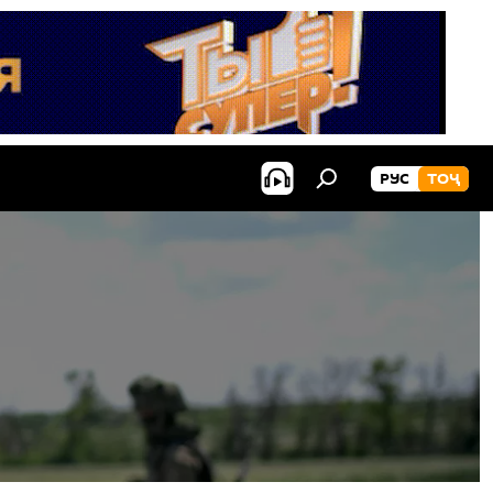
РУС
ТОҶ