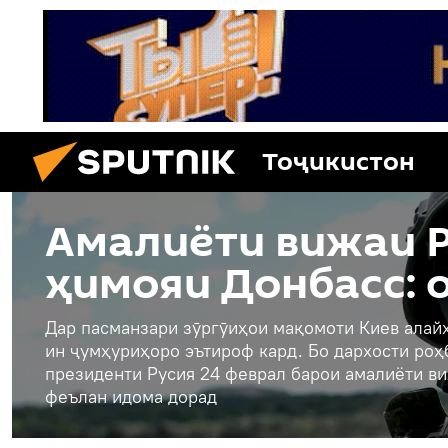
Тоҷикистон
Амалиёти вижаи Р
ҳимояи Донбасс: 
Дар пасманзари зӯргӯиҳои мақомоти Киев алайҳ
ин ҷумҳуриҳоро эътироф кард. Бо дархости ро
президенти Русия 24 феврал барои амалиёти ви
феълан идома дорад