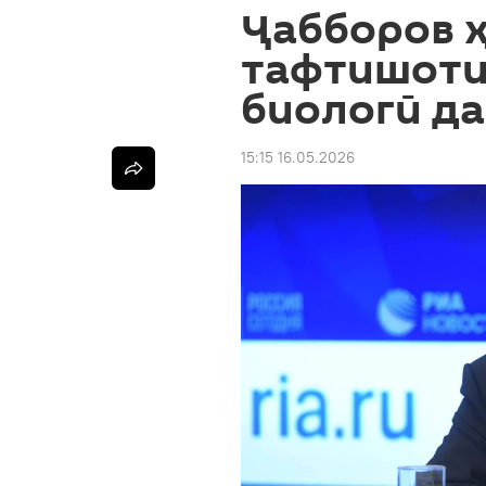
Ҷабборов 
тафтишоти
биологӣ да
15:15 16.05.2026