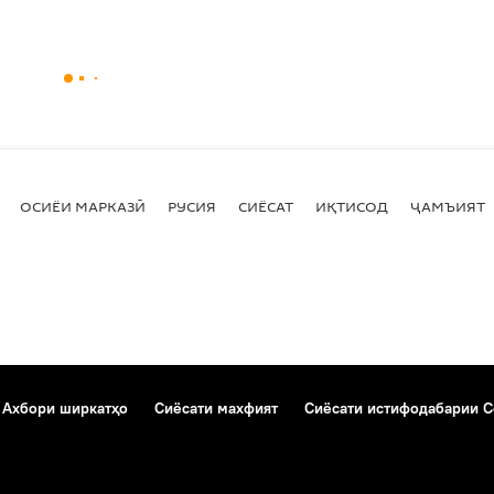
ОСИЁИ МАРКАЗӢ
РУСИЯ
СИЁСАТ
ИҚТИСОД
ҶАМЪИЯТ
Ахбори ширкатҳо
Сиёсати махфият
Сиёсати истифодабарии C