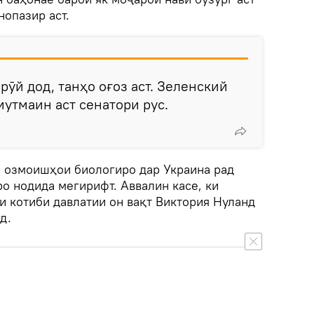
опазир аст.
 рӯй дод, танҳо оғоз аст. Зеленский
 мутмаин аст сенатори рус.
и озмоишҳои биологиро дар Украина рад
о нодида мегирифт. Аввалин касе, ки
и котиби давлатии он вақт Виктория Нуланд
д.