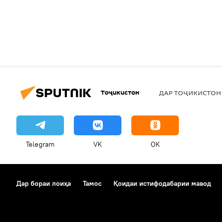
Тоҷикистон
ДАР ТОҶИКИСТОН
Telegram
VK
OK
Дар бораи лоиҳа
Тамос
Қоидаи истифодабарии мавод