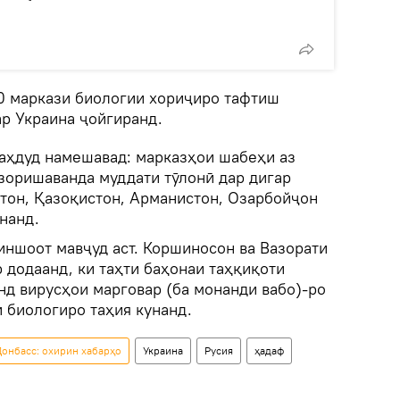
0 маркази биологии хориҷиро тафтиш
ар Украина ҷойгиранд.
аҳдуд намешавад: марказҳои шабеҳи аз
зоришаванда муддати тӯлонӣ дар дигар
стон, Қазоқистон, Арманистон, Озарбойҷон
нанд.
иншоот мавҷуд аст. Коршиносон ва Вазорати
 додаанд, ки таҳти баҳонаи таҳқиқоти
нд вирусҳои марговар (ба монанди вабо)-ро
 биологиро таҳия кунанд.
онбасс: охирин хабарҳо
Украина
Русия
ҳадаф