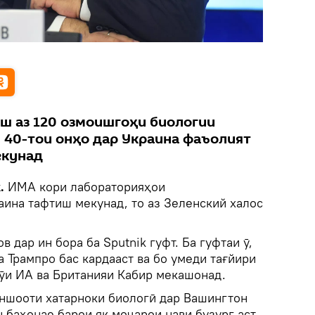
ш аз 120 озмоишгоҳи биологии
н 40-тои онҳо дар Украина фаъолият
екунад
k.
ИМА кори лабораторияҳои
аина тафтиш мекунад, то аз Зеленский халос
 дар ин бора ба Sputnik гуфт. Ба гуфтаи ӯ,
 Трампро бас кардааст ва бо умеди тағйири
сӯи ИА ва Британияи Кабир мекашонад.
иншооти хатарноки биологӣ дар Вашингтон
н баҳонае барои як моҷарои нави бузург аст