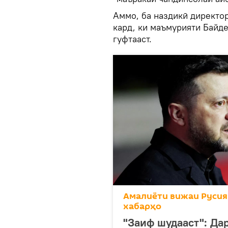
Аммо, ба наздикӣ директо
кард, ки маъмурияти Байде
гуфтааст.
Амалиёти вижаи Русия
хабарҳо
"Заиф шудааст": Да