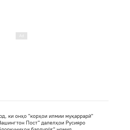
рд, ки онҳо "корҳои илмии муқаррарӣ"
Вашингтон Пост" далелҳои Русияро
бдоркуниҳои бардурӯғ" номид.