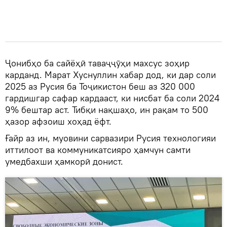
Ҷонибҳо ба сайёҳӣ таваҷҷӯҳи махсус зоҳир
карданд. Марат Хуснуллин хабар дод, ки дар соли
2025 аз Русия ба Тоҷикистон беш аз 320 000
гардишгар сафар кардааст, ки нисбат ба соли 2024
9% бештар аст. Тибқи нақшаҳо, ин рақам то 500
ҳазор афзоиш хоҳад ёфт.
Ғайр аз ин, муовини сарвазири Русия технологияи
иттилоот ва коммуникатсияро ҳамчун самти
умедбахши ҳамкорӣ донист.