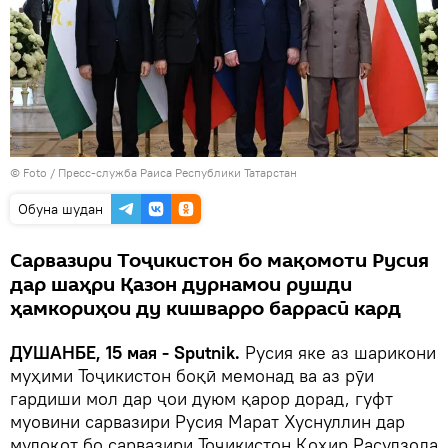
© Foto / Пресс-служба Раиса Республики Татарстан
Обуна шудан
Сарвазири Тоҷикистон бо мақомоти Русия
дар шаҳри Қазон дурнамои рушди
ҳамкориҳои ду кишварро баррасӣ кард
ДУШАНБЕ, 15 мая - Sputnik.
Русия яке аз шарикони
муҳими Тоҷикистон боқӣ мемонад ва аз рӯи
гардиши мол дар ҷои дуюм қарор дорад, гуфт
муовини сарвазири Русия Марат Хуснуллин дар
мулоқот бо сарвазири Тоҷикистон Қоҳир Расулзода