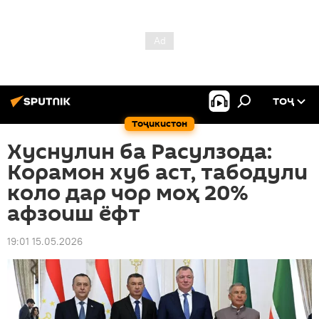
ТОҶ
Тоҷикистон
Хуснулин ба Расулзода:
Корамон хуб аст, табодули
коло дар чор моҳ 20%
афзоиш ёфт
19:01 15.05.2026