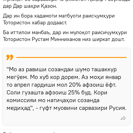
дар Дар шаҳри Қазон.
Дар ин бора хадамоти матбуоти раисҷумҳури
Тотористон хабар додааст.
Ба иттилои манбаъ, дар ин мулоқот раисиҷумҳури
Тотористон Рустам Минниханов низ ширкат дошт.
"Мо аз равиши созандаи шумо ташаккур
мегӯем. Мо хуб кор дорем. Аз моҳи январ
то апрел гардиши мол 20% афзоиш ёфт.
Соли гузашта афзоиш 25% буд. Кори
комиссияи мо натиҷаҳои созанда
медиҳад", - гуфт муовини сарвазири Русия.