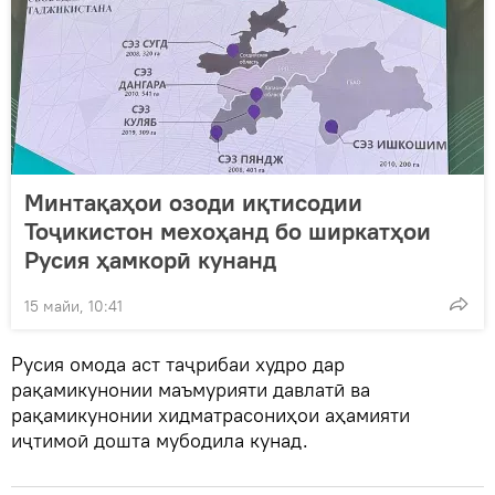
Минтақаҳои озоди иқтисодии
Тоҷикистон мехоҳанд бо ширкатҳои
Русия ҳамкорӣ кунанд
15 майи, 10:41
Русия омода аст таҷрибаи худро дар
рақамикунонии маъмурияти давлатӣ ва
рақамикунонии хидматрасониҳои аҳамияти
иҷтимоӣ дошта мубодила кунад.