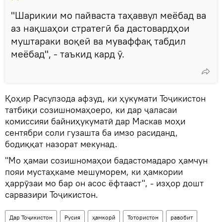
"Шарикии мо пайваста таҳаввул меёбад ва
аз нақшаҳои стратегӣ ба дастовардҳои
муштараки воқеӣ ва муваффақ табдил
меёбад", - таъкид кард ӯ.
Қоҳир Расулзода афзуд, ки ҳукумати Тоҷикистон
татбиқи созишномаҳоеро, ки дар ҷаласаи
комиссияи байниҳукуматӣ дар Маскав моҳи
сентябри соли гузашта ба имзо расиданд,
бодиққат назорат мекунад.
"Мо ҳамаи созишномаҳои бадастомадаро ҳамчун
пояи мустаҳкаме мешуморем, ки ҳамкории
ҳаррӯзаи мо бар он асос ёфтааст", - изҳор дошт
сарвазири Тоҷикистон.
Дар Тоҷикистон
Русия
ҳамкорӣ
Тотористон
равобит