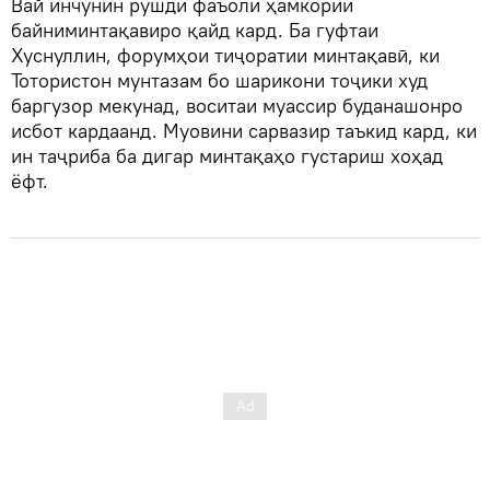
Вай инчунин рушди фаъоли ҳамкории
байниминтақавиро қайд кард. Ба гуфтаи
Хуснуллин, форумҳои тиҷоратии минтақавӣ, ки
Тотористон мунтазам бо шарикони тоҷики худ
баргузор мекунад, воситаи муассир буданашонро
исбот кардаанд. Муовини сарвазир таъкид кард, ки
ин таҷриба ба дигар минтақаҳо густариш хоҳад
ёфт.