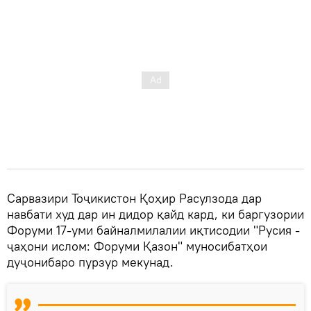
Сарвазири Тоҷикистон Қоҳир Расулзода дар
навбати худ дар ин дидор қайд кард, ки баргузории
Форуми 17-уми байналмилалии иқтисодии "Русия -
ҷаҳони ислом: Форуми Қазон" муносибатҳои
дуҷонибаро пурзур мекунад.