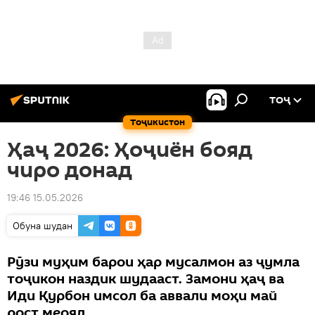
ТОҶ
Тоҷикистон
Ҳаҷ 2026: Ҳоҷиён бояд
чиро донад
19:46 15.05.2026
Обуна шудан
Рӯзи муҳим барои ҳар мусалмон аз ҷумла
тоҷикон наздик шудааст. Замони ҳаҷ ва
Иди Қурбон имсол ба аввали моҳи май
рост меояд