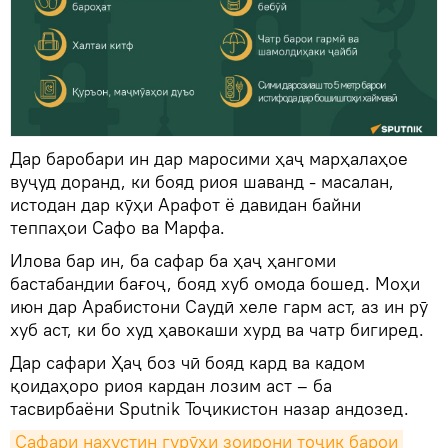
Дар баробари ин дар маросими ҳаҷ марҳалаҳое
вуҷуд доранд, ки бояд риоя шаванд - масалан,
истодан дар кӯҳи Арафот ё давидан байни
теппаҳои Сафо ва Марфа.
Илова бар ин, ба сафар ба ҳаҷ ҳангоми
бастабандии бағоҷ, бояд хуб омода бошед. Моҳи
июн дар Арабистони Саудӣ хеле гарм аст, аз ин рӯ
хуб аст, ки бо худ ҳавокаши хурд ва чатр бигиред.
Дар сафари Ҳаҷ боз чӣ бояд кард ва кадом
қоидаҳоро риоя кардан лозим аст – ба
тасвирбаёни Sputnik Тоҷикистон назар андозед.
Сафари нахустин гурӯҳи зоирони тоҷик барои 