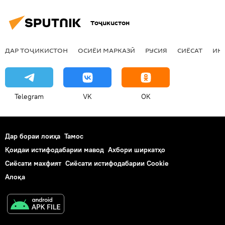
Тоҷикистон
ДАР ТОҶИКИСТОН
ОСИЁИ МАРКАЗӢ
РУСИЯ
СИЁСАТ
ИҚ
Telegram
VK
OK
Дар бораи лоиҳа
Тамос
Қоидаи истифодабарии мавод
Ахбори ширкатҳо
Сиёсати махфият
Сиёсати истифодабарии Cookie
Алоқа