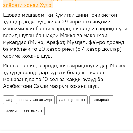
зиёрати хонаи Худо
Ёдовар мешавем, ки Кумитаи дини Тоҷикистон
ҳушдор дода буд, ки аз 29 апрел то анҷоми
мавсими ҳаҷ барои афроде, ки қасди ғайриқонунӣ
ворид шудан ба шаҳри Макка ва маконҳои
муқаддас (Мино, Арафот, Муздалифа)-ро доранд
ба маблағи то 20 ҳазор риёл (5,4 ҳазор доллар)
ҷарима хоҳанд шуд.
Илова бар ин, афроде, ки ғайриқонунӣ дар Макка
ҳузур доранд, дар сурати боздошт ихроҷ
мешаванд ва то 10 сол аз ҳаққи вуруд ба
Арабистони Саудӣ маҳрум хоҳанд шуд.
Ҳаҷ
зиёрати Хонаи Худо
Дар Тоҷикистон
Тасвирбаён
Ислом
Дин ва оин