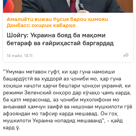
Амалиёти вижаи Русия барои ҳимояи
Донбасс: охирин хабарҳо
Шойгу: Украина бояд ба мақоми
бетараф ва ғайриҳастаӣ баргардад
14 майи, 14:11
"Умуман метавон гуфт, ки ҳар гуна намоиши
башардӯстӣ ва худдорӣ аз ҷониби мо, ҳар гуна
хоҳиши наҷоти ҳарчи бештари ҷонҳои украинӣ, ки
режими Зеленский онҳоро дар кӯчаҳо ҷамъ карда,
ба қатл мерасонад, аз ҷониби мухолифони мо
анъанавӣ ҳамчун заифӣ ва нишонаи мушкилоти гӯё
афзояндаи мо тафсир карда мешавад. Он гоҳ
мушкилоти Украина нопадид мешаванд", - қайд
кард ӯ.