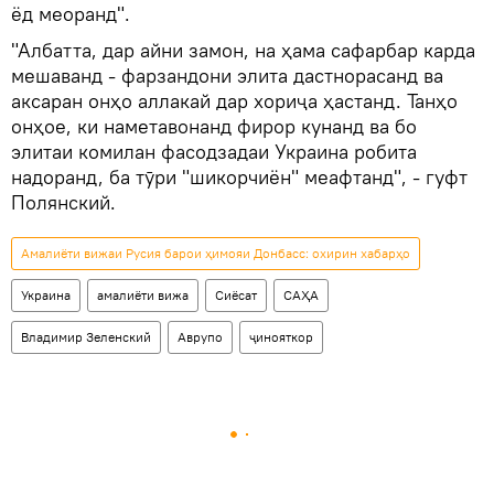
ёд меоранд".
"Албатта, дар айни замон, на ҳама сафарбар карда
мешаванд - фарзандони элита дастнорасанд ва
аксаран онҳо аллакай дар хориҷа ҳастанд. Танҳо
онҳое, ки наметавонанд фирор кунанд ва бо
элитаи комилан фасодзадаи Украина робита
надоранд, ба тӯри "шикорчиён" меафтанд", - гуфт
Полянский.
Амалиёти вижаи Русия барои ҳимояи Донбасс: охирин хабарҳо
Украина
амалиёти вижа
Сиёсат
САҲА
Владимир Зеленский
Аврупо
ҷинояткор