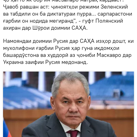
Ҷавоб равшан аст: ҷиноятҳои режими Зеленский
ва табдили он ба диктатураи пурра... сарпарастони
ғарбии он нодида мегиранд", - гуфт Полянский
ахиран дар Шӯрои доимии САҲА.
Намояндаи доимии Русия дар САҲА изҳор дошт, ки
мухолифони ғарбии Русия ҳар гуна иқдомҳои
башардӯстона ва худдорӣ аз ҷониби Маскавро дар
Украина заифии Русия медонанд.