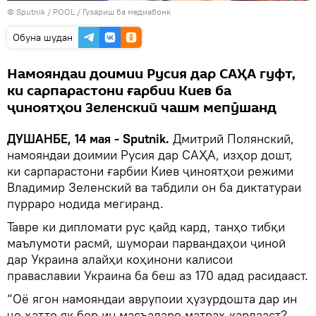
©
Sputnik
/ POOL
/
Гузариш ба медиабонк
Обуна шудан
Намояндаи доимии Русия дар САҲА гуфт,
ки сарпарастони ғарбии Киев ба
ҷиноятҳои Зеленский чашм мепӯшанд
ДУШАНБЕ, 14 мая - Sputnik.
Дмитрий Полянский,
намояндаи доимии Русия дар САҲА, изҳор дошт,
ки сарпарастони ғарбии Киев ҷиноятҳои режими
Владимир Зеленский ва табдили он ба диктатураи
пурраро нодида мегиранд.
Тавре ки дипломати рус қайд кард, танҳо тибқи
маълумоти расмӣ, шумораи парвандаҳои ҷиноӣ
дар Украина алайҳи коҳинони калисои
праваславии Украина ба беш аз 170 адад расидааст.
“Оё ягон намояндаи аврупоии ҳузурдошта дар ин
ҷо ҳатто як бор ин масъаларо матраҳ кардааст?