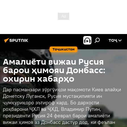
ТОҶ
Тоҷикистон
Амалиёти вижаи Русия
барои ҳимояи Донбасс:
охирин хабарҳо
Дар пасманзари зӯргӯиҳои мақомоти Киев алайҳи
Донетску Луганск, Русия мустақилияти ин
ҷумҳуриҳоро эътироф кард. Бо дархости
роҳбарони ҶХЛ ва ҶХД, Владимир Путин,
президенти Русия 24 феврал барои амалиёти
вижаи ҳимоя аз Донбасс дастур дод, ки феълан