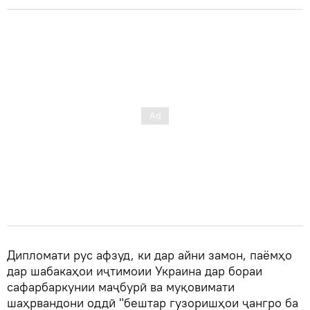
Дипломати рус афзуд, ки дар айни замон, паёмҳо
дар шабакаҳои иҷтимоии Украина дар бораи
сафарбаркунии маҷбурӣ ва муқовимати
шаҳрвандони оддӣ "бештар гузоришҳои ҷангро ба