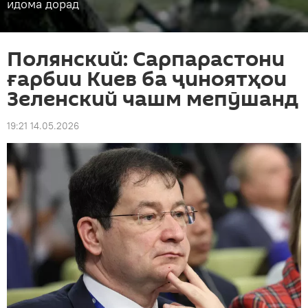
идома дорад
Полянский: Сарпарастони
ғарбии Киев ба ҷиноятҳои
Зеленский чашм мепӯшанд
19:21 14.05.2026