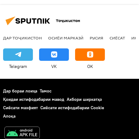
Тоҷикистон
ДАР ТОҶИКИСТОН
ОСИЁИ МАРКАЗӢ
РУСИЯ
СИЁСАТ
ИҚ
Telegram
VK
OK
Дар бораи лоиҳа
Тамос
Қоидаи истифодабарии мавод
Ахбори ширкатҳо
Сиёсати махфият
Сиёсати истифодабарии Cookie
Алоқа