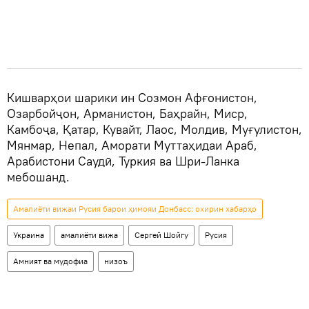
Кишварҳои шарики ин Созмон Афғонистон,
Озарбойҷон, Арманистон, Баҳрайн, Миср,
Камбоҷа, Қатар, Кувайт, Лаос, Молдив, Муғулистон,
Мянмар, Непал, Аморати Муттаҳидаи Араб,
Арабистони Саудӣ, Туркия ва Шри-Ланка
мебошанд.
Амалиёти вижаи Русия барои ҳимояи Донбасс: охирин хабарҳо
Украина
амалиёти вижа
Сергей Шойгу
Русия
Амният ва мудофиа
низоъ