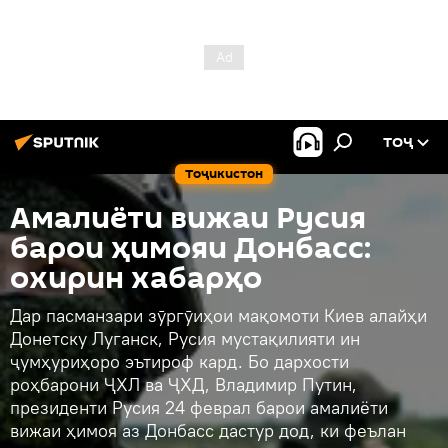
ТОҶ
Тоҷикистон
Амалиёти вижаи Русия
барои ҳимояи Донбасс:
охирин хабарҳо
Дар пасманзари зӯргӯиҳои мақомоти Киев алайҳи
Донетску Луганск, Русия мустақилияти ин
ҷумҳуриҳоро эътироф кард. Бо дархости
роҳбарони ҶХЛ ва ҶХД, Владимир Путин,
президенти Русия 24 феврал барои амалиёти
вижаи ҳимоя аз Донбасс дастур дод, ки феълан