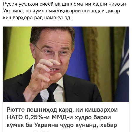
Русия усулҳои сиёсӣ ва дипломатии ҳалли низоъи
Украина, аз ҷумла миёнҷигарии созандаи дигар
кишварҳоро рад намекунад.
Рютте пешниҳод кард, ки кишварҳои
НАТО 0,25%-и ММД-и худро барои
кӯмак ба Украина ҷудо кунанд, хабар