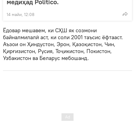
медиҳад Politico.
14 майи, 12:08
Ёдовар мешавем, ки СҲШ як созмони
байналмилалӣ аст, ки соли 2001 таъсис ёфтааст.
Аъзои он Ҳиндустон, Эрон, Қазоқистон, Чин,
Қирғизистон, Русия, Тоҷикистон, Покистон,
Узбакистон ва Беларус мебошанд.