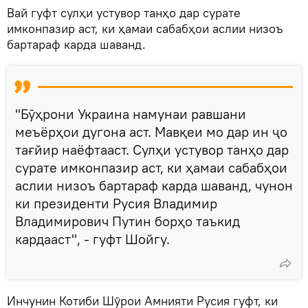
Вай гуфт сулҳи устувор танҳо дар сурате
имконпазир аст, ки ҳамаи сабабҳои аслии низоъ
бартараф карда шаванд.
"Бӯҳрони Украина намунаи равшани
меъёрҳои дугона аст. Мавқеи мо дар ин ҷо
тағйир наёфтааст. Сулҳи устувор танҳо дар
сурате имконпазир аст, ки ҳамаи сабабҳои
аслии низоъ бартараф карда шаванд, чунон
ки президенти Русия Владимир
Владимирович Путин борҳо таъкид
кардааст", - гуфт Шойгу.
Инчунин Котиби Шӯрои Амнияти Русия гуфт, ки