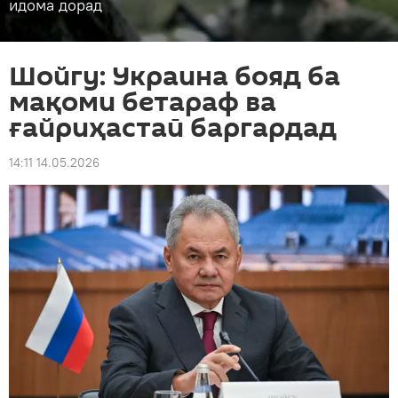
идома дорад
Шойгу: Украина бояд ба
мақоми бетараф ва
ғайриҳастаӣ баргардад
14:11 14.05.2026