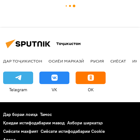
Тоҷикистон
ДАР ТОҶИКИСТОН
ОСИЁИ МАРКАЗӢ
РУСИЯ
СИЁСАТ
ИҚ
Telegram
VK
OK
Дар бораи лоиҳа
Тамос
Қоидаи истифодабарии мавод
Ахбори ширкатҳо
Сиёсати махфият
Сиёсати истифодабарии Cookie
Алоқа