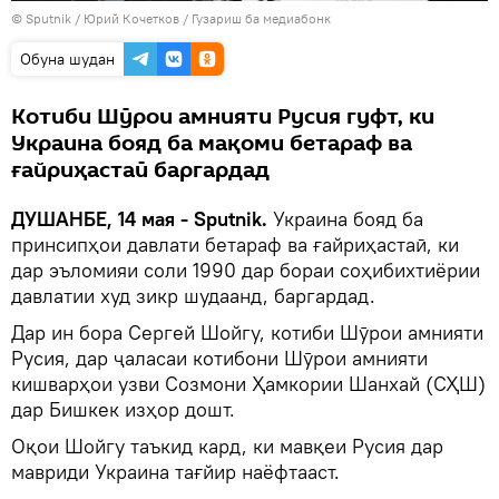
©
Sputnik
/ Юрий Кочетков
/
Гузариш ба медиабонк
Обуна шудан
Котиби Шӯрои амнияти Русия гуфт, ки
Украина бояд ба мақоми бетараф ва
ғайриҳастаӣ баргардад
ДУШАНБЕ, 14 мая - Sputnik.
Украина бояд ба
принсипҳои давлати бетараф ва ғайриҳастаӣ, ки
дар эъломияи соли 1990 дар бораи соҳибихтиёрии
давлатии худ зикр шудаанд, баргардад.
Дар ин бора Сергей Шойгу, котиби Шӯрои амнияти
Русия, дар ҷаласаи котибони Шӯрои амнияти
кишварҳои узви Созмони Ҳамкории Шанхай (СҲШ)
дар Бишкек изҳор дошт.
Оқои Шойгу таъкид кард, ки мавқеи Русия дар
мавриди Украина тағйир наёфтааст.