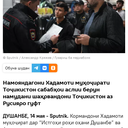
©
Sputnik
/ Александр Кряжев
/
Гузариш ба медиабонк
Обуна шудан
Намояндагони Хадамоти муҳоҷирати
Тоҷикистон сабабҳои аслии берун
намудани шаҳрвандони Тоҷикистон аз
Русияро гуфт
ДУШАНБЕ, 14 мая - Sputnik.
Кормандони Хадамоти
муҳоҷират дар “Истгоҳи роҳи оҳани Душанбе” ва