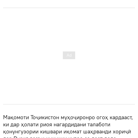
Мақомоти Тоҷикистон муҳоҷиронро огоҳ кардааст,
ки дар ҳолати риоя нагардидани талаботи
қонунгузории кишвари иқомат шаҳрванди хориҷӣ