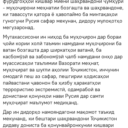
фурудгоҳҳои кишвар миёни шаҳрвандони ҷумҳурӣ
- муҳоҷирони меҳнатии бозгашта ва шаҳрвандоне,
ки тавассути қатора ё ҳавопаймо ба минтақаҳои
гуногуни Русия сафар мекунан, дидору мулоқотҳо
мегузаронад.
Мутахассисони ин ниҳод ба муҳоҷирон дар бораи
ҷойи кории холӣ таъмин намудани муҳоҷирони ба
ватан бозгашта дар ширкатҳои ватанӣ, ба
касбомӯзӣ ва забономӯзӣ ҷалб намудани онҳо дар
муассисаҳои таълимии Вазорати меҳнат,
муҳоҷират ва шуғли аҳолии Тоҷикистон, инчунин
омодагӣ пеш аз сафар, пешгирии ҳодисаҳои
пайвастани ҷавонон ба ҳизбу ҳаракатҳои
террористию экстремистӣ, одамрабоӣ ва
донистани қонунҳои нави Русия дар самти
муҳоҷират маълумот медиҳанд.
Дар ин дидорҳо намояндагони мақомот таъкид
мекунанд, ки бештари шаҳрвандони Тоҷикистон
дидаву дониста ба қонунвайронкунии кишвари