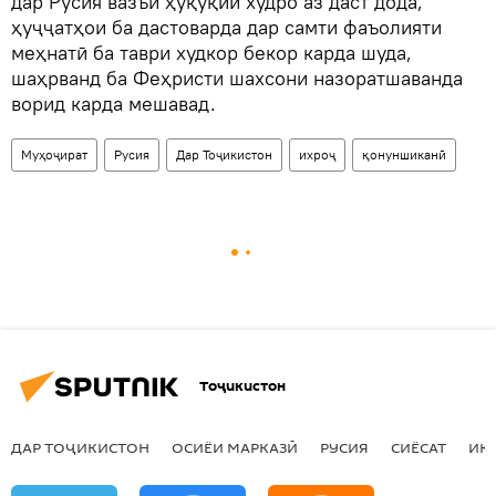
дар Русия вазъи ҳуқуқии худро аз даст дода,
ҳуҷҷатҳои ба дастоварда дар самти фаъолияти
меҳнатӣ ба таври худкор бекор карда шуда,
шаҳрванд ба Феҳристи шахсони назоратшаванда
ворид карда мешавад.
Муҳоҷират
Русия
Дар Тоҷикистон
ихроҷ
қонуншиканӣ
Тоҷикистон
ДАР ТОҶИКИСТОН
ОСИЁИ МАРКАЗӢ
РУСИЯ
СИЁСАТ
ИҚ