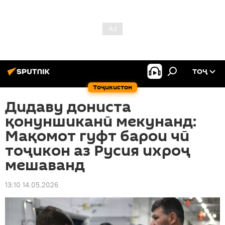
ТОҶ
Тоҷикистон
Дидаву дониста
қонуншиканӣ мекунанд:
Мақомот гуфт барои чӣ
тоҷикон аз Русия ихроҷ
мешаванд
13:10 14.05.2026