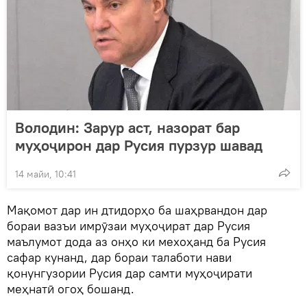
Володин: Зарур аст, назорат бар
муҳоҷирон дар Русия пурзур шавад
14 майи, 10:41
Мақомот дар ин дтидорҳо ба шаҳрвандон дар
бораи вазъи имрӯзаи муҳоҷират дар Русия
маълумот дода аз онҳо ки мехоҳанд ба Русия
сафар кунанд, дар бораи талаботи нави
қонунгузории Русия дар самти муҳоҷирати
меҳнатӣ огоҳ бошанд.