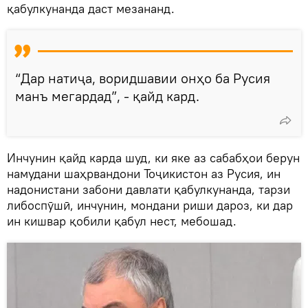
қабулкунанда даст мезананд.
“Дар натиҷа, воридшавии онҳо ба Русия
манъ мегардад”, - қайд кард.
Инчунин қайд карда шуд, ки яке аз сабабҳои берун
намудани шаҳрвандони Тоҷикистон аз Русия, ин
надонистани забони давлати қабулкунанда, тарзи
либоспӯшӣ, инчунин, мондани риши дароз, ки дар
ин кишвар қобили қабул нест, мебошад.