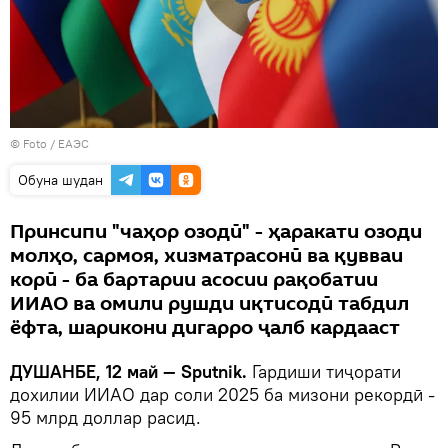
© Foto /
ЕАЭС
Обуна шудан
Принсипи "чаҳор озодӣ" - ҳаракати озоди
молҳо, сармоя, хизматрасонӣ ва қувваи
корӣ - ба бартарии асосии рақобатии
ИИАО ва омили рушди иқтисодӣ табдил
ёфта, шарикони дигарро ҷалб кардааст
ДУШАНБЕ, 12 май — Sputnik.
Гардиши тиҷорати
дохилии ИИАО дар соли 2025 ба мизони рекордӣ -
95 млрд доллар расид.