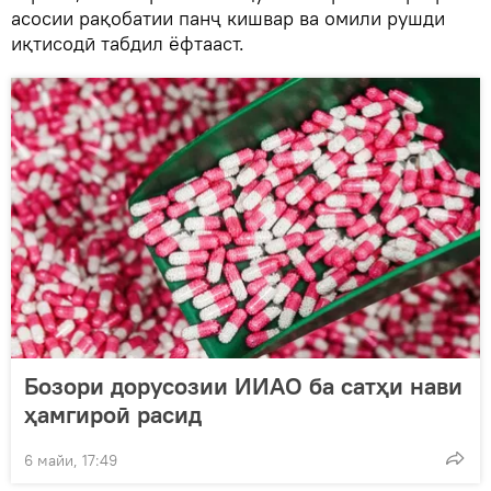
асосии рақобатии панҷ кишвар ва омили рушди
иқтисодӣ табдил ёфтааст.
Бозори дорусозии ИИАО ба сатҳи нави
ҳамгироӣ расид
6 майи, 17:49