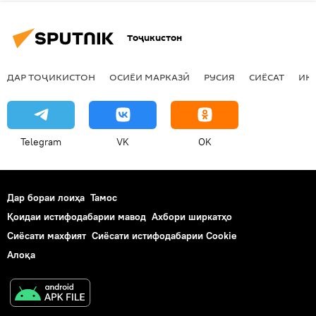
Тоҷикистон
ДАР ТОҶИКИСТОН
ОСИЁИ МАРКАЗӢ
РУСИЯ
СИЁСАТ
ИҚ
Telegram
VK
OK
Дар бораи лоиҳа
Тамос
Қоидаи истифодабарии мавод
Ахбори ширкатҳо
Сиёсати махфият
Сиёсати истифодабарии Cookie
Алоқа