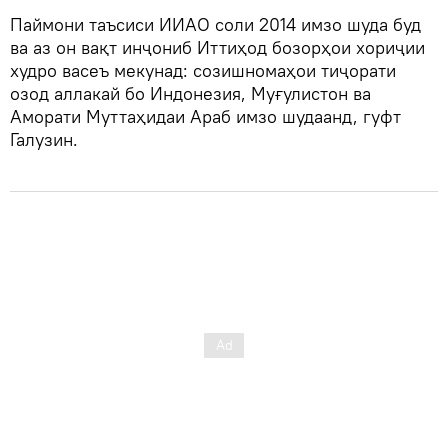
Паймони таъсиси ИИАО соли 2014 имзо шуда буд
ва аз он вақт инҷониб Иттиҳод бозорҳои хориҷии
худро васеъ мекунад: созишномаҳои тиҷорати
озод аллакай бо Индонезия, Муғулистон ва
Аморати Муттаҳидаи Араб имзо шудаанд, гуфт
Галузин.