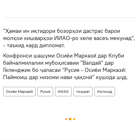
"Ҳамаи ин иқтидори бозорҳои дастрас барои
молҳои кишварҳои ИИАО-ро хеле васеъ мекунад",
- таъкид кард дипломат.
Конфронси шашуми Осиёи Марказӣ дар Клуби
байналмилалии мубоҳисавии "Валдай" дар
Геленджик бо ҷаласаи "Русия - Осиёи Марказӣ:
Паймоиш дар низоми нави ҷаҳонӣ" кушода шуд.
Осиёи Марказӣ
Русия
ИИАО
тиҷорат
Иқтисод