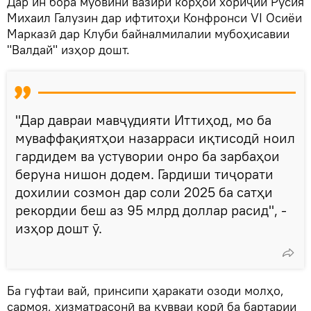
Дар ин бора муовини вазири корҳои хориҷии Русия
Михаил Галузин дар ифтитоҳи Конфронси VI Осиёи
Марказӣ дар Клуби байналмилалии мубоҳисавии
"Валдай" изҳор дошт.
"Дар давраи мавҷудияти Иттиҳод, мо ба
муваффақиятҳои назарраси иқтисодӣ ноил
гардидем ва устувории онро ба зарбаҳои
беруна нишон додем. Гардиши тиҷорати
дохилии созмон дар соли 2025 ба сатҳи
рекордии беш аз 95 млрд доллар расид", -
изҳор дошт ӯ.
Ба гуфтаи вай, принсипи ҳаракати озоди молҳо,
сармоя, хизматрасонӣ ва қувваи корӣ ба бартарии