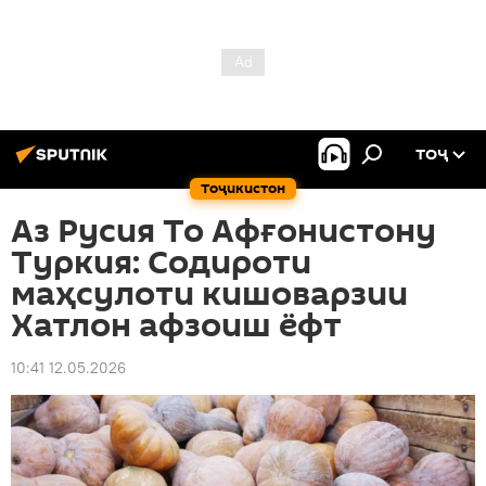
ТОҶ
Тоҷикистон
Аз Русия То Афғонистону
Туркия: Содироти
маҳсулоти кишоварзии
Хатлон афзоиш ёфт
10:41 12.05.2026