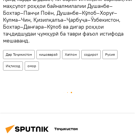
маҳсулот роҳҳои байналмилалии Душанбе–
Бохтар–Панҷи Поён, Душанбе–Кӯлоб–Хоруғ–
Кулма–Чин, Қизилқалъа–Ҷарбуҷа–Ӯзбекистон,
Бохтар–Данғара–Кӯлоб ва дигар роҳҳои
таҷдидшудаи ҷумҳурӣ ба таври фаъол истифода
мешаванд.
Дар Тоҷикистон
кишоварзӣ
Хатлон
содирот
Русия
Иқтисод
омор
Тоҷикистон