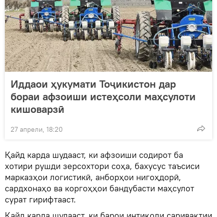
Иддаои ҳукумати Тоҷикистон дар
бораи афзоиши истеҳсоли маҳсулоти
кишоварзӣ
27 апрели, 18:20
Қайд карда шудааст, ки афзоиши содирот ба
хотири рушди зерсохтори соҳа, бахусус таъсиси
марказҳои логистикӣ, анборҳои нигоҳдорӣ,
сардхонаҳо ва коргоҳҳои бандубасти маҳсулот
сурат гирифтааст.
Қайд карда шудааст, ки барои интиқоли саривақтии