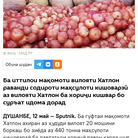
© Фото : МИД РТ
Обуна шудан
Ба иттилои мақомоти вилояти Хатлон
раванди содироти маҳсулоти кишоварзӣ
аз вилояти Хатлон ба хориҷи кишвар бо
суръат идома дорад
ДУШАНБЕ, 12 май — Sputnik.
Ба гуфтаи мақомоти
Хатлон ахиран аз ҳудуди вилоят 20 мошини
боркаш бо зиёда аз 440 тонна маҳсулоти
кишоварзӣ ба давлатҳои хориҷӣ равон карда шуд.