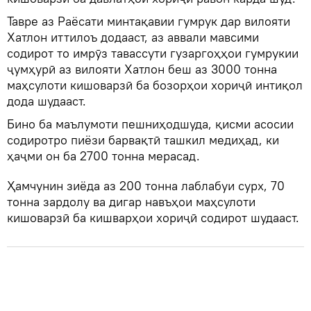
Тавре аз Раёсати минтақавии гумрук дар вилояти
Хатлон иттилоъ додааст, аз аввали мавсими
содирот то имрӯз тавассути гузаргоҳҳои гумрукии
ҷумҳурӣ аз вилояти Хатлон беш аз 3000 тонна
маҳсулоти кишоварзӣ ба бозорҳои хориҷӣ интиқол
дода шудааст.
Бино ба маълумоти пешниҳодшуда, қисми асосии
содиротро пиёзи барвақтӣ ташкил медиҳад, ки
ҳаҷми он ба 2700 тонна мерасад.
Ҳамчунин зиёда аз 200 тонна лаблабуи сурх, 70
тонна зардолу ва дигар навъҳои маҳсулоти
кишоварзӣ ба кишварҳои хориҷӣ содирот шудааст.