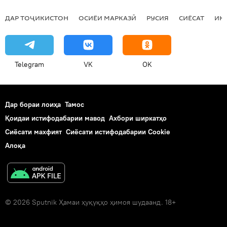
ДАР ТОҶИКИСТОН
ОСИЁИ МАРКАЗӢ
РУСИЯ
СИЁСАТ
ИҚ
Telegram
VK
OK
Дар бораи лоиҳа
Тамос
Қоидаи истифодабарии мавод
Ахбори ширкатҳо
Сиёсати махфият
Сиёсати истифодабарии Cookie
Алоқа
© 2026 Sputnik Ҳамаи ҳуқуқҳо ҳимоя шудаанд. 18+