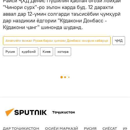
Раиси ҶХД Денис Пушилин қаблан оғози лоиҳаи
"Чинори сурх"-ро эълон карда буд. 12 дарахти
аввал дар 12-умин солгарди таъсисёбии ҷумҳурӣ
дар наздикии ёдгории "Кӯдакони Донбасс -
Кӯдакони ҷанг" шинонда шуданд.
Амалиёти вижаи Русия барои ҳимояи Донбасс: охирин хабарҳо
ҶМД
Русия
қурбонӣ
Киев
хотира
Тоҷикистон
ДАР ТОҶИКИСТОН
ОСИЁИ МАРКАЗӢ
РУСИЯ
СИЁСАТ
ИҚ