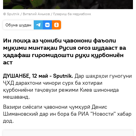
©
Sputnik
/ Виталий Аньков
/
Гузариш ба медиабонк
Обуна шудан
Ин лоиҳа аз ҷониби ҷавонони фаъоли
муқими минтақаи Русия оғоз шудааст ва
ҳадафаш гиромидошти руҳи қурбониён
аст
ДУШАНБЕ, 12 май - Sputnik.
Дар шаҳрҳои гуногуни
ҶХД дарахтони чинори сурх ба хотираи
қурбониёни таҷовузи режими Киев шинонида
мешаванд.
Вазири сиёсати ҷавонони ҷумҳурӣ Денис
Шимановский дар ин бора ба РИА "Новости" хабар
дод.