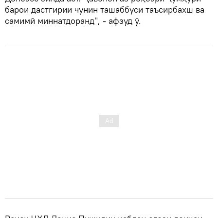
барои дастгирии чунин ташаббуси таъсирбахш ва
самимӣ миннатдоранд", - афзуд ӯ.