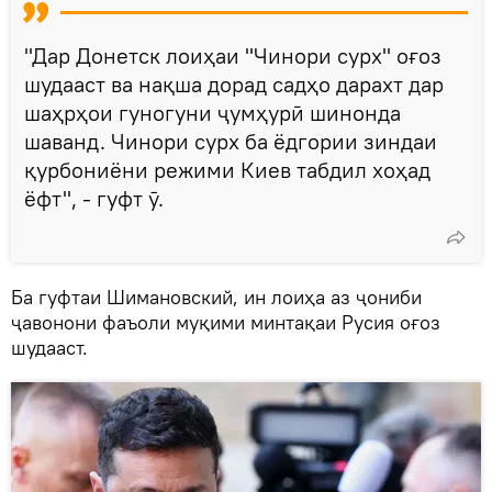
"Дар Донетск лоиҳаи "Чинори сурх" оғоз
шудааст ва нақша дорад садҳо дарахт дар
шаҳрҳои гуногуни ҷумҳурӣ шинонда
шаванд. Чинори сурх ба ёдгории зиндаи
қурбониёни режими Киев табдил хоҳад
ёфт", - гуфт ӯ.
Ба гуфтаи Шимановский, ин лоиҳа аз ҷониби
ҷавонони фаъоли муқими минтақаи Русия оғоз
шудааст.