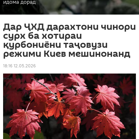
идома дорад
Дар ҶХД дарахтони чинори
сурх ба хотираи
қурбониёни таҷовузи
режими Киев мешинонанд
18:16 12.05.2026