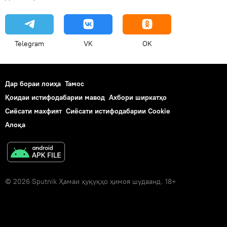
Telegram
VK
OK
Дар бораи лоиҳа
Тамос
Қоидаи истифодабарии мавод
Ахбори ширкатҳо
Сиёсати махфият
Сиёсати истифодабарии Cookie
Алоқа
© 2026 Sputnik Ҳамаи ҳуқуқҳо ҳимоя шудаанд. 18+