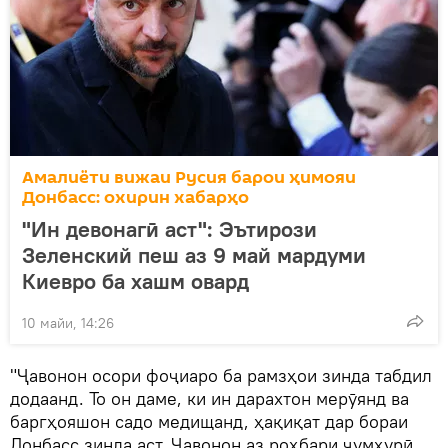
Амалиёти вижаи Русия барои ҳимояи
Донбасс: охирин хабарҳо
"Ин девонагӣ аст": Эътирози
Зеленский пеш аз 9 май мардуми
Киевро ба хашм овард
10 майи, 14:26
"Ҷавонон осори фоҷиаро ба рамзҳои зинда табдил
додаанд. То он даме, ки ин дарахтон мерӯянд ва
баргҳояшон садо медищанд, ҳақиқат дар бораи
Донбасс зинда аст. Ҷавонон аз роҳбари ҷумҳурӣ