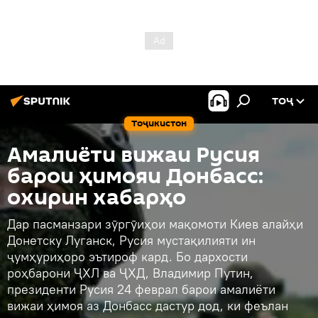
ТОҶ
Тоҷикистон
Амалиёти вижаи Русия
барои ҳимояи Донбасс:
охирин хабарҳо
Дар пасманзари зӯргӯиҳои мақомоти Киев алайҳи
Донетску Луганск, Русия мустақилияти ин
ҷумҳуриҳоро эътироф кард. Бо дархости
роҳбарони ҶХЛ ва ҶХД, Владимир Путин,
президенти Русия 24 феврал барои амалиёти
вижаи ҳимоя аз Донбасс дастур дод, ки феълан