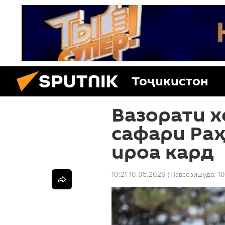
Тоҷикистон
Вазорати х
сафари Ра
ироа кард
10:21 10.05.2026
(Навсозишуда:
10