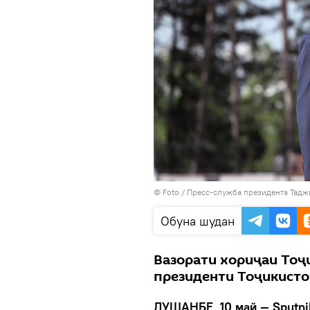
© Foto /
Пресс-служба президента Тадж
Обуна шудан
Вазорати хориҷаи Тоҷ
президенти Тоҷикисто
ДУШАНБЕ, 10 май — Sputni