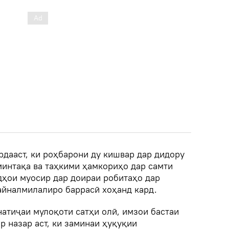
рдааст, ки роҳбарони ду кишвар дар дидору
минтақа ва таҳкими ҳамкориҳо дар самти
дҳои муосир дар доираи робитаҳо дар
айналмилалиро баррасӣ хоҳанд кард.
 натиҷаи мулоқоти сатҳи олӣ, имзои бастаи
р назар аст, ки заминаи ҳуқуқии