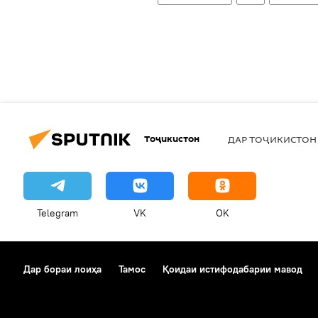
Тоҷикистон
ДАР ТОҶИКИСТОН
Telegram
VK
OK
Дар бораи лоиҳа
Тамос
Қоидаи истифодабарии мавод