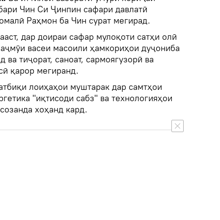
ҳбари Чин Си Ҷинпин сафари давлатӣ
омалӣ Раҳмон ба Чин сурат мегирад.
дааст, дар доираи сафар мулоқоти сатҳи олӣ
 маҷмӯи васеи масоили ҳамкориҳои дуҷониба
д ва тиҷорат, саноат, сармоягузорӣ ва
сӣ қарор мегиранд.
атбиқи лоиҳаҳои муштарак дар самтҳои
ргетика "иқтисоди сабз" ва технологияҳои
созанда хоҳанд кард.