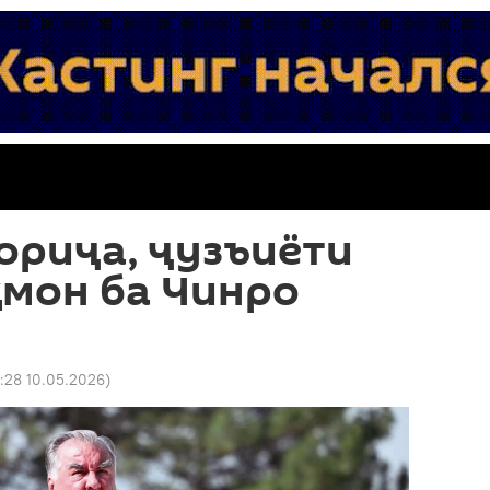
ориҷа, ҷузъиёти
ҳмон ба Чинро
:28 10.05.2026
)