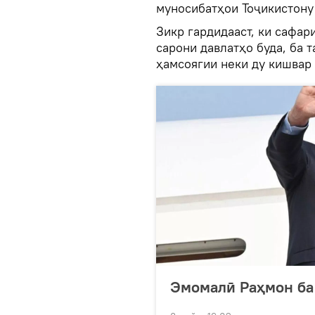
муносибатҳои Тоҷикистону
Зикр гардидааст, ки сафа
сарони давлатҳо буда, ба 
ҳамсоягии неки ду кишвар 
Эмомалӣ Раҳмон ба