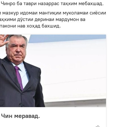
 Чинро ба таври назаррас таҳким мебахшад.
ри мазкур идомаи мантиқии муколамаи сиёсии
таҳкими дӯстии деринаи мардумон ва
такони нав хоҳад бахшид.
 Чин меравад.