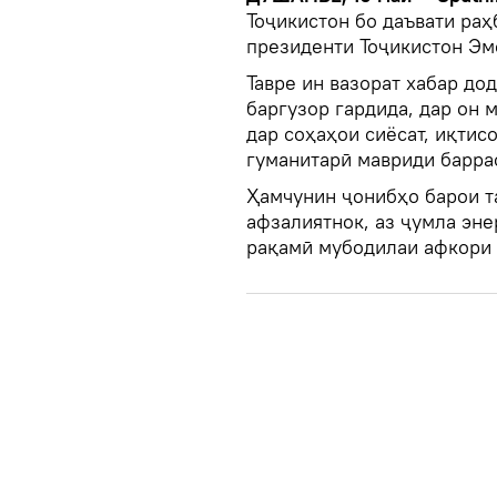
Тоҷикистон бо даъвати ра
президенти Тоҷикистон Эм
Тавре ин вазорат хабар до
баргузор гардида, дар он
дар соҳаҳои сиёсат, иқтисо
гуманитарӣ мавриди барра
Ҳамчунин ҷонибҳо барои т
афзалиятнок, аз ҷумла эне
рақамӣ мубодилаи афкори 