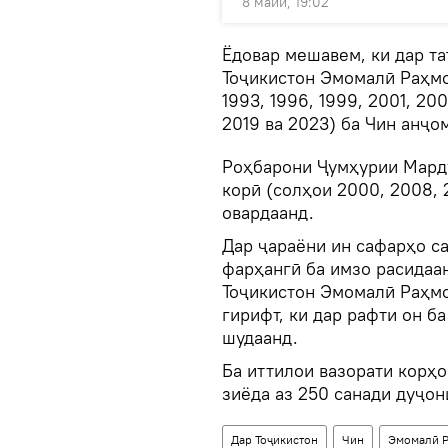
8 майи, 19:02
Ёдовар мешавем, ки дар т
Тоҷикистон Эмомалӣ Раҳмо
1993, 1996, 1999, 2001, 200
2019 ва 2023) ба Чин анҷом
Роҳбарони Ҷумҳурии Марду
корӣ (солҳои 2000, 2008, 
овардаанд.
Дар ҷараёни ин сафарҳо с
фарҳангӣ ба имзо расидаа
Тоҷикистон Эмомалӣ Раҳмо
гирифт, ки дар рафти он б
шудаанд.
Ба иттилои вазорати корҳ
зиёда аз 250 санади дуҷон
Дар Тоҷикистон
Чин
Эмомалӣ 