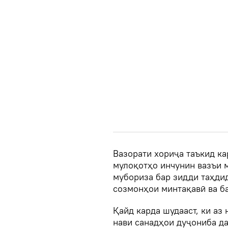
Вазорати хориҷа таъкид ка
мулоқотҳо инчунин вазъи 
мубориза бар зидди таҳди
созмонҳои минтақавӣ ва б
Қайд карда шудааст, ки аз
нави санадҳои дуҷониба да