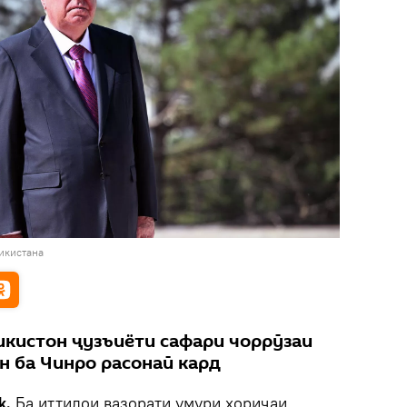
икистана
икистон ҷузъиёти сафари чоррӯзаи
н ба Чинро расонаӣ кард
k.
Ба иттилои вазорати умури хориҷаи