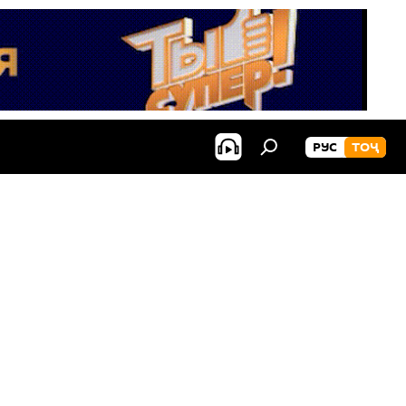
РУС
ТОҶ