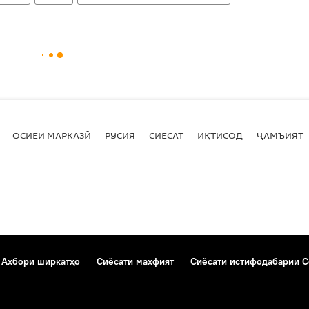
ОСИЁИ МАРКАЗӢ
РУСИЯ
СИЁСАТ
ИҚТИСОД
ҶАМЪИЯТ
Ахбори ширкатҳо
Сиёсати махфият
Сиёсати истифодабарии C