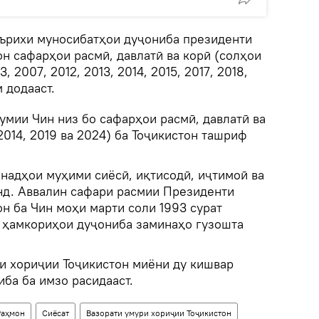
аърихи муносибатҳои дуҷониба президенти
н сафарҳои расмӣ, давлатӣ ва корӣ (солҳои
3, 2007, 2012, 2013, 2014, 2015, 2017, 2018,
 додааст.
мии Чин низ бо сафарҳои расмӣ, давлатӣ ва
2014, 2019 ва 2024) ба Тоҷикистон ташриф
анадҳои муҳими сиёсӣ, иқтисодӣ, иҷтимоӣ ва
нд. Аввалин сафари расмии Президенти
н ба Чин моҳи марти соли 1993 сурат
а ҳамкориҳои дуҷониба заминаҳо гузошта
ои хориҷии Тоҷикистон миёни ду кишвар
иба ба имзо расидааст.
Раҳмон
Сиёсат
Вазорати умури хориҷии Тоҷикистон