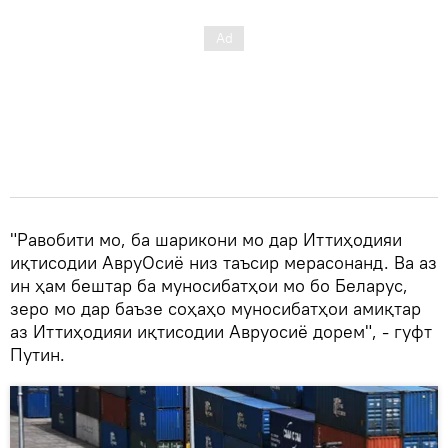
"Равобити мо, ба шарикони мо дар Иттиҳодияи
иқтисодии АвруОсиё низ таъсир мерасонанд. Ва аз
ин ҳам бештар ба муносибатҳои мо бо Беларус,
зеро мо дар баъзе соҳаҳо муносибатҳои амиқтар
аз Иттиҳодияи иқтисодии Авруосиё дорем", - гуфт
Путин.