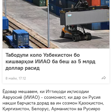
Табодули коло Узбекистон бо
кишварҳои ИИАО ба беш аз 5 млрд
доллар расид
8 майи, 17:12
Ёдовар мешавем, ки Иттиҳоди иқтисодии
Авруосиё (ИИАО) - созмонест, ки дар он Русия
нақши барҷаста дорад ва ин созмон Қазоқистон,
Қирғизистон, Белорус, Арманистон ва Русияро