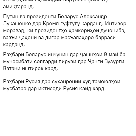
амиқтаранд.
Путин ва президенти Беларус Александр
Лукашенко дар Кремл гуфтугӯ карданд. Интизор
меравад, ки президентҳо ҳамкориҳои дуҷониба,
вазъи ҷаҳонӣ ва дигар масъалаҳоро баррасӣ
карданд.
Раҳбари Беларус инчунин дар ҷашнҳои 9 май ба
муносибати солгарди пирӯзӣ дар Ҷанги Бузурги
Ватанӣ иштирок кард.
Раҳбари Русия дар суханронии худ тамоюлҳои
мусбатро дар иқтисоди Русия қайд кард.