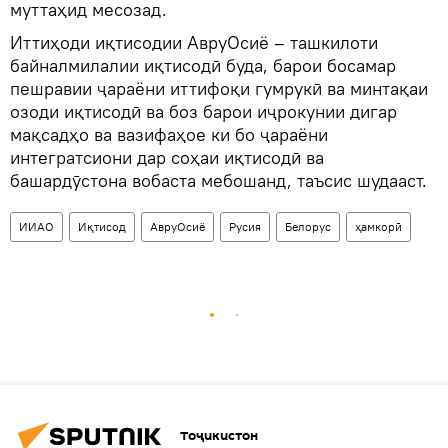
муттаҳид месозад.
Иттиҳоди иқтисодии АвруОсиё – ташкилоти
байналмилалии иқтисодӣ буда, барои босамар
пешравии ҷараёни иттифоқи гумрукӣ ва минтақаи
озоди иқтисодӣ ва боз барои иҷрокунии дигар
мақсадҳо ва вазифаҳое ки бо ҷараёни
интегратсиони дар соҳаи иқтисодӣ ва
башардӯстона вобаста мебошанд, таъсис шудааст.
ИИАО
Иқтисод
АвруОсиё
Русия
Белорус
ҳамкорӣ
Тоҷикистон