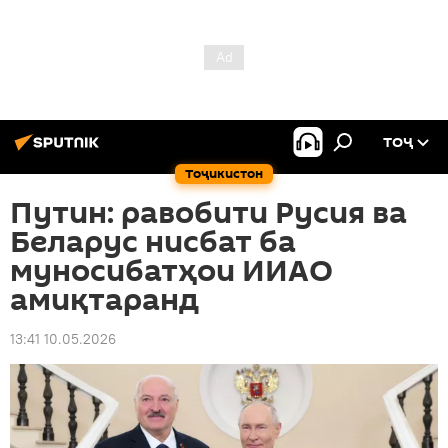
ТОҶ
Тоҷикистон
Путин: равобити Русия ва
Беларус нисбат ба
муносибатҳои ИИАО
амиқтаранд
13:41 10.05.2026