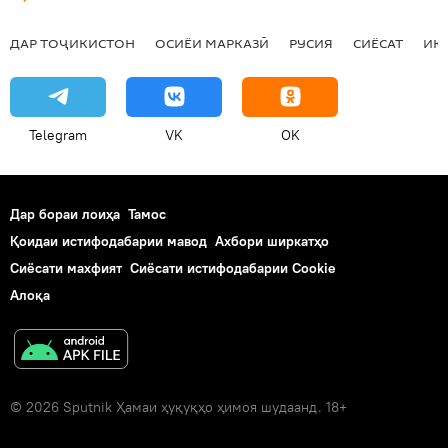
ДАР ТОҶИКИСТОН
ОСИЁИ МАРКАЗӢ
РУСИЯ
СИЁСАТ
ИҚ
Telegram
VK
OK
Дар бораи лоиҳа
Тамос
Қоидаи истифодабарии мавод
Ахбори ширкатҳо
Сиёсати махфият
Сиёсати истифодабарии Cookie
Алоқа
© 2026 Sputnik Ҳамаи ҳуқуқҳо ҳимоя шудаанд. 18+