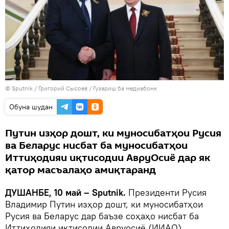
©
Sputnik
/ Григорий Сысоев
/
Гузариш ба медиабонк
Обуна шудан
Путин изҳор дошт, ки муносибатҳои Русия
ва Беларус нисбат ба муносибатҳои
Иттиҳодияи иқтисодии АвруОсиё дар як
қатор масъалаҳо амиқтаранд
ДУШАНБЕ, 10 май – Sputnik.
Президенти Русия
Владимир Путин изҳор дошт, ки муносибатҳои
Русия ва Беларус дар баъзе соҳаҳо нисбат ба
Иттиҳодияи иқтисодии Авруосиё (ИИАО)