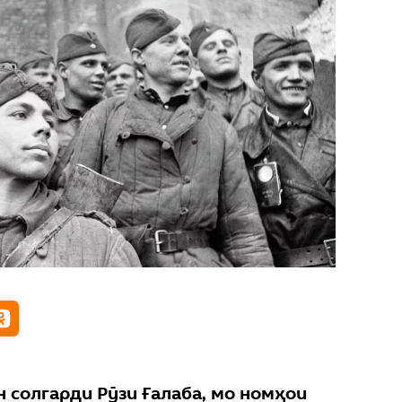
 солгарди Рӯзи Ғалаба, мо номҳои