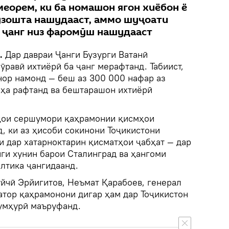
меорем, ки ба номашон ягон хиёбон ё
узошта нашудааст, аммо шуҷоати
и ҷанг низ фаромӯш нашудааст
k.
Дар давраи Ҷанги Бузурги Ватанӣ
равӣ ихтиёрӣ ба ҷанг мерафтанд. Табиист,
нор намонд — беш аз 300 000 нафар аз
бҳа рафтанд ва бештарашон ихтиёрӣ
ҳои сершумори қаҳрамонии қисмҳои
, ки аз ҳисоби сокинони Тоҷикистони
и дар хатарноктарин қисматҳои ҷабҳат — дар
ги хунин барои Сталинград ва ҳангоми
лтика ҷангидаанд.
йчӣ Эрйигитов, Неъмат Қарабоев, генерал
атор қаҳрамонони дигар ҳам дар Тоҷикистон
ҷумҳурӣ маъруфанд.