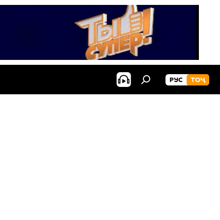
РУС
ТОҶ