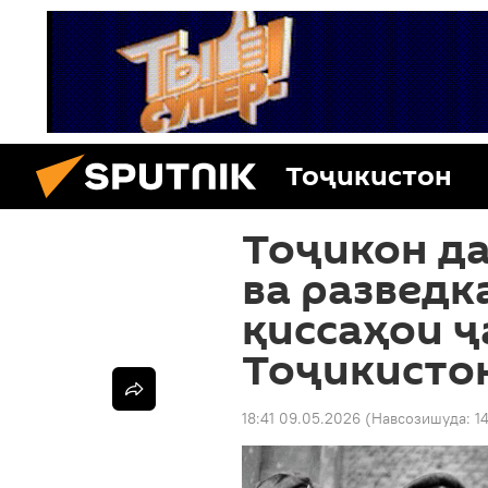
Тоҷикистон
Тоҷикон да
ва разведк
қиссаҳои ҷ
Тоҷикисто
18:41 09.05.2026
(Навсозишуда:
1