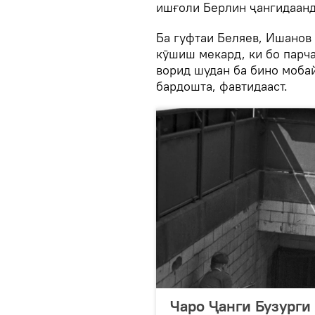
ишғоли Берлин ҷангидаанд,
Ба гуфтаи Беляев, Ишанов
кӯшиш мекард, ки бо парч
ворид шудан ба бино моба
бардошта, фавтидааст.
Чаро Ҷанги Бузурги