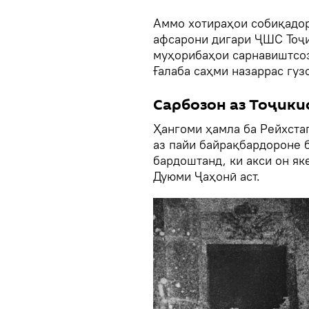
Аммо хотираҳои собиқадор
афсарони дигари ҶШС Тоҷи
муҳорибаҳои сарнавиштсоз
Ғалаба саҳми назаррас гуз
Сарбозон аз Тоҷики
Ҳангоми ҳамла ба Рейхстаг
аз пайи байрақбардороне 
бардоштанд, ки акси он як
Дуюми Ҷаҳонӣ аст.