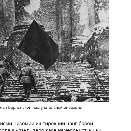
этап Берлинской наступательной операции
 қисми низомии иштирокчии ҷанг барои
ода шуданд, зеро касе намедонист, ки кӣ