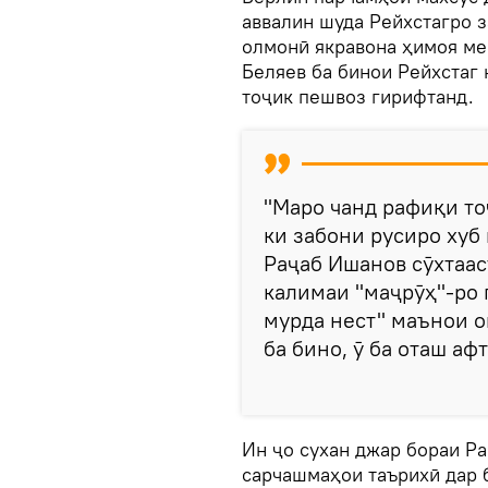
аввалин шуда Рейхстагро з
олмонӣ якравона ҳимоя мек
Беляев ба бинои Рейхстаг 
тоҷик пешвоз гирифтанд.
"Маро чанд рафиқи то
ки забони русиро хуб 
Раҷаб Ишанов сӯхтааст
калимаи "маҷрӯҳ"-ро 
мурда нест" маънои о
ба бино, ӯ ба оташ афт
Ин ҷо сухан джар бораи Р
сарчашмаҳои таърихӣ дар б