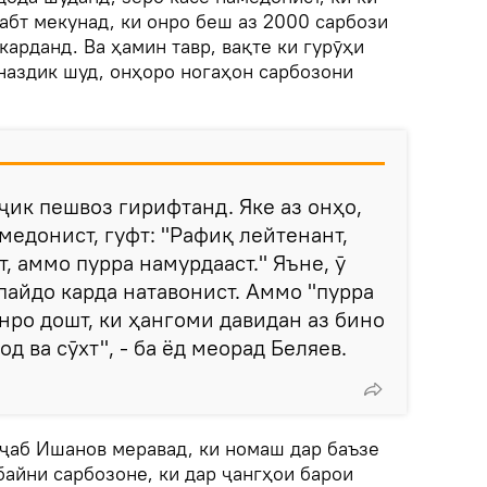
абт мекунад, ки онро беш аз 2000 сарбози
арданд. Ва ҳамин тавр, вақте ки гурӯҳи
наздик шуд, онҳоро ногаҳон сарбозони
ҷик пешвоз гирифтанд. Яке аз онҳо,
медонист, гуфт: "Рафиқ лейтенант,
, аммо пурра намурдааст." Яъне, ӯ
пайдо карда натавонист. Аммо "пурра
нро дошт, ки ҳангоми давидан аз бино
од ва сӯхт", - ба ёд меорад Беляев.
аҷаб Ишанов меравад, ки номаш дар баъзе
айни сарбозоне, ки дар ҷангҳои барои