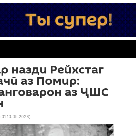
р назди Рейхстаг
ачӣ аз Помир:
анговарон аз ҶШС
н
4:01 10.05.2026
)