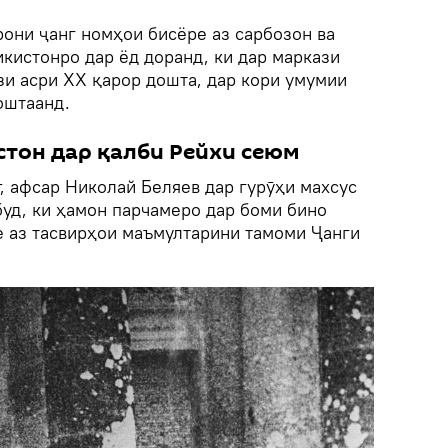
они ҷанг номҳои бисёре аз сарбозон ва
кистонро дар ёд доранд, ки дар маркази
и асри ХХ қарор дошта, дар кори умумии
оштаанд.
стон дар қалби Рейхи сеюм
, афсар Николай Беляев дар гурӯҳи махсус
буд, ки ҳамон парчамеро дар боми бино
е аз тасвирҳои маъмултарини тамоми Ҷанги