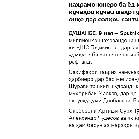
қаҳрамононеро ба ёд 
кӯчаҳои кӯчаи шаҳр г
онҳо дар солҳои сахт
ДУШАНБЕ, 9 мая — Sputni
миллионҳо шаҳрвандони шӯ
ки ҶШС Тоҷикистон дар ка
ҷумҳурӣ ба хатти пеши ҷа
рафтанд.
Саҳифаҳои таърих намуна
ҳарбиеро дар бар мегиранд
Шӯравӣ ташкил шудаанд, к
муҳорибаи Маскав, дар ҷан
аксулҳуҷуми Донбасс ва Ба
Сарбозони Артиши Сурх Тӯ
Александр Чудесов ва як қ
ва ҳам берун аз марзҳои 