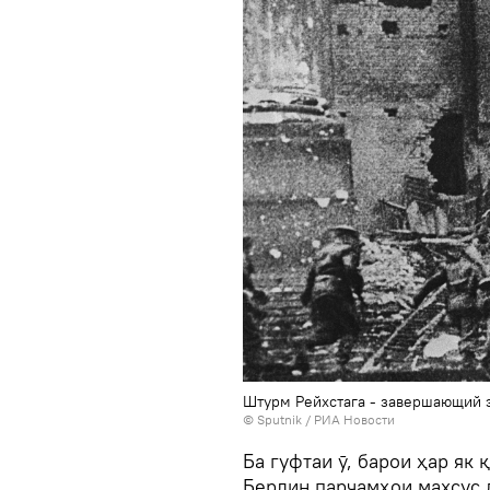
Штурм Рейхстага - завершающий 
©
Sputnik
/ РИА Новости
Ба гуфтаи ӯ, барои ҳар як
Берлин парчамҳои махсус д