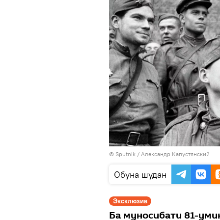
©
Sputnik
/ Александр Капустянский
Обуна шудан
Эксклюзив
Ба муносибати 81-умин