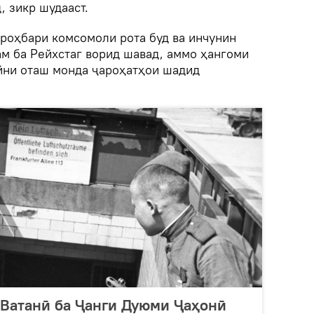
 зикр шудааст.
 роҳбари комсомоли рота буд ва инчунин
ам ба Рейхстаг ворид шавад, аммо ҳангоми
йни оташ монда ҷароҳатҳои шадид
 Ватанӣ ба Ҷанги Дуюми Ҷаҳонӣ