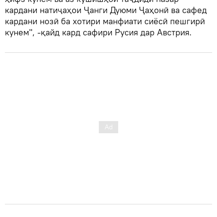
кардани натиҷаҳои Ҷанги Дуюми Ҷаҳонӣ ва сафед
кардани нозӣ ба хотири манфиати сиёсӣ пешгирӣ
кунем", -қайд кард сафири Русия дар Австрия.