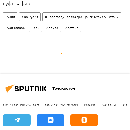
гуфт сафир.
Русия
Дар Русия
81-солгарди Ғалаба дар Ҷанги Бузурги Ватанӣ
Рӯзи ғалаба
нозӣ
Аврупо
Австрия
Тоҷикистон
ДАР ТОҶИКИСТОН
ОСИЁИ МАРКАЗӢ
РУСИЯ
СИЁСАТ
ИҚ