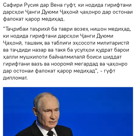
Сафири Русия дар Вена гуфт, ки нодида гирифтани
дарсҳои Ҷанги Дуюми Ҷаҳонӣ ҷаҳонро дар остонаи
фалокат қарор медиҳад.
"Таҷрибаи таърихӣ ба таври возеҳ нишон медиҳад,
ки нодида гирифтани дарсҳои Ҷанги Дуюми
Ҷаҳонӣ, ташвиқ ва таблиғи эҳсосоти милитаристӣ
ва таҷдиди назар ва такя ба усулҳои қудрат барои
ҳалли мушкилоти байналмилалӣ боиси шиддат
гирифтани вазъ ва нооромӣ мегардад ва ҷаҳонро
дар остонаи фалокат қарор медиҳад", - гуфт
дипломат.