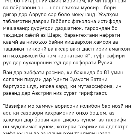
"Мо бо нигаронии амиқ мебинем, ки чӣ тавр нозӣ
ва пайравони он – неонозиҳои муосир - бори
дигар дар Аврупо сар боло мекунанд. Усулҳои
таблиғотии давраи Геббелс фаъолона истифода
мешаванд: дурӯғҳои даҳшатнок, тарсондан бо
таҳдиди хаёлӣ аз Шарқ, барангехтани нафрати
қавмӣ ва низоъҳо байни кишварҳои ҳамсоя ва
ташвиқи пинҳонӣ ва аксар вақт дастгирии амалҳои
иттиҳодияҳои ба ном неонатсистӣ”, гуфт сафири
рус дар суханронии худ дар сафорати Русия.
Вай дар зиёфати расмие, ки бахшида ба 81-умин
солагии пирӯзӣ дар Ҷанги Бузурги Ватанӣ
баргузор шуд, илова кард, ки мутаассифона, ин
раванд дар Австрия низ сурат гирифтааст.
"Вазифаи мо ҳамчун ворисони ғолибон бар нозӣ ин
аст, ки сазовори қаҳрамонии онҳо бошем, аз
ҳақиқат дар бораи ҷанг дифоъ кунем, аз таҳрифи
он муқовимат кунем, хотираи таърихӣ ва адолатро
ҳифз кунем ва аз кӯшишҳои таҷдиди назар