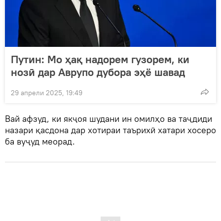
Путин: Мо ҳақ надорем гузорем, ки
нозӣ дар Аврупо дубора эҳё шавад
29 апрели 2025, 19:49
Вай афзуд, ки якҷоя шудани ин омилҳо ва таҷдиди
назари қасдона дар хотираи таърихӣ хатари хосеро
ба вуҷуд меорад.