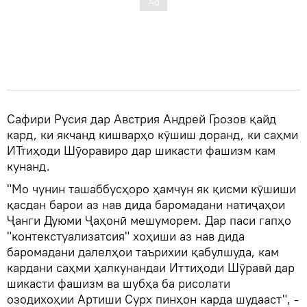
Сафири Русия дар Австрия Андрей Грозов қайд
кард, ки якчанд кишварҳо кӯшиш доранд, ки саҳми
ИТтиҳоди Шӯоравиро дар шикасти фашизм кам
кунанд.
"Мо чунин ташаббусҳоро ҳамчун як қисми кӯшиши
қасдан барои аз нав дида баромадани натиҷаҳои
Ҷанги Дуюми Ҷаҳонӣ мешуморем. Дар паси гапҳо
"контекстуализатсия" хоҳиши аз нав дида
баромадани далелҳои таърихии қабулшуда, кам
кардани саҳми ҳалкунандаи Иттиҳоди Шӯравӣ дар
шикасти фашизм ва шубҳа ба рисолати
озодихоҳии Артиши Сурх пинҳон карда шудааст", -