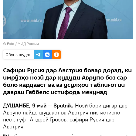
© Foto /
МИД России
Обуна шудан
Сафири Русия дар Австрия бовар дорад, ки
имрӯзҳо нозӣ дар ҳудуди Аврупо боз сар
боло кардааст ва аз усулҳои таблиғотии
давраи Геббелс истифода мекунад
ДУШАНБЕ, 9 май — Sputnik.
Нозӣ бори дигар дар
Аврупо пайдо шудааст ва Австрия низ истисно
нест, гуфт Андрей Грозов, сафири Русия дар
Австрия.