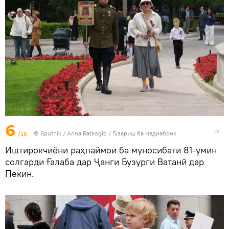
6
/16
©
Sputnik
/ Anna Ratkoglo
/
Гузариш ба медиабонк
Иштирокчиёни раҳпаймоӣ ба муносибати 81-умин
солгарди Ғалаба дар Ҷанги Бузурги Ватанӣ дар
Пекин.