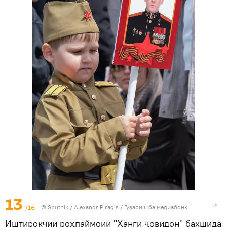
13
/16
©
Sputnik
/ Alexandr Piragis
/
Гузариш ба медиабонк
Иштирокчии роҳпаймоии "Ҳанги ҷовидон" бахшида