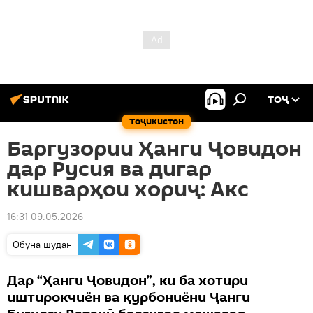
ТОҶ
Тоҷикистон
Баргузории Ҳанги Ҷовидон
дар Русия ва дигар
кишварҳои хориҷ: Акс
16:31 09.05.2026
Обуна шудан
Дар “Ҳанги Ҷовидон”, ки ба хотири
иштирокчиён ва қурбониёни Ҷанги