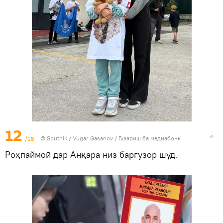
12
/16
©
Sputnik
/ Vugar Gasanov
/
Гузариш ба медиабонк
Роҳпаймоӣ дар Анқара низ баргузор шуд.