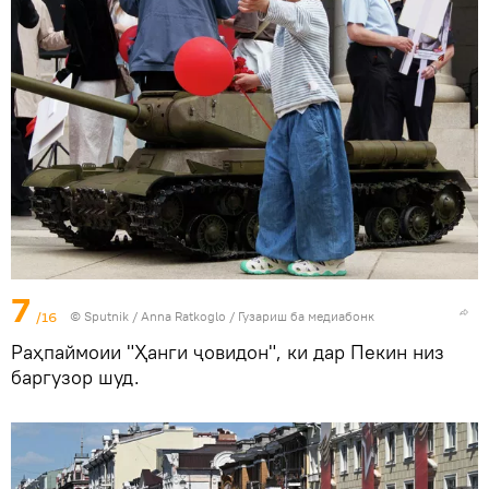
7
/16
©
Sputnik
/ Anna Ratkoglo
/
Гузариш ба медиабонк
Раҳпаймоии "Ҳанги ҷовидон", ки дар Пекин низ
баргузор шуд.