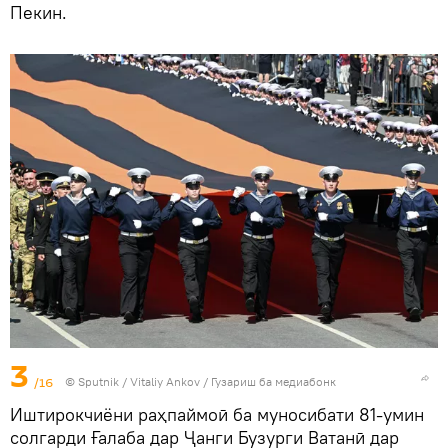
Пекин.
3
/16
©
Sputnik
/ Vitaliy Ankov
/
Гузариш ба медиабонк
Иштирокчиёни раҳпаймоӣ ба муносибати 81-умин
солгарди Ғалаба дар Ҷанги Бузурги Ватанӣ дар