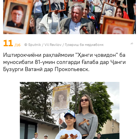
11
/16
©
Sputnik
/ Vil Ravilov
/
Гузариш ба медиабонк
Иштирокчиёни раҳпаймоии "Ҳанги ҷовидон" ба
муносибати 81-умин солгарди Ғалаба дар Ҷанги
Бузурги Ватанӣ дар Прокопьевск.