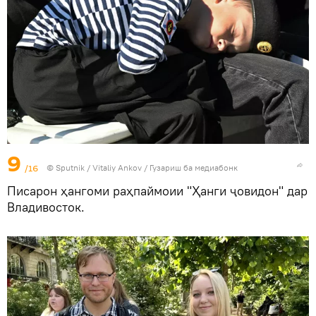
9
/16
©
Sputnik
/ Vitaliy Ankov
/
Гузариш ба медиабонк
Писарон ҳангоми раҳпаймоии "Ҳанги ҷовидон" дар
Владивосток.