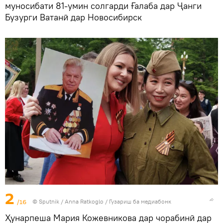
муносибати 81-умин солгарди Ғалаба дар Ҷанги
Бузурги Ватанӣ дар Новосибирск
2
/16
©
Sputnik
/ Anna Ratkoglo
/
Гузариш ба медиабонк
Ҳунарпеша Мария Кожевникова дар чорабинӣ дар