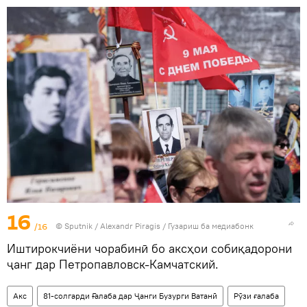
16
/16
©
Sputnik
/ Alexandr Piragis
/
Гузариш ба медиабонк
Иштирокчиёни чорабинӣ бо аксҳои собиқадорони
ҷанг дар Петропавловск-Камчатский.
Акс
81-солгарди Ғалаба дар Ҷанги Бузурги Ватанӣ
Рӯзи ғалаба