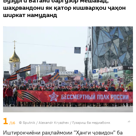
Бузурги Ватанӣ баргузор мешавад,
шаҳрвандони як қатор кишварҳои ҷаҳон
ширкат намуданд
1
/16
©
Sputnik
/ Alexandr Kryazhev
/
Гузариш ба медиабонк
Иштирокчиёни раҳпаймоии "Ҳанги ҷовидон" ба