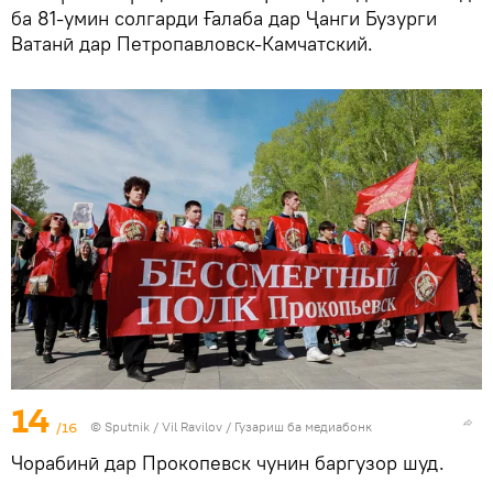
ба 81-умин солгарди Ғалаба дар Ҷанги Бузурги
Ватанӣ дар Петропавловск-Камчатский.
14
/16
©
Sputnik
/ Vil Ravilov
/
Гузариш ба медиабонк
Чорабинӣ дар Прокопевск чунин баргузор шуд.