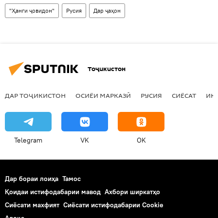
"Ҳанги ҷовидон"
Русия
Дар ҷаҳон
Тоҷикистон
ДАР ТОҶИКИСТОН
ОСИЁИ МАРКАЗӢ
РУСИЯ
СИЁСАТ
ИҚ
Telegram
VK
OK
Дар бораи лоиҳа
Тамос
Қоидаи истифодабарии мавод
Ахбори ширкатҳо
Сиёсати махфият
Сиёсати истифодабарии Cookie