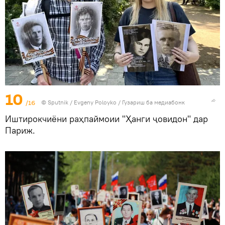
10
/16
©
Sputnik
/ Evgeny Poloyko
/
Гузариш ба медиабонк
Иштирокчиёни раҳпаймоии "Ҳанги ҷовидон" дар
Париж.