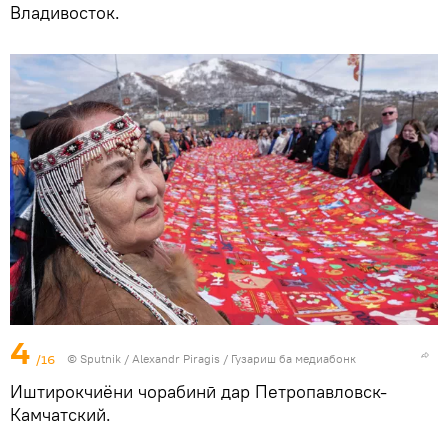
Владивосток.
4
/16
©
Sputnik
/ Alexandr Piragis
/
Гузариш ба медиабонк
Иштирокчиёни чорабинӣ дар Петропавловск-
Камчатский.