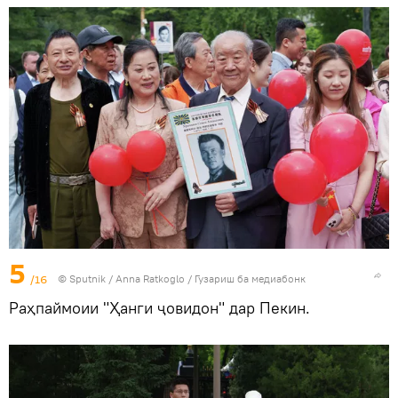
5
/16
©
Sputnik
/ Anna Ratkoglo
/
Гузариш ба медиабонк
Раҳпаймоии "Ҳанги ҷовидон" дар Пекин.