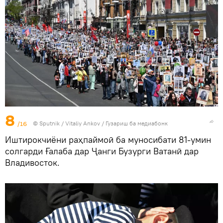
8
/16
©
Sputnik
/ Vitaliy Ankov
/
Гузариш ба медиабонк
Иштирокчиёни раҳпаймоӣ ба муносибати 81-умин
солгарди Ғалаба дар Ҷанги Бузурги Ватанӣ дар
Владивосток.