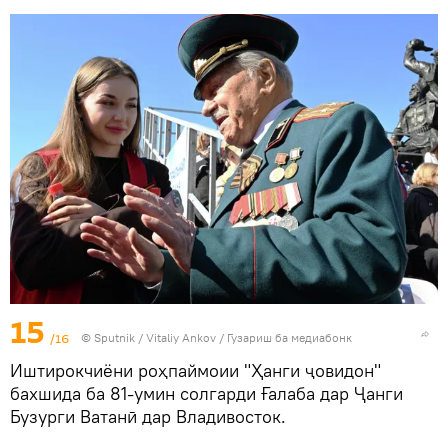
15
/16
©
Sputnik
/ Vitaliy Ankov
/
Гузариш ба медиабонк
Иштирокчиёни роҳпаймоии "Ҳанги ҷовидон"
бахшида ба 81-умин солгарди Ғалаба дар Ҷанги
Бузурги Ватанӣ дар Владивосток.