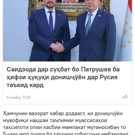
Саидзода дар суҳбат бо Патрушев ба
ҳифзи ҳуқуқи донишҷӯён дар Русия
таъкид кард
6 майи, 11:41
Ҳамчунин вазорат хабар додааст, ки донишҷӯён
мувофиқи нақшаи таълимии муассисаҳои
таҳсилоти олии касбии мамлакат мутаносибан то
5-уми июл пурра ба таътили тобистона мебароянд.