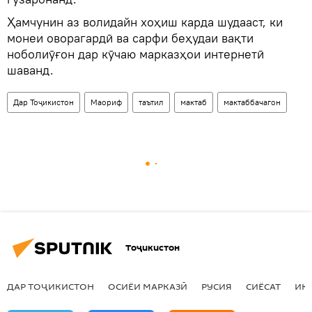
Ҳамчунин аз волидайн хоҳиш карда шудааст, ки
монеи оворагардӣ ва сарфи беҳудаи вақти
ноболиӯғон дар кӯчаю марказҳои интернетӣ
шаванд.
Дар Тоҷикистон
Маориф
таътил
мактаб
мактаббачагон
Тоҷикистон
ДАР ТОҶИКИСТОН
ОСИЁИ МАРКАЗӢ
РУСИЯ
СИЁСАТ
ИҚ