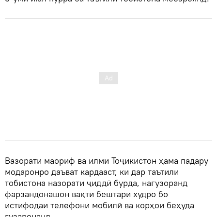
Вазорати маориф ва илми Тоҷикистон ҳама падару
модаронро даъват кардааст, ки дар таътили
тобистона назорати ҷиддӣ бурда, нагузоранд
фарзандонашон вақти бештари худро бо
истифодаи телефони мобилӣ ва корҳои беҳуда
гузаронанд.