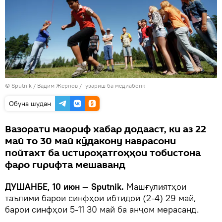
©
Sputnik
/ Вадим Жернов
/
Гузариш ба медиабонк
Обуна шудан
Вазорати маориф хабар додааст, ки аз 22
май то 30 май кӯдакону наврасони
пойтахт ба истироҳатгоҳҳои тобистона
фаро гирифта мешаванд
ДУШАНБЕ, 10 июн — Sputnik.
Машғулиятҳои
таълимӣ барои синфҳои ибтидоӣ (2-4) 29 май,
барои синфҳои 5-11 30 май ба анҷом мерасанд.