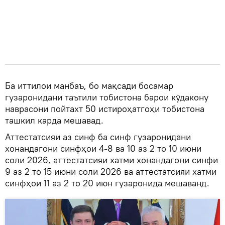
Ба иттилои манбаъ, бо мақсади босамар
гузаронидани таътили тобистона барои кӯдакону
наврасони пойтахт 50 истироҳатгоҳи тобистона
ташкил карда мешавад.
Аттестатсияи аз синф ба синф гузаронидани
хонандагони синфҳои 4-8 ва 10 аз 2 то 10 июни
соли 2026, аттестатсияи хатми хонандагони синфи
9 аз 2 то 15 июни соли 2026 ва аттестатсияи хатми
синфҳои 11 аз 2 то 20 июн гузаронида мешаванд.