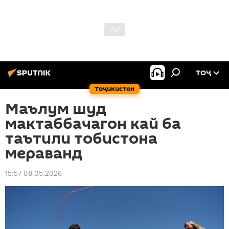
ТОҶ
Тоҷикистон
Маълум шуд
мактаббачагон кай ба
таътили тобистона
мераванд
15:57 08.05.2026