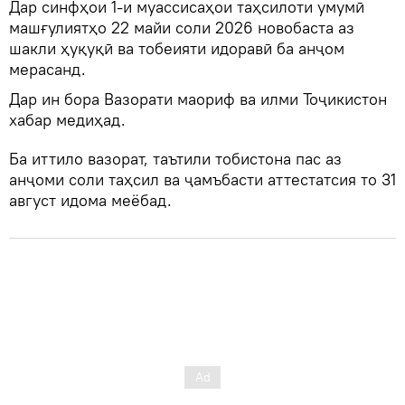
Дар синфҳои 1-и муассисаҳои таҳсилоти умумӣ
машғулиятҳо 22 майи соли 2026 новобаста аз
шакли ҳуқуқӣ ва тобеияти идоравӣ ба анҷом
мерасанд.
Дар ин бора Вазорати маориф ва илми Тоҷикистон
хабар медиҳад.
Ба иттило вазорат, таътили тобистона пас аз
анҷоми соли таҳсил ва ҷамъбасти аттестатсия то 31
август идома меёбад.