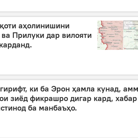
уқоти аҳолинишини
ва Прилуки дар вилояти
карданд.
гирифт, ки ба Эрон ҳамла кунад, ам
ои зиёд фикрашро дигар кард, хабар
стинод ба манбаъҳо.