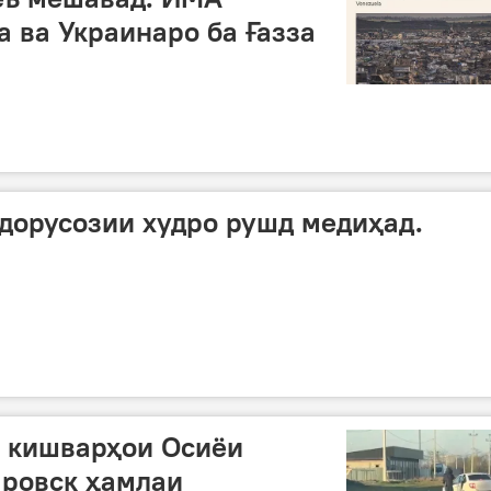
а ва Украинаро ба Ғазза
 дорусозии худро рушд медиҳад.
з кишварҳои Осиёи
аровск ҳамлаи