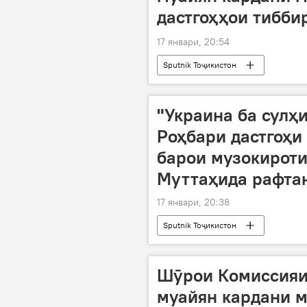
дастгоҳҳои тиббир
17 январи, 20:54
Sputnik Тоҷикистон
"Украина ба сулҳи
Роҳбари дастгоҳи
барои музокироти
Муттаҳида рафта
17 январи, 20:38
Sputnik Тоҷикистон
Шӯрои Комиссияи
муайян кардани м