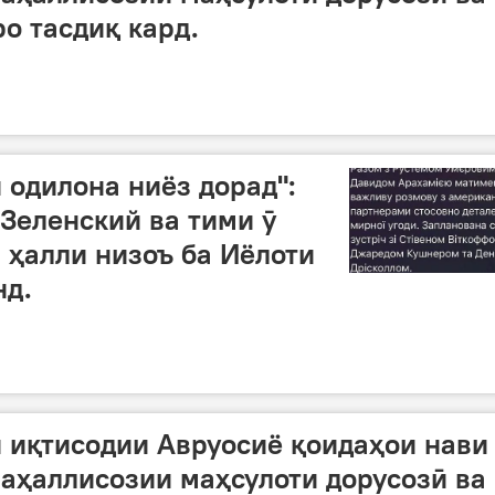
о тасдиқ кард.
 одилона ниёз дорад":
 Зеленский ва тими ӯ
 ҳалли низоъ ба Иёлоти
нд.
 иқтисодии Авруосиё қоидаҳои нави
аҳаллисозии маҳсулоти дорусозӣ ва