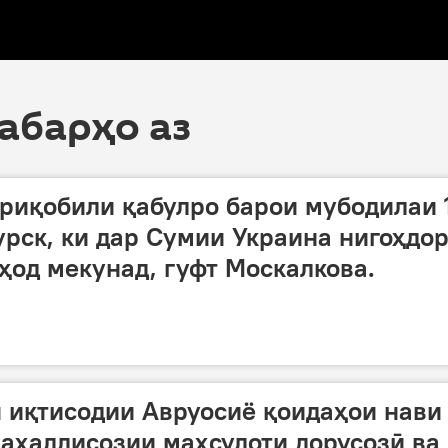
хабарҳо аз
риқобили қабулро барои мубодилаи 
урск, ки дар Сумии Украина нигоҳдо
од мекунад, гуфт Москалкова.
 иқтисодии Авруосиё қоидаҳои нави
аҳаллисозии маҳсулоти дорусозӣ ва