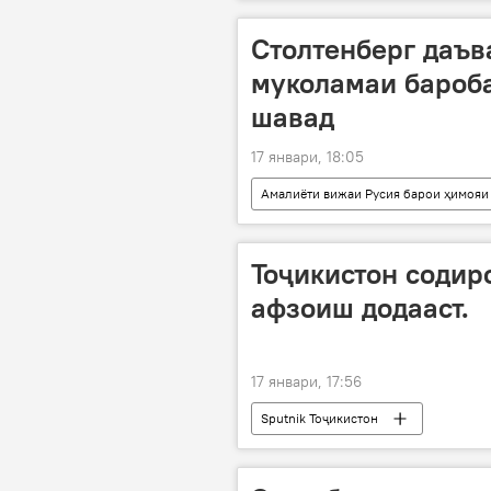
Столтенберг даъва
муколамаи бароб
шавад
17 январи, 18:05
Амалиёти вижаи Русия барои ҳимояи
Дабири кулли НАТО
Украин
Тоҷикистон содир
афзоиш додааст.
17 январи, 17:56
Sputnik Тоҷикистон