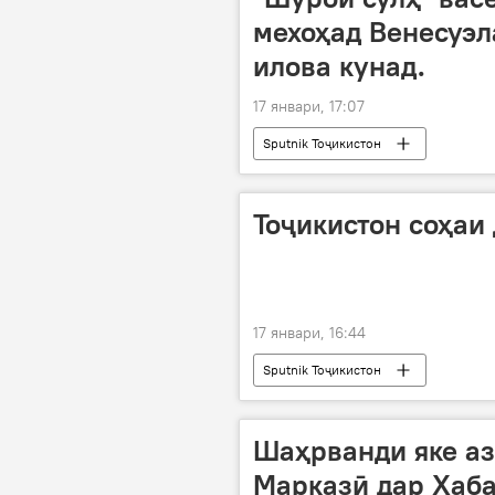
мехоҳад Венесуэл
илова кунад.
17 январи, 17:07
Sputnik Тоҷикистон
Тоҷикистон соҳаи
17 январи, 16:44
Sputnik Тоҷикистон
Шаҳрванди яке а
Марказӣ дар Хаб