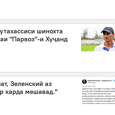
утахассиси шинохта
аи "Парвоз"-и Хуҷанд
ат, Зеленский аз
р карда мешавад."