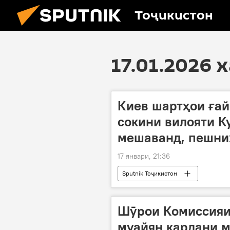
Тоҷикистон
17.01.2026 
Киев шартҳои ғай
сокини вилояти К
мешаванд, пешниҳ
17 январи, 21:36
Sputnik Тоҷикистон
Шӯрои Комиссияи
муайян кардани м