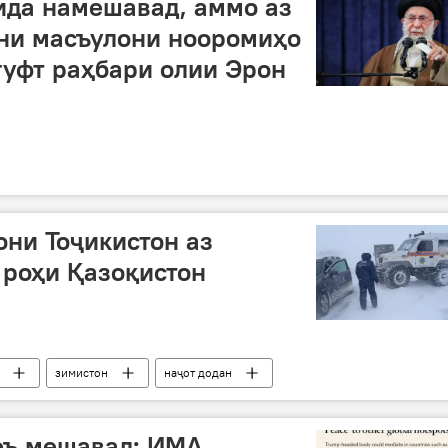
ида намешавад, аммо аз
ни масъулони нооромиҳо
гуфт раҳбари олии Эрон
ни Тоҷикистон аз
 роҳи Қазоқистон
зимистон
наҷот додан
да
еъ мешавад: ИМА