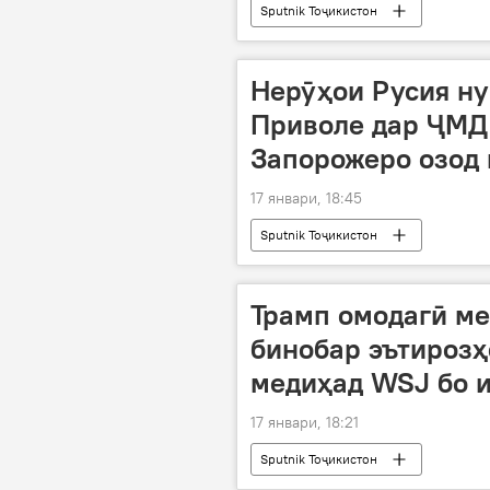
Sputnik Тоҷикистон
Нерӯҳои Русия н
Приволе дар ҶМД 
Запорожеро озод 
17 январи, 18:45
Sputnik Тоҷикистон
Трамп омодагӣ ме
бинобар эътирозҳ
медиҳад WSJ бо и
17 январи, 18:21
Sputnik Тоҷикистон