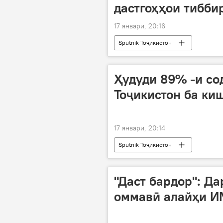
дастгоҳҳои тиббир
17 январи, 20:16
Sputnik Тоҷикистон
Ҳудуди 89% -и со
Тоҷикистон ба ки
17 январи, 20:14
Sputnik Тоҷикистон
"Даст бардор": Д
оммавӣ алайҳи И