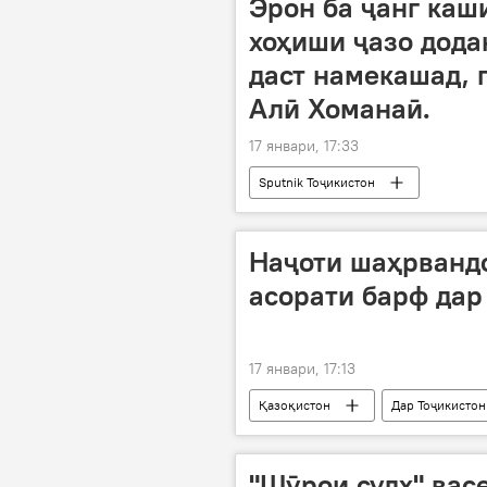
Эрон ба ҷанг каш
хоҳиши ҷазо дода
даст намекашад, 
Алӣ Хоманаӣ.
17 январи, 17:33
Sputnik Тоҷикистон
Наҷоти шаҳрвандо
асорати барф дар
17 январи, 17:13
Қазоқистон
Дар Тоҷикистон
Рӯйдод, ҷиноят ва ҳолатҳои фавқуло
"Шӯрои сулҳ" вас