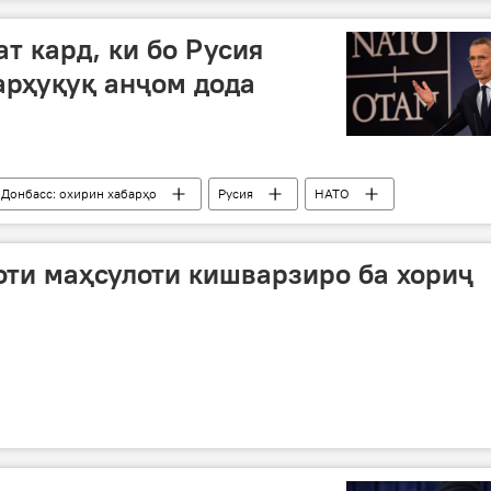
т кард, ки бо Русия
арҳуқуқ анҷом дода
 Донбасс: охирин хабарҳо
Русия
НАТО
а
Аврупо
Йенс Столтенберг
оти маҳсулоти кишварзиро ба хориҷ