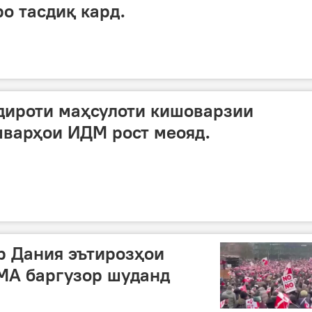
о тасдиқ кард.
дироти маҳсулоти кишоварзии
шварҳои ИДМ рост меояд.
ар Дания эътирозҳои
МА баргузор шуданд