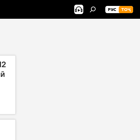
РУС
ТОҶ
12
рӣ