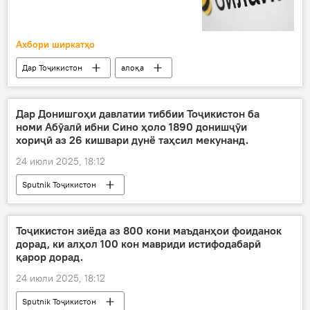
Ахбори ширкатҳо
Дар Тоҷикистон
алоқа
Ширкати "Билайн"
Дар Донишгоҳи давлатии тиббии Тоҷикистон ба
номи Абӯалӣ ибни Сино ҳоло 1890 донишҷӯи
хориҷӣ аз 26 кишвари дунё таҳсил мекунанд.
24 июли 2025, 18:12
Sputnik Тоҷикистон
Тоҷикистон зиёда аз 800 кони маъданҳои фоиданок
дорад, ки алҳол 100 кон мавриди истифодабарӣ
қарор дорад.
24 июли 2025, 18:12
Sputnik Тоҷикистон