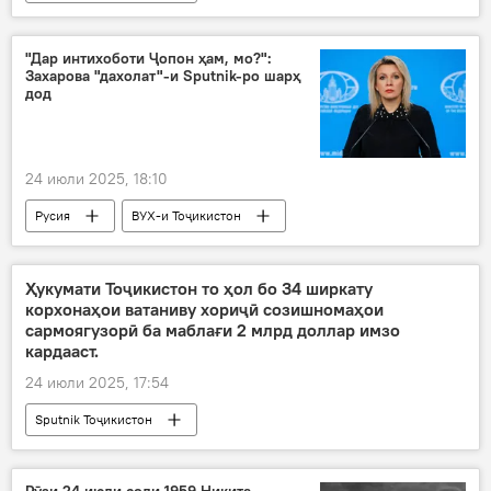
"Дар интихоботи Ҷопон ҳам, мо?":
Захарова "дахолат"-и Sputnik-ро шарҳ
дод
24 июли 2025, 18:10
Русия
ВУХ-и Тоҷикистон
Мария Захарова
Sputnik
Ҳукумати Тоҷикистон то ҳол бо 34 ширкату
корхонаҳои ватаниву хориҷӣ созишномаҳои
сармоягузорӣ ба маблағи 2 млрд доллар имзо
кардааст.
24 июли 2025, 17:54
Sputnik Тоҷикистон