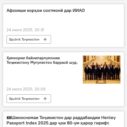
Афзоиши корҳои сохтмонӣ дар ИИАО
24 июли 2025, 20:31
Sputnik Тоҷикистон
Ҳамкории байнипарлумонии
Тоҷикистону Муғулистон баррасӣ шуд.
24 июли 2025, 20:09
Sputnik Тоҷикистон
🪪Шиносномаи Тоҷикистон дар раддабандии Henley
Passport Index 2025 дар ҷои 80-ум қарор гирифт.