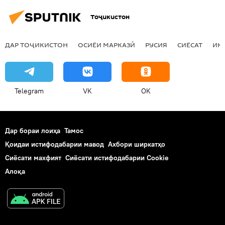
Тоҷикистон
ДАР ТОҶИКИСТОН
ОСИЁИ МАРКАЗӢ
РУСИЯ
СИЁСАТ
ИҚ
Telegram
VK
OK
Дар бораи лоиҳа
Тамос
Қоидаи истифодабарии мавод
Ахбори ширкатҳо
Сиёсати махфият
Сиёсати истифодабарии Cookie
Алоқа