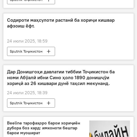
Содироти маҳсулоти растанӣ ба хориҷи кишвар
афзоиш ёфт.
24 июли 2025, 18:59
Sputnik Тоҷикистон
Дар Донишгоҳи давлатии тиббии Тоҷикистон ба
номи Абӯалӣ ибни Сино ҳоло 1890 донишҷӯи
хориҷӣ аз 26 кишвари дунё таҳсил мекунанд.
24 июли 2025, 18:39
Sputnik Тоҷикистон
Beeline тарофаҳоро барои хориҷиён
дубора боз кард: имконоти бештар
барои муошират