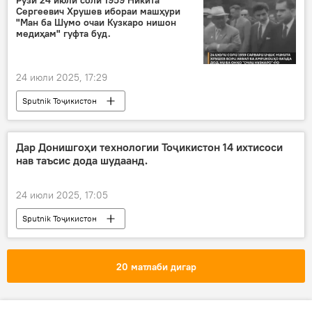
Рӯзи 24 июли соли 1959 Никита
Сергеевич Хрушев ибораи машҳури
"Ман ба Шумо очаи Кузкаро нишон
медиҳам" гуфта буд.
24 июли 2025, 17:29
Sputnik Тоҷикистон
Дар Донишгоҳи технологии Тоҷикистон 14 ихтисоси
нав таъсис дода шудаанд.
24 июли 2025, 17:05
Sputnik Тоҷикистон
20 матлаби дигар