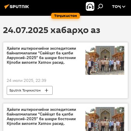
ТОҶ
Тоҷикистон
24.07.2025 хабарҳо аз
Ҳайати иштирокчиёни экспедитсияи
байналмилалии “Сайёҳат ба қалби
Авруосиё-2025” ба шаҳри бостонии
Кӯлоби вилояти Хатлон расид.
24 июли 2025, 22:39
Sputnik Тоҷикистон
Ҳайати иштирокчиёни экспедитсияи
байналмилалии “Сайёҳат ба қалби
Авруосиё-2025” ба шаҳри бостонии
Кӯлоби вилояти Хатлон расид.