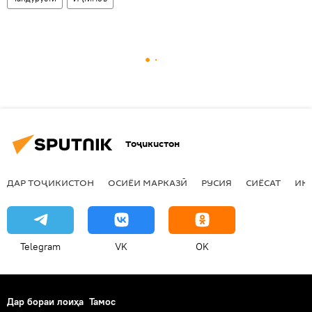
Тоҷикистон
ДАР ТОҶИКИСТОН
ОСИЁИ МАРКАЗӢ
РУСИЯ
СИЁСАТ
ИҚ
Telegram
VK
OK
Дар бораи лоиҳа
Тамос