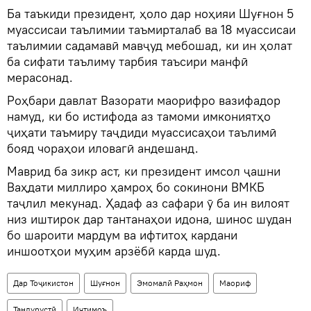
Ба таъкиди президент, ҳоло дар ноҳияи Шуғнон 5
муассисаи таълимии таъмирталаб ва 18 муассисаи
таълимии садамавӣ мавҷуд мебошад, ки ин ҳолат
ба сифати таълиму тарбия таъсири манфӣ
мерасонад.
Роҳбари давлат Вазорати маорифро вазифадор
намуд, ки бо истифода аз тамоми имкониятҳо
ҷиҳати таъмиру таҷдиди муассисаҳои таълимӣ
бояд чораҳои иловагӣ андешанд.
Маврид ба зикр аст, ки президент имсол ҷашни
Ваҳдати миллиро ҳамроҳ бо сокинони ВМКБ
таҷлил мекунад. Ҳадаф аз сафари ӯ ба ин вилоят
низ иштирок дар тантанаҳои идона, шинос шудан
бо шароити мардум ва ифтитоҳ кардани
иншоотҳои муҳим арзёбӣ карда шуд.
Дар Тоҷикистон
Шуғнон
Эмомалӣ Раҳмон
Маориф
Тандурустӣ
Иҷтимоъ