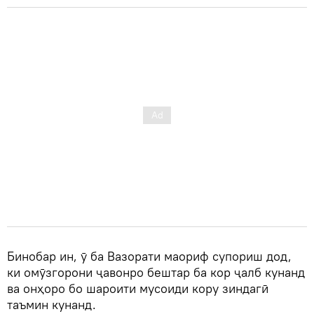
Бинобар ин, ӯ ба Вазорати маориф супориш дод,
ки омӯзгорони ҷавонро бештар ба кор ҷалб кунанд
ва онҳоро бо шароити мусоиди кору зиндагӣ
таъмин кунанд.