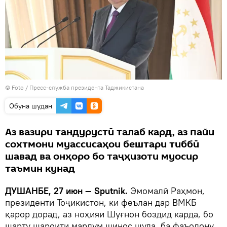
© Foto /
Пресс-служба президента Таджикистана
Обуна шудан
Аз вазири тандурустӣ талаб кард, аз пайи
сохтмони муассисаҳои бештари тиббӣ
шавад ва онҳоро бо таҷҳизоти муосир
таъмин кунад
ДУШАНБЕ, 27 июн — Sputnik.
Эмомалӣ Раҳмон,
президенти Тоҷикистон, ки феълан дар ВМКБ
қарор дорад, аз ноҳияи Шуғнон боздид карда, бо
шарту шароити мардум шинос шуда, ба фаъолону