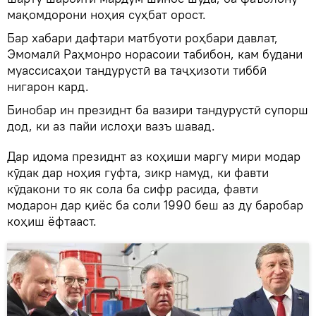
мақомдорони ноҳия суҳбат орост.
Бар хабари дафтари матбуоти роҳбари давлат,
Эмомалӣ Раҳмонро норасоии табибон, кам будани
муассисаҳои тандурустӣ ва таҷҳизоти тиббӣ
нигарон кард.
Бинобар ин президнт ба вазири тандурустӣ супорш
дод, ки аз пайи ислоҳи вазъ шавад.
Дар идома президнт аз коҳиши маргу мири модар
кӯдак дар ноҳия гуфта, зикр намуд, ки фавти
кӯдакони то як сола ба сифр расида, фавти
модарон дар қиёс ба соли 1990 беш аз ду баробар
коҳиш ёфтааст.