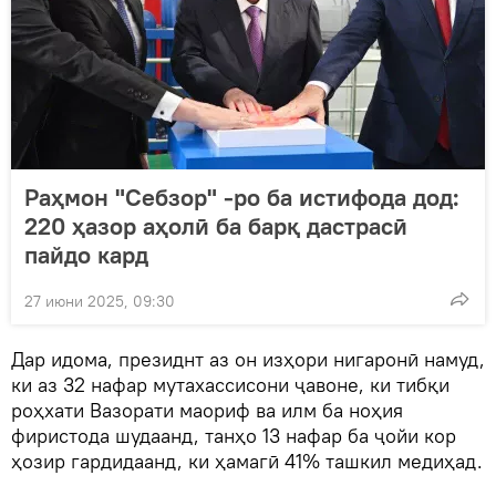
Раҳмон "Себзор" -ро ба истифода дод:
220 ҳазор аҳолӣ ба барқ дастрасӣ
пайдо кард
27 июни 2025, 09:30
Дар идома, президнт аз он изҳори нигаронӣ намуд,
ки аз 32 нафар мутахассисони ҷавоне, ки тибқи
роҳхати Вазорати маориф ва илм ба ноҳия
фиристода шудаанд, танҳо 13 нафар ба ҷойи кор
ҳозир гардидаанд, ки ҳамагӣ 41% ташкил медиҳад.