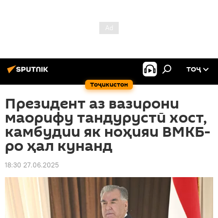
ТОҶ
Тоҷикистон
Президент аз вазирони
маорифу тандурустӣ хост,
камбудии як ноҳияи ВМКБ-
ро ҳал кунанд
18:30 27.06.2025