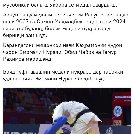
мусобиқаи баланд якбора се медал оварданд.
Акнун ба ду медали биринҷӣ, ки Расул Боқиев дар
соли 2007 ва Сомон Маҳмадбеков дар соли 2024
гирифта буданд, боз як медали нуқра ва ду
биринҷӣ зам шуд.
Барандагони нишонҳои нави Қаҳрамонии ҷудои
ҷаҳон Эмомалӣ Нуралӣ, Обид Ҷебов ва Темур
Раҳимов мебошанд.
Бояд гуфт, аввалин медали нуқраро дар таърихи
ҷудои тоҷик Эмомалӣ Нуралӣ соҳиб шуд.