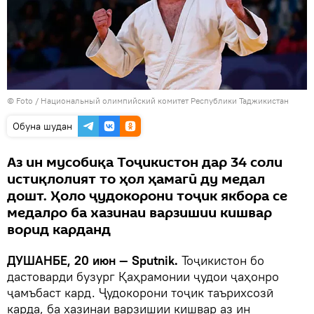
© Foto /
Национальный олимпийский комитет Республики Таджикистан
Обуна шудан
Аз ин мусобиқа Тоҷикистон дар 34 соли
истиқлолият то ҳол ҳамагӣ ду медал
дошт. Ҳоло ҷудокорони тоҷик якбора се
медалро ба хазинаи варзишии кишвар
ворид карданд
ДУШАНБЕ, 20 июн — Sputnik.
Тоҷикистон бо
дастоварди бузург Қаҳрамонии ҷудои ҷаҳонро
ҷамъбаст кард. Ҷудокорони тоҷик таърихсозӣ
карда, ба хазинаи варзишии кишвар аз ин