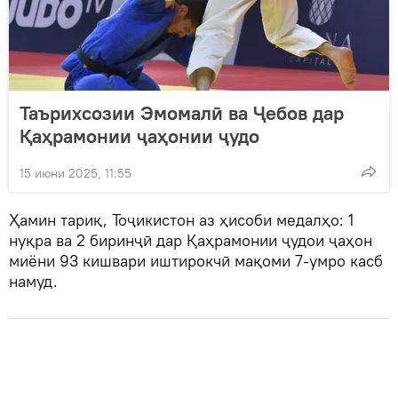
Таърихсозии Эмомалӣ ва Ҷебов дар
Қаҳрамонии ҷаҳонии ҷудо
15 июни 2025, 11:55
Ҳамин тариқ, Тоҷикистон аз ҳисоби медалҳо: 1
нуқра ва 2 биринҷӣ дар Қаҳрамонии ҷудои ҷаҳон
миёни 93 кишвари иштирокчӣ мақоми 7-умро касб
намуд.