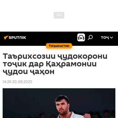
ТОҶ
Тоҷикистон
Таърихсозии ҷудокорони
тоҷик дар Қаҳрамонии
ҷудои ҷаҳон
14:26 20.06.2025