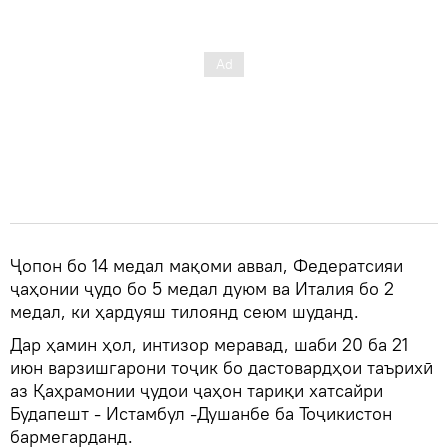
Ҷопон бо 14 медал мақоми аввал, Федератсияи
ҷаҳонии ҷудо бо 5 медал дуюм ва Италия бо 2
медал, ки ҳардуяш тилоянд сеюм шуданд.
Дар ҳамин ҳол, интизор меравад, шаби 20 ба 21
июн варзишгарони тоҷик бо дастовардҳои таърихӣ
аз Қаҳрамонии ҷудои ҷаҳон тариқи хатсайри
Будапешт - Истамбул -Душанбе ба Тоҷикистон
бармегарданд.