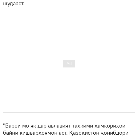
шудааст.
"Барои мо як дар авлавият таҳкими ҳамкориҳои
байни кишварҳоямон аст. Қазоқистон ҷонибдори