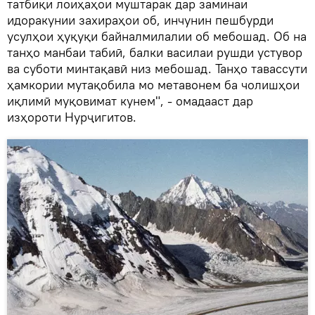
татбиқи лоиҳаҳои муштарак дар заминаи
идоракунии захираҳои об, инчунин пешбурди
усулҳои ҳуқуқи байналмилалии об мебошад. Об на
танҳо манбаи табиӣ, балки василаи рушди устувор
ва суботи минтақавӣ низ мебошад. Танҳо тавассути
ҳамкории мутақобила мо метавонем ба чолишҳои
иқлимӣ муқовимат кунем", - омадааст дар
изҳороти Нурҷигитов.