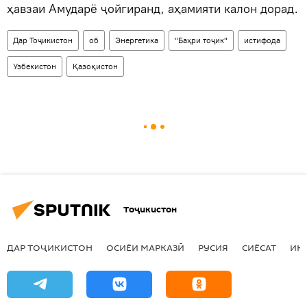
ҳавзаи Амударё ҷойгиранд, аҳамияти калон дорад.
Дар Тоҷикистон
об
Энергетика
"Баҳри тоҷик"
истифода
Узбекистон
Қазоқистон
Тоҷикистон
ДАР ТОҶИКИСТОН
ОСИЁИ МАРКАЗӢ
РУСИЯ
СИЁСАТ
ИҚ