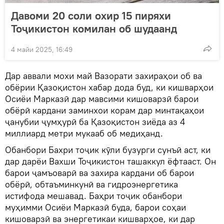
Давоми 20 соли охир 15 пиряхи
Тоҷикистон комилан об шудаанд
4 майи 2025, 16:49
Дар аввали мохи май Вазорати захираҳои об ва
обёрии Қазоқистон хабар дода буд, ки кишварҳои
Осиёи Марказӣ дар мавсими кишоварзӣ барои
обёрӣ кардани заминхои корам дар минтақаҳои
ҷанубии ҷумҳурӣ ба Қазоқистон зиёда аз 4
миллиард метри мукааб об медиҳанд.
Обанбори Бахри тоҷик кӯли бузурги сунъӣ аст, ки
дар дарёи Вахши Тоҷикистон ташаккул ёфтааст. Он
барои ҷамъоварӣ ва захира кардани об барои
обёрӣ, обтаъминкунӣ ва гидроэнергетика
истифода мешавад. Баҳри тоҷик обанбори
муҳимми Осиёи Марказӣ буда, барои соҳаи
кишоварзӣ ва энергетикаи кишварҳое, ки дар