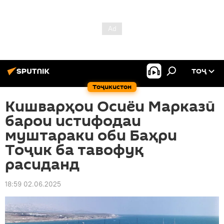
ТОҶ
Тоҷикистон
Кишварҳои Осиёи Марказӣ
барои истифодаи
муштараки оби Баҳри
Тоҷик ба тавофуқ
расиданд
18:59 02.06.2025