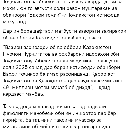
Тоҷикистон ва Узбекистон тавофуқ карданд, ки аз
моҳи июн то августи соли равон муштаракан аз
обанбори “Баҳри тоҷик”-и Тоҷикистон истифода
мекунанд.
Дар ин бора дафтари матбуоти вазорати захираҳои
об ва обёрии Қазтиқистон хабар додааст.
"Вазири захираҳои об ва обёрии Қазоқистон
Нурҷон Нурҷигитов ва роҳбарони идораҳои оби
Тоҷикистону Узбекистон аз моҳи июн то августи
соли 2025 санад дар бораи истифодаи обанбори
Баҳри тоҷикро ба имзо расониданд. Қарор аст
Тоҷикистон ба Қазоқистон дар авҷи мавсими кишт
491 миллион метри мукааб об диҳад", - қайд
кардааст манбаъ.
Тавзеҳ дода мешавад, ки ин санад ҷадвали
фаъолияти манобеъи оби ин иншоотро дар бар
гирифта, ба таъмини тақсими муассир ва
мутавозини об миёни се кишвар нигаронида