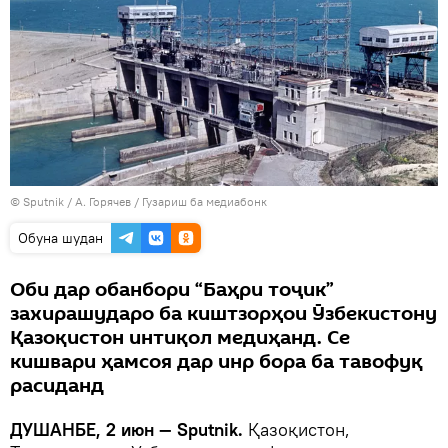
©
Sputnik
/ А. Горячев
/
Гузариш ба медиабонк
Обуна шудан
Оби дар обанбори “Баҳри тоҷик”
захирашударо ба киштзорҳои Ӯзбекистону
Қазоқистон интиқол медиҳанд. Се
кишвари ҳамсоя дар инр бора ба тавофуқ
расиданд
ДУШАНБЕ, 2 июн — Sputnik.
Қазоқистон,